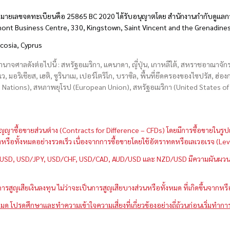
มายเลขจดทะเบียนคือ 25865 BC 2020 ได้รับอนุญาตโดย สำนักงานกำกับดูแลกา
hmont Business Centre, 330, Kingstown, Saint Vincent and the Grenadine
icosia, Cyprus
อำนาจศาลดังต่อไปนี้ : สหรัฐอเมริกา, แคนาดา, ญี่ปุ่น, เกาหลีใต้, สหราชอาณาจ
บเว, มอริเชียส, เฮติ, ซูรินาเม, เปอร์โตริโก, บราซิล, พื้นที่ยึดครองของไซปรัส, ฮ
ations), สหภาพยุโรป (European Union), สหรัฐอเมริกา (United States of A
กว่าสัญญาซื้อขายส่วนต่าง (Contracts for Difference – CFDs) โดยมีการซื้อขาย
หนึ่งหรือทั้งหมดอย่างรวดเร็ว เนื่องจากการซื้อขายโดยใช้อัตราทดหรือเลเวอเรจ
GBP/USD, USD/JPY, USD/CHF, USD/CAD, AUD/USD และ NZD/USD มีความผันผวนส
สูญเสียเงินลงทุน ไม่ว่าจะเป็นการสูญเสียบางส่วนหรือทั้งหมด ที่เกิดขึ้นจากหร
มด โปรดศึกษาและทำความเข้าใจความเสี่ยงที่เกี่ยวข้องอย่างถี่ถ้วนก่อนเริ่มทำกา