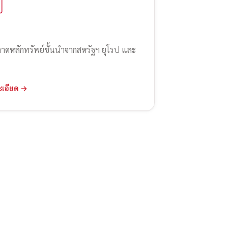
ลาดหลักทรัพย์ชั้นนำจากสหรัฐฯ ยุโรป และ
ะเอียด →