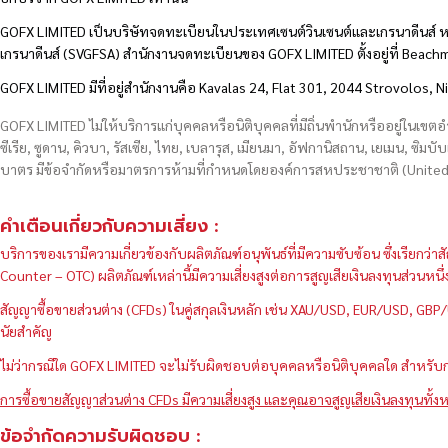
GOFX LIMITED เป็นบริษัทจดทะเบียนในประเทศเซนต์วินเซนต์และเกรนาดีนส์ ห
เกรนาดีนส์ (SVGFSA) สำนักงานจดทะเบียนของ GOFX LIMITED ตั้งอยู่ที่ Beac
GOFX LIMITED มีที่อยู่สำนักงานคือ Kavalas 24, Flat 301, 2044 Strovolos, N
GOFX LIMITED ไม่ให้บริการแก่บุคคลหรือนิติบุคคลที่มีถิ่นพำนักหรืออยู่ในเขต
ซีเรีย, ซูดาน, คิวบา, รัสเซีย, ไทย, เบลารุส, เมียนมา, อัฟกานิสถาน, เยเมน, ซิมบั
บาตร มีข้อจำกัดหรือมาตรการห้ามที่กำหนดโดยองค์การสหประชาชาติ (United N
คำเตือนเกี่ยวกับความเสี่ยง :
บริการของเรามีความเกี่ยวข้องกับผลิตภัณฑ์อนุพันธ์ที่มีความซับซ้อน ซึ่งเรีย
Counter – OTC) ผลิตภัณฑ์เหล่านี้มีความเสี่ยงสูงต่อการสูญเสียเงินลงทุนส่วน
สัญญาซื้อขายส่วนต่าง (CFDs) ในคู่สกุลเงินหลัก เช่น XAU/USD, EUR/USD, 
นัยสำคัญ
ไม่ว่ากรณีใด GOFX LIMITED จะไม่รับผิดชอบต่อบุคคลหรือนิติบุคคลใด สำหรับการ
การซื้อขายสัญญาส่วนต่าง CFDs มีความเสี่ยงสูง และคุณอาจสูญเสียเงินลงทุนทั้งห
ข้อจำกัดความรับผิดชอบ :