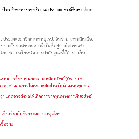
รให้บริการทางการเงินแห่งประเทศเซนต์วินเซนต์และ
s
ักร, ประเทศสมาชิกสหภาพยุโรป, อิหร่าน, เกาหลีเหนือ,
่องกง รวมถึงเขตอำนาจศาลอื่นใดที่อยู่ภายใต้การคว่ำ
merica) หรือหน่วยงานกำกับดูแลที่มีอำนาจอื่น
ในรูปแบบการซื้อขายนอกตลาดหลักทรัพย์ (Over-the-
 (Leverage) และอาจไม่เหมาะสมสำหรับนักลงทุนทุกคน
ูง และอาจส่งผลให้เกิดการขาดทุนทางการเงินอย่างมี
ือเกี่ยวข้องกับกิจกรรมการลงทุนใดๆ
รซื้อขาย