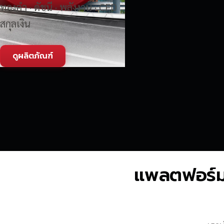
ทองคำ · ดัชนี · พลังงาน · CFD
สกุลเงิน
ดูผลิตภัณฑ์
แพลตฟอร์มซื