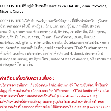
GOFX LIMITED มีที่อยู่สำนักงานคือ Kavalas 24, Flat 301, 2044 Strovolos,
Nicosia, Cyprus
GOFX LIMITED ไม่ให้บริการแก่บุคคลหรือนิติบุคคลที่มีถิ่นพำนักหรืออยู่ในเขต
อำนาจศาลดังต่อไปนี้ : สหรัฐอเมริกา, แคนาดา, ญี่ปุ่น, เกาหลีใต้, สหราช
อาณาจักร, ประเทศสมาชิกสหภาพยุโรป, อิหร่าน, เกาหลีเหนือ, ซีเรีย, ซูดาน,
คิวบา, รัสเซีย, ไทย, เบลารุส, เมียนมา, อัฟกานิสถาน, เยเมน, ซิมบับเว,
มอริเชียส, เฮติ, ซูรินาเม, เปอร์โตริโก, บราซิล, พื้นที่ยึดครองของไซปรัส, ฮ่องกง
รวมถึงเขตอำนาจศาลอื่นใดที่อยู่ภายใต้การคว่ำบาตร มีข้อจำกัดหรือมาตรการ
ห้ามที่กำหนดโดยองค์การสหประชาชาติ (United Nations), สหภาพยุโรป
(European Union), สหรัฐอเมริกา (United States of America) หรือหน่วยงาน
กำกับดูแลที่มีอำนาจอื่น
คำเตือนเกี่ยวกับความเสี่ยง :
บริการของเรามีความเกี่ยวข้องกับผลิตภัณฑ์อนุพันธ์ที่มีความซับซ้อน ซึ่งเรียกว่า
สัญญาซื้อขายส่วนต่าง (Contracts for Difference – CFDs) โดยมีการซื้อขายใน
รูปแบบการซื้อขายนอกตลาดหลักทรัพย์ (Over-the-Counter – OTC)
ผลิตภัณฑ์เหล่านี้มีความเสี่ยงสูงต่อการสูญเสียเงินลงทุนส่วนหนึ่งหรือทั้งหมด
อย่างรวดเร็ว เนื่องจากการซื้อขายโดยใช้อัตราทดหรือเลเวอเรจ (Leverage) และ