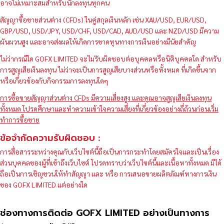
อาจไม่เหมาะสมสำหรับนักลงทุนทุกคน
สัญญาซื้อขายส่วนต่าง (CFDs) ในคู่สกุลเงินหลัก เช่น XAU/USD, EUR/USD,
GBP/USD, USD/JPY, USD/CHF, USD/CAD, AUD/USD และ NZD/USD มีความ
ผันผวนสูง และอาจส่งผลให้เกิดการขาดทุนทางการเงินอย่างมีนัยสำคัญ
ไม่ว่ากรณีใด GOFX LIMITED จะไม่รับผิดชอบต่อบุคคลหรือนิติบุคคลใด สำหรับ
การสูญเสียเงินลงทุน ไม่ว่าจะเป็นการสูญเสียบางส่วนหรือทั้งหมด ที่เกิดขึ้นจาก
หรือเกี่ยวข้องกับกิจกรรมการลงทุนใดๆ
การซื้อขายสัญญาส่วนต่าง CFDs มีความเสี่ยงสูง และคุณอาจสูญเสียเงินลงทุน
ทั้งหมด โปรดศึกษาและทำความเข้าใจความเสี่ยงที่เกี่ยวข้องอย่างถี่ถ้วนก่อนเริ่ม
ทำการซื้อขาย
ข้อจำกัดความรับผิดชอบ :
การสื่อสารระหว่างคุณกับเว็บไซต์นี้ถือเป็นการกระทำโดยสมัครใจและเป็นเรื่อง
ส่วนบุคคลของผู้ที่เข้าถึงเว็บไซต์ โปรดทราบว่าเว็บไซต์นี้และเนื้อหาทั้งหมด มิได้
ถือเป็นการเชิญชวนให้ทำสัญญา และ หรือ การเสนอขายผลิตภัณฑ์ทางการเงิน
ของ GOFX LIMITED แต่อย่างใด
ช่องทางการติดต่อ GOFX LIMITED อย่างเป็นทางการ