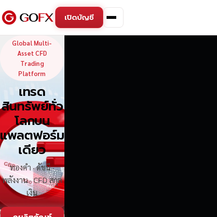
เปิดบัญชี
GoFX — Global Multi-Asse
Global Multi-
Asset CFD
Trading
Platform
เทรด
สินทรัพย์ทั่ว
โลกบน
แพลตฟอร์ม
เดียว
ทองคำ · ดัชนี ·
พลังงาน · CFD สกุล
เงิน