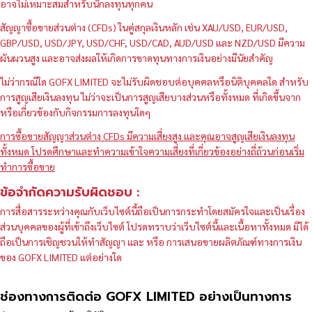
อาจไม่เหมาะสมสำหรับนักลงทุนทุกคน
สัญญาซื้อขายส่วนต่าง (CFDs) ในคู่สกุลเงินหลัก เช่น XAU/USD, EUR/USD,
GBP/USD, USD/JPY, USD/CHF, USD/CAD, AUD/USD และ NZD/USD มีความ
ผันผวนสูง และอาจส่งผลให้เกิดการขาดทุนทางการเงินอย่างมีนัยสำคัญ
ไม่ว่ากรณีใด GOFX LIMITED จะไม่รับผิดชอบต่อบุคคลหรือนิติบุคคลใด สำหรับ
การสูญเสียเงินลงทุน ไม่ว่าจะเป็นการสูญเสียบางส่วนหรือทั้งหมด ที่เกิดขึ้นจาก
หรือเกี่ยวข้องกับกิจกรรมการลงทุนใดๆ
การซื้อขายสัญญาส่วนต่าง CFDs มีความเสี่ยงสูง และคุณอาจสูญเสียเงินลงทุน
ทั้งหมด โปรดศึกษาและทำความเข้าใจความเสี่ยงที่เกี่ยวข้องอย่างถี่ถ้วนก่อนเริ่ม
ทำการซื้อขาย
ข้อจำกัดความรับผิดชอบ :
การสื่อสารระหว่างคุณกับเว็บไซต์นี้ถือเป็นการกระทำโดยสมัครใจและเป็นเรื่อง
ส่วนบุคคลของผู้ที่เข้าถึงเว็บไซต์ โปรดทราบว่าเว็บไซต์นี้และเนื้อหาทั้งหมด มิได้
ถือเป็นการเชิญชวนให้ทำสัญญา และ หรือ การเสนอขายผลิตภัณฑ์ทางการเงิน
ของ GOFX LIMITED แต่อย่างใด
ช่องทางการติดต่อ GOFX LIMITED อย่างเป็นทางการ