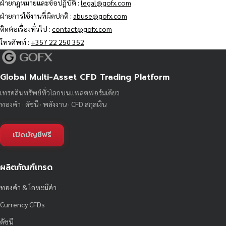
ฝ่ายกฎหมายและข้อปฏิบัติ :
legal@gofx.com
ฝ่ายการใช้งานที่ผิดปกติ :
abuse@gofx.com
ติดต่อเรื่องทั่วไป :
contact@gofx.com
โทรศัพท์ :
+357 22 250 352
Global Multi-Asset CFD Trading Platform
เทรดสินทรัพย์ทั่วโลกบนแพลตฟอร์มเดียว
ทองคำ · ดัชนี · พลังงาน · CFD สกุลเงิน
เปิดบัญชีฟรี
ผลิตภัณฑ์เทรด
ทองคำ & โลหะมีค่า
Currency CFDs
ดัชนี