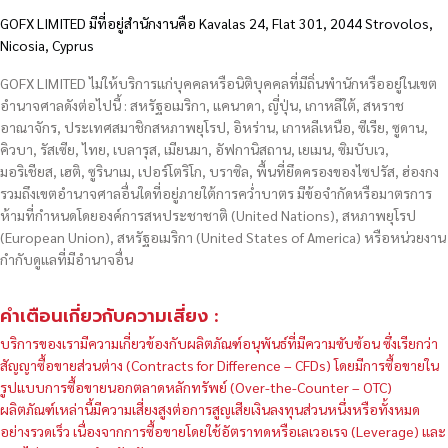
GOFX LIMITED มีที่อยู่สำนักงานคือ Kavalas 24, Flat 301, 2044 Strovolos,
Nicosia, Cyprus
GOFX LIMITED ไม่ให้บริการแก่บุคคลหรือนิติบุคคลที่มีถิ่นพำนักหรืออยู่ในเขต
อำนาจศาลดังต่อไปนี้ : สหรัฐอเมริกา, แคนาดา, ญี่ปุ่น, เกาหลีใต้, สหราช
อาณาจักร, ประเทศสมาชิกสหภาพยุโรป, อิหร่าน, เกาหลีเหนือ, ซีเรีย, ซูดาน,
คิวบา, รัสเซีย, ไทย, เบลารุส, เมียนมา, อัฟกานิสถาน, เยเมน, ซิมบับเว,
มอริเชียส, เฮติ, ซูรินาเม, เปอร์โตริโก, บราซิล, พื้นที่ยึดครองของไซปรัส, ฮ่องกง
รวมถึงเขตอำนาจศาลอื่นใดที่อยู่ภายใต้การคว่ำบาตร มีข้อจำกัดหรือมาตรการ
ห้ามที่กำหนดโดยองค์การสหประชาชาติ (United Nations), สหภาพยุโรป
(European Union), สหรัฐอเมริกา (United States of America) หรือหน่วยงาน
กำกับดูแลที่มีอำนาจอื่น
คำเตือนเกี่ยวกับความเสี่ยง :
บริการของเรามีความเกี่ยวข้องกับผลิตภัณฑ์อนุพันธ์ที่มีความซับซ้อน ซึ่งเรียกว่า
สัญญาซื้อขายส่วนต่าง (Contracts for Difference – CFDs) โดยมีการซื้อขายใน
รูปแบบการซื้อขายนอกตลาดหลักทรัพย์ (Over-the-Counter – OTC)
ผลิตภัณฑ์เหล่านี้มีความเสี่ยงสูงต่อการสูญเสียเงินลงทุนส่วนหนึ่งหรือทั้งหมด
อย่างรวดเร็ว เนื่องจากการซื้อขายโดยใช้อัตราทดหรือเลเวอเรจ (Leverage) และ