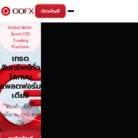
เปิดบัญชี
GoFX — Global Multi-Asse
Global Multi-
Asset CFD
Trading
Platform
เทรด
สินทรัพย์ทั่ว
โลกบน
แพลตฟอร์ม
เดียว
ทองคำ · ดัชนี ·
พลังงาน · CFD สกุล
เงิน