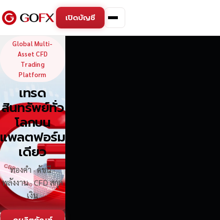
เปิดบัญชี
GoFX — Global Multi-Asse
Global Multi-
Asset CFD
Trading
Platform
เทรด
สินทรัพย์ทั่ว
โลกบน
แพลตฟอร์ม
เดียว
ทองคำ · ดัชนี ·
พลังงาน · CFD สกุล
เงิน