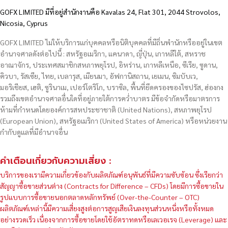
GOFX LIMITED มีที่อยู่สำนักงานคือ Kavalas 24, Flat 301, 2044 Strovolos,
Nicosia, Cyprus
GOFX LIMITED ไม่ให้บริการแก่บุคคลหรือนิติบุคคลที่มีถิ่นพำนักหรืออยู่ในเขต
อำนาจศาลดังต่อไปนี้ : สหรัฐอเมริกา, แคนาดา, ญี่ปุ่น, เกาหลีใต้, สหราช
อาณาจักร, ประเทศสมาชิกสหภาพยุโรป, อิหร่าน, เกาหลีเหนือ, ซีเรีย, ซูดาน,
คิวบา, รัสเซีย, ไทย, เบลารุส, เมียนมา, อัฟกานิสถาน, เยเมน, ซิมบับเว,
มอริเชียส, เฮติ, ซูรินาเม, เปอร์โตริโก, บราซิล, พื้นที่ยึดครองของไซปรัส, ฮ่องกง
รวมถึงเขตอำนาจศาลอื่นใดที่อยู่ภายใต้การคว่ำบาตร มีข้อจำกัดหรือมาตรการ
ห้ามที่กำหนดโดยองค์การสหประชาชาติ (United Nations), สหภาพยุโรป
(European Union), สหรัฐอเมริกา (United States of America) หรือหน่วยงาน
กำกับดูแลที่มีอำนาจอื่น
คำเตือนเกี่ยวกับความเสี่ยง :
บริการของเรามีความเกี่ยวข้องกับผลิตภัณฑ์อนุพันธ์ที่มีความซับซ้อน ซึ่งเรียกว่า
สัญญาซื้อขายส่วนต่าง (Contracts for Difference – CFDs) โดยมีการซื้อขายใน
รูปแบบการซื้อขายนอกตลาดหลักทรัพย์ (Over-the-Counter – OTC)
ผลิตภัณฑ์เหล่านี้มีความเสี่ยงสูงต่อการสูญเสียเงินลงทุนส่วนหนึ่งหรือทั้งหมด
อย่างรวดเร็ว เนื่องจากการซื้อขายโดยใช้อัตราทดหรือเลเวอเรจ (Leverage) และ