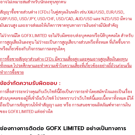
อาจไม่เหมาะสมสำหรับนักลงทุนทุกคน
สัญญาซื้อขายส่วนต่าง (CFDs) ในคู่สกุลเงินหลัก เช่น XAU/USD, EUR/USD,
GBP/USD, USD/JPY, USD/CHF, USD/CAD, AUD/USD และ NZD/USD มีความ
ผันผวนสูง และอาจส่งผลให้เกิดการขาดทุนทางการเงินอย่างมีนัยสำคัญ
ไม่ว่ากรณีใด GOFX LIMITED จะไม่รับผิดชอบต่อบุคคลหรือนิติบุคคลใด สำหรับ
การสูญเสียเงินลงทุน ไม่ว่าจะเป็นการสูญเสียบางส่วนหรือทั้งหมด ที่เกิดขึ้นจาก
หรือเกี่ยวข้องกับกิจกรรมการลงทุนใดๆ
การซื้อขายสัญญาส่วนต่าง CFDs มีความเสี่ยงสูง และคุณอาจสูญเสียเงินลงทุน
ทั้งหมด โปรดศึกษาและทำความเข้าใจความเสี่ยงที่เกี่ยวข้องอย่างถี่ถ้วนก่อนเริ่ม
ทำการซื้อขาย
ข้อจำกัดความรับผิดชอบ :
การสื่อสารระหว่างคุณกับเว็บไซต์นี้ถือเป็นการกระทำโดยสมัครใจและเป็นเรื่อง
ส่วนบุคคลของผู้ที่เข้าถึงเว็บไซต์ โปรดทราบว่าเว็บไซต์นี้และเนื้อหาทั้งหมด มิได้
ถือเป็นการเชิญชวนให้ทำสัญญา และ หรือ การเสนอขายผลิตภัณฑ์ทางการเงิน
ของ GOFX LIMITED แต่อย่างใด
ช่องทางการติดต่อ GOFX LIMITED อย่างเป็นทางการ