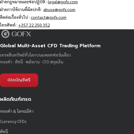
ฝ่ายกฎหมายและข้อปฏิบัติ :
legal@gofx.com
ฝ่ายการใช้งานที่ผิดปกติ :
abuse@gofx.com
ติดต่อเรื่องทั่วไป :
contact@gofx.com
โทรศัพท์ :
+357 22 250 352
Global Multi-Asset CFD Trading Platform
เทรดสินทรัพย์ทั่วโลกบนแพลตฟอร์มเดียว
ทองคำ · ดัชนี · พลังงาน · CFD สกุลเงิน
เปิดบัญชีฟรี
ผลิตภัณฑ์เทรด
ทองคำ & โลหะมีค่า
Currency CFDs
ดัชนี