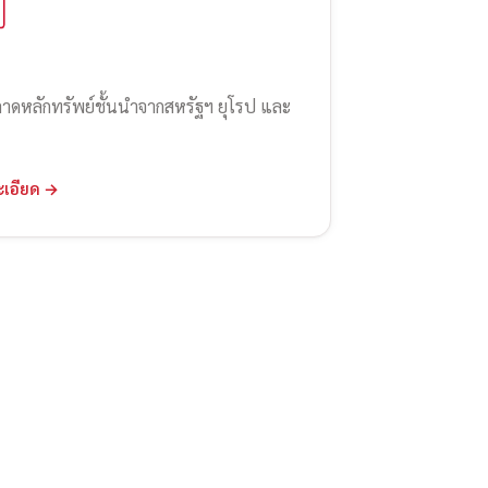
ลาดหลักทรัพย์ชั้นนำจากสหรัฐฯ ยุโรป และ
ะเอียด →