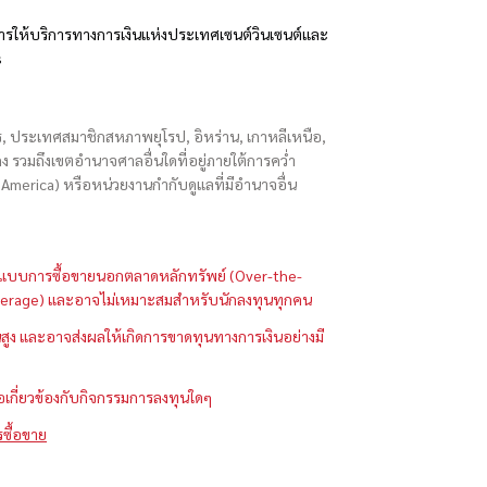
รให้บริการทางการเงินแห่งประเทศเซนต์วินเซนต์และ
s
ักร, ประเทศสมาชิกสหภาพยุโรป, อิหร่าน, เกาหลีเหนือ,
่องกง รวมถึงเขตอำนาจศาลอื่นใดที่อยู่ภายใต้การคว่ำ
merica) หรือหน่วยงานกำกับดูแลที่มีอำนาจอื่น
ในรูปแบบการซื้อขายนอกตลาดหลักทรัพย์ (Over-the-
 (Leverage) และอาจไม่เหมาะสมสำหรับนักลงทุนทุกคน
ูง และอาจส่งผลให้เกิดการขาดทุนทางการเงินอย่างมี
ือเกี่ยวข้องกับกิจกรรมการลงทุนใดๆ
รซื้อขาย