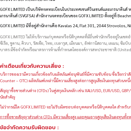
GOFX LIMITED เป็นบริษัทจดทะเบียนในประเทศเซนต์วินเซนต์และเกรนาดีนส์ ห
เกรนาดีนส์ (SVGFSA) สำนักงานจดทะเบียนของ GOFX LIMITED ตั้งอยู่ที่ Beac
GOFX LIMITED มีที่อยู่สำนักงานคือ Kavalas 24, Flat 301, 2044 Strovolos, N
GOFX LIMITED ไม่ให้บริการแก่บุคคลหรือนิติบุคคลที่มีถิ่นพำนักหรืออยู่ในเขต
ซีเรีย, ซูดาน, คิวบา, รัสเซีย, ไทย, เบลารุส, เมียนมา, อัฟกานิสถาน, เยเมน, ซิมบั
บาตร มีข้อจำกัดหรือมาตรการห้ามที่กำหนดโดยองค์การสหประชาชาติ (United N
คำเตือนเกี่ยวกับความเสี่ยง :
บริการของเรามีความเกี่ยวข้องกับผลิตภัณฑ์อนุพันธ์ที่มีความซับซ้อน ซึ่งเรีย
Counter – OTC) ผลิตภัณฑ์เหล่านี้มีความเสี่ยงสูงต่อการสูญเสียเงินลงทุนส่วน
สัญญาซื้อขายส่วนต่าง (CFDs) ในคู่สกุลเงินหลัก เช่น XAU/USD, EUR/USD, 
นัยสำคัญ
ไม่ว่ากรณีใด GOFX LIMITED จะไม่รับผิดชอบต่อบุคคลหรือนิติบุคคลใด สำหรับการ
การซื้อขายสัญญาส่วนต่าง CFDs มีความเสี่ยงสูง และคุณอาจสูญเสียเงินลงทุนทั้งห
ข้อจำกัดความรับผิดชอบ :