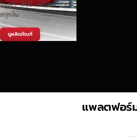
ทองคำ · ดัชนี · พลังงาน · CFD
สกุลเงิน
ดูผลิตภัณฑ์
แพลตฟอร์มซื