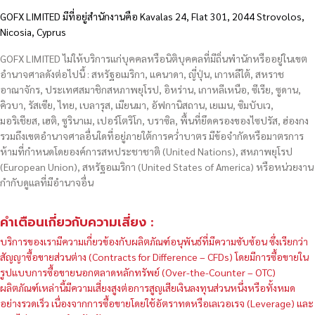
GOFX LIMITED มีที่อยู่สำนักงานคือ Kavalas 24, Flat 301, 2044 Strovolos,
Nicosia, Cyprus
GOFX LIMITED ไม่ให้บริการแก่บุคคลหรือนิติบุคคลที่มีถิ่นพำนักหรืออยู่ในเขต
อำนาจศาลดังต่อไปนี้ : สหรัฐอเมริกา, แคนาดา, ญี่ปุ่น, เกาหลีใต้, สหราช
อาณาจักร, ประเทศสมาชิกสหภาพยุโรป, อิหร่าน, เกาหลีเหนือ, ซีเรีย, ซูดาน,
คิวบา, รัสเซีย, ไทย, เบลารุส, เมียนมา, อัฟกานิสถาน, เยเมน, ซิมบับเว,
มอริเชียส, เฮติ, ซูรินาเม, เปอร์โตริโก, บราซิล, พื้นที่ยึดครองของไซปรัส, ฮ่องกง
รวมถึงเขตอำนาจศาลอื่นใดที่อยู่ภายใต้การคว่ำบาตร มีข้อจำกัดหรือมาตรการ
ห้ามที่กำหนดโดยองค์การสหประชาชาติ (United Nations), สหภาพยุโรป
(European Union), สหรัฐอเมริกา (United States of America) หรือหน่วยงาน
กำกับดูแลที่มีอำนาจอื่น
คำเตือนเกี่ยวกับความเสี่ยง :
บริการของเรามีความเกี่ยวข้องกับผลิตภัณฑ์อนุพันธ์ที่มีความซับซ้อน ซึ่งเรียกว่า
สัญญาซื้อขายส่วนต่าง (Contracts for Difference – CFDs) โดยมีการซื้อขายใน
รูปแบบการซื้อขายนอกตลาดหลักทรัพย์ (Over-the-Counter – OTC)
ผลิตภัณฑ์เหล่านี้มีความเสี่ยงสูงต่อการสูญเสียเงินลงทุนส่วนหนึ่งหรือทั้งหมด
อย่างรวดเร็ว เนื่องจากการซื้อขายโดยใช้อัตราทดหรือเลเวอเรจ (Leverage) และ