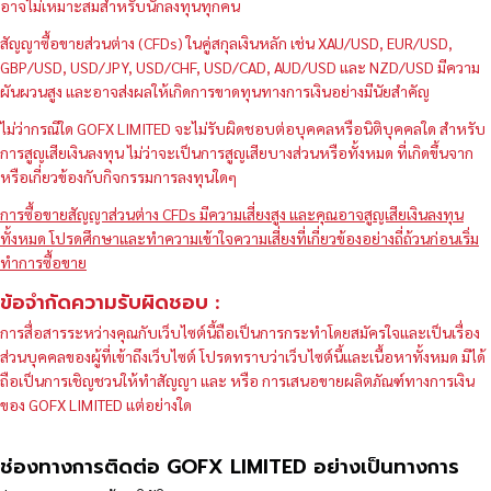
อาจไม่เหมาะสมสำหรับนักลงทุนทุกคน
สัญญาซื้อขายส่วนต่าง (CFDs) ในคู่สกุลเงินหลัก เช่น XAU/USD, EUR/USD,
GBP/USD, USD/JPY, USD/CHF, USD/CAD, AUD/USD และ NZD/USD มีความ
ผันผวนสูง และอาจส่งผลให้เกิดการขาดทุนทางการเงินอย่างมีนัยสำคัญ
ไม่ว่ากรณีใด GOFX LIMITED จะไม่รับผิดชอบต่อบุคคลหรือนิติบุคคลใด สำหรับ
การสูญเสียเงินลงทุน ไม่ว่าจะเป็นการสูญเสียบางส่วนหรือทั้งหมด ที่เกิดขึ้นจาก
หรือเกี่ยวข้องกับกิจกรรมการลงทุนใดๆ
การซื้อขายสัญญาส่วนต่าง CFDs มีความเสี่ยงสูง และคุณอาจสูญเสียเงินลงทุน
ทั้งหมด โปรดศึกษาและทำความเข้าใจความเสี่ยงที่เกี่ยวข้องอย่างถี่ถ้วนก่อนเริ่ม
ทำการซื้อขาย
ข้อจำกัดความรับผิดชอบ :
การสื่อสารระหว่างคุณกับเว็บไซต์นี้ถือเป็นการกระทำโดยสมัครใจและเป็นเรื่อง
ส่วนบุคคลของผู้ที่เข้าถึงเว็บไซต์ โปรดทราบว่าเว็บไซต์นี้และเนื้อหาทั้งหมด มิได้
ถือเป็นการเชิญชวนให้ทำสัญญา และ หรือ การเสนอขายผลิตภัณฑ์ทางการเงิน
ของ GOFX LIMITED แต่อย่างใด
ช่องทางการติดต่อ GOFX LIMITED อย่างเป็นทางการ