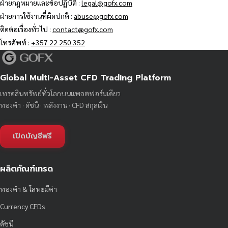
ฝ่ายกฎหมายและข้อปฏิบัติ :
legal@gofx.com
ฝ่ายการใช้งานที่ผิดปกติ :
abuse@gofx.com
ติดต่อเรื่องทั่วไป :
contact@gofx.com
โทรศัพท์ :
+357 22 250 352
Global Multi-Asset CFD Trading Platform
เทรดสินทรัพย์ทั่วโลกบนแพลตฟอร์มเดียว
ทองคำ · ดัชนี · พลังงาน · CFD สกุลเงิน
เปิดบัญชีฟรี
ผลิตภัณฑ์เทรด
ทองคำ & โลหะมีค่า
Currency CFDs
ดัชนี