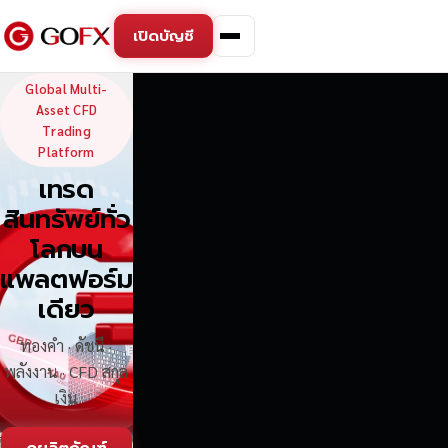
เปิดบัญชี
GoFX — Global Multi-Asse
Global Multi-
Asset CFD
Trading
Platform
เทรด
สินทรัพย์ทั่ว
โลกบน
แพลตฟอร์ม
เดียว
ทองคำ · ดัชนี ·
พลังงาน · CFD สกุล
เงิน