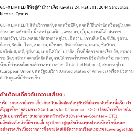
GOFX LIMITED มีที่อยู่สำนักงานคือ Kavalas 24, Flat 301, 2044 Strovolos,
Nicosia, Cyprus
GOFX LIMITED ไม่ให้บริการแก่บุคคลหรือนิติบุคคลที่มีถิ่นพำนักหรืออยู่ในเขต
อำนาจศาลดังต่อไปนี้ : สหรัฐอเมริกา, แคนาดา, ญี่ปุ่น, เกาหลีใต้, สหราช
อาณาจักร, ประเทศสมาชิกสหภาพยุโรป, อิหร่าน, เกาหลีเหนือ, ซีเรีย, ซูดาน,
คิวบา, รัสเซีย, ไทย, เบลารุส, เมียนมา, อัฟกานิสถาน, เยเมน, ซิมบับเว,
มอริเชียส, เฮติ, ซูรินาเม, เปอร์โตริโก, บราซิล, พื้นที่ยึดครองของไซปรัส, ฮ่องกง
รวมถึงเขตอำนาจศาลอื่นใดที่อยู่ภายใต้การคว่ำบาตร มีข้อจำกัดหรือมาตรการ
ห้ามที่กำหนดโดยองค์การสหประชาชาติ (United Nations), สหภาพยุโรป
(European Union), สหรัฐอเมริกา (United States of America) หรือหน่วยงาน
กำกับดูแลที่มีอำนาจอื่น
คำเตือนเกี่ยวกับความเสี่ยง :
บริการของเรามีความเกี่ยวข้องกับผลิตภัณฑ์อนุพันธ์ที่มีความซับซ้อน ซึ่งเรียกว่า
สัญญาซื้อขายส่วนต่าง (Contracts for Difference – CFDs) โดยมีการซื้อขายใน
รูปแบบการซื้อขายนอกตลาดหลักทรัพย์ (Over-the-Counter – OTC)
ผลิตภัณฑ์เหล่านี้มีความเสี่ยงสูงต่อการสูญเสียเงินลงทุนส่วนหนึ่งหรือทั้งหมด
อย่างรวดเร็ว เนื่องจากการซื้อขายโดยใช้อัตราทดหรือเลเวอเรจ (Leverage) และ