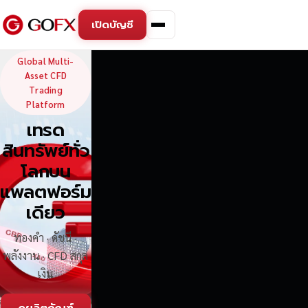
เปิดบัญชี
GoFX — Global Multi-Asse
Global Multi-
Asset CFD
Trading
Platform
เทรด
สินทรัพย์ทั่ว
โลกบน
แพลตฟอร์ม
เดียว
ทองคำ · ดัชนี ·
พลังงาน · CFD สกุล
เงิน