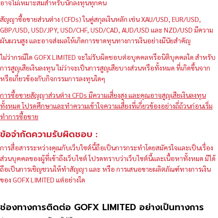
อาจไม่เหมาะสมสำหรับนักลงทุนทุกคน
สัญญาซื้อขายส่วนต่าง (CFDs) ในคู่สกุลเงินหลัก เช่น XAU/USD, EUR/USD,
GBP/USD, USD/JPY, USD/CHF, USD/CAD, AUD/USD และ NZD/USD มีความ
ผันผวนสูง และอาจส่งผลให้เกิดการขาดทุนทางการเงินอย่างมีนัยสำคัญ
ไม่ว่ากรณีใด GOFX LIMITED จะไม่รับผิดชอบต่อบุคคลหรือนิติบุคคลใด สำหรับ
การสูญเสียเงินลงทุน ไม่ว่าจะเป็นการสูญเสียบางส่วนหรือทั้งหมด ที่เกิดขึ้นจาก
หรือเกี่ยวข้องกับกิจกรรมการลงทุนใดๆ
การซื้อขายสัญญาส่วนต่าง CFDs มีความเสี่ยงสูง และคุณอาจสูญเสียเงินลงทุน
ทั้งหมด โปรดศึกษาและทำความเข้าใจความเสี่ยงที่เกี่ยวข้องอย่างถี่ถ้วนก่อนเริ่ม
ทำการซื้อขาย
ข้อจำกัดความรับผิดชอบ :
การสื่อสารระหว่างคุณกับเว็บไซต์นี้ถือเป็นการกระทำโดยสมัครใจและเป็นเรื่อง
ส่วนบุคคลของผู้ที่เข้าถึงเว็บไซต์ โปรดทราบว่าเว็บไซต์นี้และเนื้อหาทั้งหมด มิได้
ถือเป็นการเชิญชวนให้ทำสัญญา และ หรือ การเสนอขายผลิตภัณฑ์ทางการเงิน
ของ GOFX LIMITED แต่อย่างใด
ช่องทางการติดต่อ GOFX LIMITED อย่างเป็นทางการ