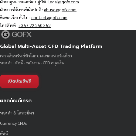
ฝ่ายกฎหมายและข้อปฏิบัติ :
legal@gofx.com
ฝ่ายการใช้งานที่ผิดปกติ :
abuse@gofx.com
ติดต่อเรื่องทั่วไป :
contact@gofx.com
โทรศัพท์ :
+357 22 250 352
Global Multi-Asset CFD Trading Platform
เทรดสินทรัพย์ทั่วโลกบนแพลตฟอร์มเดียว
ทองคำ · ดัชนี · พลังงาน · CFD สกุลเงิน
เปิดบัญชีฟรี
ผลิตภัณฑ์เทรด
ทองคำ & โลหะมีค่า
Currency CFDs
ดัชนี