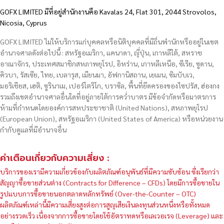
GOFX LIMITED มีที่อยู่สำนักงานคือ Kavalas 24, Flat 301, 2044 Strovolos,
Nicosia, Cyprus
GOFX LIMITED ไม่ให้บริการแก่บุคคลหรือนิติบุคคลที่มีถิ่นพำนักหรืออยู่ในเขต
อำนาจศาลดังต่อไปนี้ : สหรัฐอเมริกา, แคนาดา, ญี่ปุ่น, เกาหลีใต้, สหราช
อาณาจักร, ประเทศสมาชิกสหภาพยุโรป, อิหร่าน, เกาหลีเหนือ, ซีเรีย, ซูดาน,
คิวบา, รัสเซีย, ไทย, เบลารุส, เมียนมา, อัฟกานิสถาน, เยเมน, ซิมบับเว,
มอริเชียส, เฮติ, ซูรินาเม, เปอร์โตริโก, บราซิล, พื้นที่ยึดครองของไซปรัส, ฮ่องกง
รวมถึงเขตอำนาจศาลอื่นใดที่อยู่ภายใต้การคว่ำบาตร มีข้อจำกัดหรือมาตรการ
ห้ามที่กำหนดโดยองค์การสหประชาชาติ (United Nations), สหภาพยุโรป
(European Union), สหรัฐอเมริกา (United States of America) หรือหน่วยงาน
กำกับดูแลที่มีอำนาจอื่น
คำเตือนเกี่ยวกับความเสี่ยง :
บริการของเรามีความเกี่ยวข้องกับผลิตภัณฑ์อนุพันธ์ที่มีความซับซ้อน ซึ่งเรียกว่า
สัญญาซื้อขายส่วนต่าง (Contracts for Difference – CFDs) โดยมีการซื้อขายใน
รูปแบบการซื้อขายนอกตลาดหลักทรัพย์ (Over-the-Counter – OTC)
ผลิตภัณฑ์เหล่านี้มีความเสี่ยงสูงต่อการสูญเสียเงินลงทุนส่วนหนึ่งหรือทั้งหมด
อย่างรวดเร็ว เนื่องจากการซื้อขายโดยใช้อัตราทดหรือเลเวอเรจ (Leverage) และ