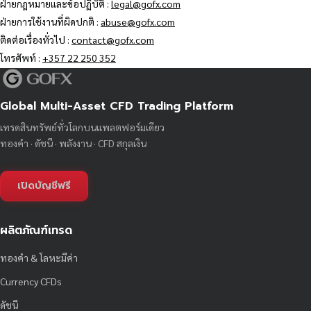
ฝ่ายกฎหมายและข้อปฏิบัติ :
legal@gofx.com
ฝ่ายการใช้งานที่ผิดปกติ :
abuse@gofx.com
ติดต่อเรื่องทั่วไป :
contact@gofx.com
โทรศัพท์ :
+357 22 250 352
Global Multi-Asset CFD Trading Platform
เทรดสินทรัพย์ทั่วโลกบนแพลตฟอร์มเดียว
ทองคำ · ดัชนี · พลังงาน · CFD สกุลเงิน
เปิดบัญชีฟรี
ผลิตภัณฑ์เทรด
ทองคำ & โลหะมีค่า
Currency CFDs
ดัชนี