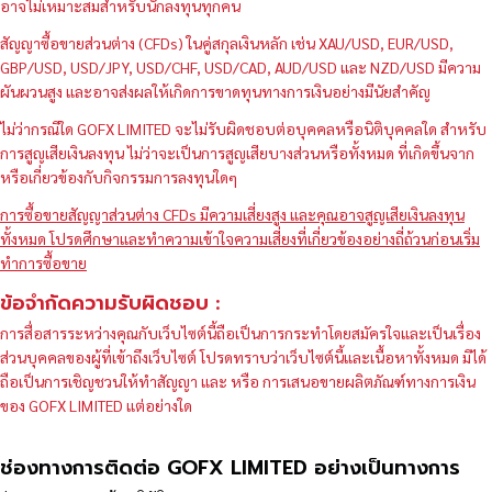
อาจไม่เหมาะสมสำหรับนักลงทุนทุกคน
สัญญาซื้อขายส่วนต่าง (CFDs) ในคู่สกุลเงินหลัก เช่น XAU/USD, EUR/USD,
GBP/USD, USD/JPY, USD/CHF, USD/CAD, AUD/USD และ NZD/USD มีความ
ผันผวนสูง และอาจส่งผลให้เกิดการขาดทุนทางการเงินอย่างมีนัยสำคัญ
ไม่ว่ากรณีใด GOFX LIMITED จะไม่รับผิดชอบต่อบุคคลหรือนิติบุคคลใด สำหรับ
การสูญเสียเงินลงทุน ไม่ว่าจะเป็นการสูญเสียบางส่วนหรือทั้งหมด ที่เกิดขึ้นจาก
หรือเกี่ยวข้องกับกิจกรรมการลงทุนใดๆ
การซื้อขายสัญญาส่วนต่าง CFDs มีความเสี่ยงสูง และคุณอาจสูญเสียเงินลงทุน
ทั้งหมด โปรดศึกษาและทำความเข้าใจความเสี่ยงที่เกี่ยวข้องอย่างถี่ถ้วนก่อนเริ่ม
ทำการซื้อขาย
ข้อจำกัดความรับผิดชอบ :
การสื่อสารระหว่างคุณกับเว็บไซต์นี้ถือเป็นการกระทำโดยสมัครใจและเป็นเรื่อง
ส่วนบุคคลของผู้ที่เข้าถึงเว็บไซต์ โปรดทราบว่าเว็บไซต์นี้และเนื้อหาทั้งหมด มิได้
ถือเป็นการเชิญชวนให้ทำสัญญา และ หรือ การเสนอขายผลิตภัณฑ์ทางการเงิน
ของ GOFX LIMITED แต่อย่างใด
ช่องทางการติดต่อ GOFX LIMITED อย่างเป็นทางการ