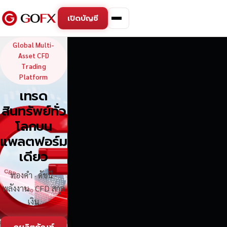
เปิดบัญชี
GoFX — Global Multi-Asse
Global Multi-
Asset CFD
Trading
Platform
เทรด
สินทรัพย์ทั่ว
โลกบน
แพลตฟอร์ม
เดียว
ทองคำ · ดัชนี ·
พลังงาน · CFD สกุล
เงิน