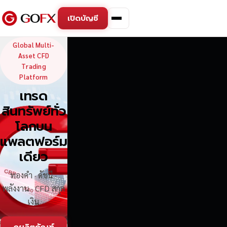
เปิดบัญชี
GoFX — Global Multi-Asse
Global Multi-
Asset CFD
Trading
Platform
เทรด
สินทรัพย์ทั่ว
โลกบน
แพลตฟอร์ม
เดียว
ทองคำ · ดัชนี ·
พลังงาน · CFD สกุล
เงิน