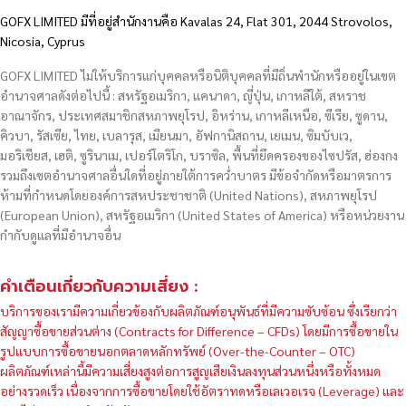
GOFX LIMITED มีที่อยู่สำนักงานคือ Kavalas 24, Flat 301, 2044 Strovolos,
Nicosia, Cyprus
GOFX LIMITED ไม่ให้บริการแก่บุคคลหรือนิติบุคคลที่มีถิ่นพำนักหรืออยู่ในเขต
อำนาจศาลดังต่อไปนี้ : สหรัฐอเมริกา, แคนาดา, ญี่ปุ่น, เกาหลีใต้, สหราช
อาณาจักร, ประเทศสมาชิกสหภาพยุโรป, อิหร่าน, เกาหลีเหนือ, ซีเรีย, ซูดาน,
คิวบา, รัสเซีย, ไทย, เบลารุส, เมียนมา, อัฟกานิสถาน, เยเมน, ซิมบับเว,
มอริเชียส, เฮติ, ซูรินาเม, เปอร์โตริโก, บราซิล, พื้นที่ยึดครองของไซปรัส, ฮ่องกง
รวมถึงเขตอำนาจศาลอื่นใดที่อยู่ภายใต้การคว่ำบาตร มีข้อจำกัดหรือมาตรการ
ห้ามที่กำหนดโดยองค์การสหประชาชาติ (United Nations), สหภาพยุโรป
(European Union), สหรัฐอเมริกา (United States of America) หรือหน่วยงาน
กำกับดูแลที่มีอำนาจอื่น
คำเตือนเกี่ยวกับความเสี่ยง :
บริการของเรามีความเกี่ยวข้องกับผลิตภัณฑ์อนุพันธ์ที่มีความซับซ้อน ซึ่งเรียกว่า
สัญญาซื้อขายส่วนต่าง (Contracts for Difference – CFDs) โดยมีการซื้อขายใน
รูปแบบการซื้อขายนอกตลาดหลักทรัพย์ (Over-the-Counter – OTC)
ผลิตภัณฑ์เหล่านี้มีความเสี่ยงสูงต่อการสูญเสียเงินลงทุนส่วนหนึ่งหรือทั้งหมด
อย่างรวดเร็ว เนื่องจากการซื้อขายโดยใช้อัตราทดหรือเลเวอเรจ (Leverage) และ