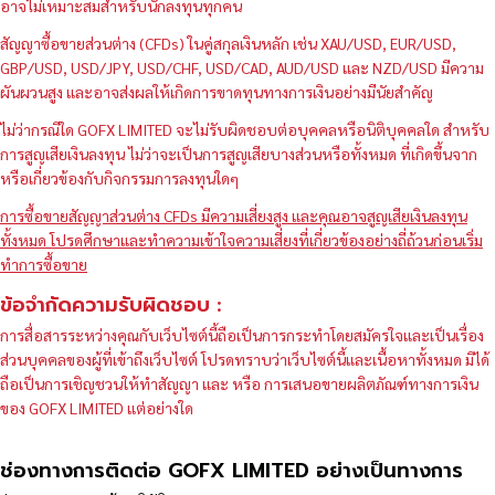
อาจไม่เหมาะสมสำหรับนักลงทุนทุกคน
สัญญาซื้อขายส่วนต่าง (CFDs) ในคู่สกุลเงินหลัก เช่น XAU/USD, EUR/USD,
GBP/USD, USD/JPY, USD/CHF, USD/CAD, AUD/USD และ NZD/USD มีความ
ผันผวนสูง และอาจส่งผลให้เกิดการขาดทุนทางการเงินอย่างมีนัยสำคัญ
ไม่ว่ากรณีใด GOFX LIMITED จะไม่รับผิดชอบต่อบุคคลหรือนิติบุคคลใด สำหรับ
การสูญเสียเงินลงทุน ไม่ว่าจะเป็นการสูญเสียบางส่วนหรือทั้งหมด ที่เกิดขึ้นจาก
หรือเกี่ยวข้องกับกิจกรรมการลงทุนใดๆ
การซื้อขายสัญญาส่วนต่าง CFDs มีความเสี่ยงสูง และคุณอาจสูญเสียเงินลงทุน
ทั้งหมด โปรดศึกษาและทำความเข้าใจความเสี่ยงที่เกี่ยวข้องอย่างถี่ถ้วนก่อนเริ่ม
ทำการซื้อขาย
ข้อจำกัดความรับผิดชอบ :
การสื่อสารระหว่างคุณกับเว็บไซต์นี้ถือเป็นการกระทำโดยสมัครใจและเป็นเรื่อง
ส่วนบุคคลของผู้ที่เข้าถึงเว็บไซต์ โปรดทราบว่าเว็บไซต์นี้และเนื้อหาทั้งหมด มิได้
ถือเป็นการเชิญชวนให้ทำสัญญา และ หรือ การเสนอขายผลิตภัณฑ์ทางการเงิน
ของ GOFX LIMITED แต่อย่างใด
ช่องทางการติดต่อ GOFX LIMITED อย่างเป็นทางการ