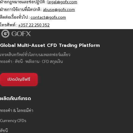
ฝ่ายกฎหมายและข้อปฏิบัติ :
legal@gofx.com
ฝ่ายการใช้งานที่ผิดปกติ :
abuse@gofx.com
ติดต่อเรื่องทั่วไป :
contact@gofx.com
โทรศัพท์ :
+357 22 250 352
Global Multi-Asset CFD Trading Platform
เทรดสินทรัพย์ทั่วโลกบนแพลตฟอร์มเดียว
ทองคำ · ดัชนี · พลังงาน · CFD สกุลเงิน
เปิดบัญชีฟรี
ผลิตภัณฑ์เทรด
ทองคำ & โลหะมีค่า
Currency CFDs
ดัชนี