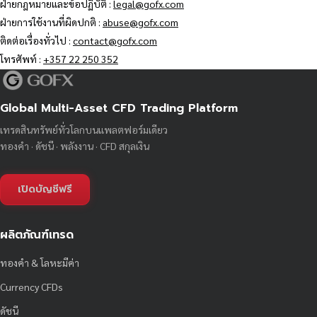
ฝ่ายกฎหมายและข้อปฏิบัติ :
legal@gofx.com
ฝ่ายการใช้งานที่ผิดปกติ :
abuse@gofx.com
ติดต่อเรื่องทั่วไป :
contact@gofx.com
โทรศัพท์ :
+357 22 250 352
Global Multi-Asset CFD Trading Platform
เทรดสินทรัพย์ทั่วโลกบนแพลตฟอร์มเดียว
ทองคำ · ดัชนี · พลังงาน · CFD สกุลเงิน
เปิดบัญชีฟรี
ผลิตภัณฑ์เทรด
ทองคำ & โลหะมีค่า
Currency CFDs
ดัชนี