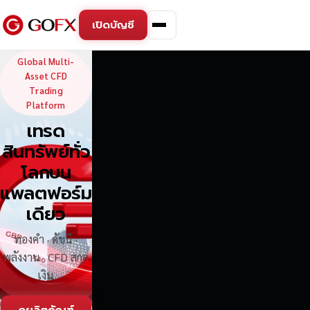
เปิดบัญชี
GoFX — Global Multi-Asse
Global Multi-
Asset CFD
Trading
Platform
เทรด
สินทรัพย์ทั่ว
โลกบน
แพลตฟอร์ม
เดียว
ทองคำ · ดัชนี ·
พลังงาน · CFD สกุล
เงิน