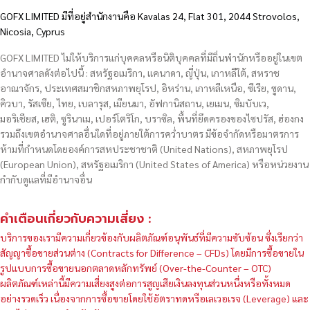
GOFX LIMITED มีที่อยู่สำนักงานคือ Kavalas 24, Flat 301, 2044 Strovolos,
Nicosia, Cyprus
GOFX LIMITED ไม่ให้บริการแก่บุคคลหรือนิติบุคคลที่มีถิ่นพำนักหรืออยู่ในเขต
อำนาจศาลดังต่อไปนี้ : สหรัฐอเมริกา, แคนาดา, ญี่ปุ่น, เกาหลีใต้, สหราช
อาณาจักร, ประเทศสมาชิกสหภาพยุโรป, อิหร่าน, เกาหลีเหนือ, ซีเรีย, ซูดาน,
คิวบา, รัสเซีย, ไทย, เบลารุส, เมียนมา, อัฟกานิสถาน, เยเมน, ซิมบับเว,
มอริเชียส, เฮติ, ซูรินาเม, เปอร์โตริโก, บราซิล, พื้นที่ยึดครองของไซปรัส, ฮ่องกง
รวมถึงเขตอำนาจศาลอื่นใดที่อยู่ภายใต้การคว่ำบาตร มีข้อจำกัดหรือมาตรการ
ห้ามที่กำหนดโดยองค์การสหประชาชาติ (United Nations), สหภาพยุโรป
(European Union), สหรัฐอเมริกา (United States of America) หรือหน่วยงาน
กำกับดูแลที่มีอำนาจอื่น
คำเตือนเกี่ยวกับความเสี่ยง :
บริการของเรามีความเกี่ยวข้องกับผลิตภัณฑ์อนุพันธ์ที่มีความซับซ้อน ซึ่งเรียกว่า
สัญญาซื้อขายส่วนต่าง (Contracts for Difference – CFDs) โดยมีการซื้อขายใน
รูปแบบการซื้อขายนอกตลาดหลักทรัพย์ (Over-the-Counter – OTC)
ผลิตภัณฑ์เหล่านี้มีความเสี่ยงสูงต่อการสูญเสียเงินลงทุนส่วนหนึ่งหรือทั้งหมด
อย่างรวดเร็ว เนื่องจากการซื้อขายโดยใช้อัตราทดหรือเลเวอเรจ (Leverage) และ