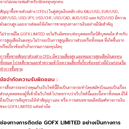
อาจไม่เหมาะสมสำหรับนักลงทุนทุกคน
สัญญาซื้อขายส่วนต่าง (CFDs) ในคู่สกุลเงินหลัก เช่น XAU/USD, EUR/USD,
GBP/USD, USD/JPY, USD/CHF, USD/CAD, AUD/USD และ NZD/USD มีความ
ผันผวนสูง และอาจส่งผลให้เกิดการขาดทุนทางการเงินอย่างมีนัยสำคัญ
ไม่ว่ากรณีใด GOFX LIMITED จะไม่รับผิดชอบต่อบุคคลหรือนิติบุคคลใด สำหรับ
การสูญเสียเงินลงทุน ไม่ว่าจะเป็นการสูญเสียบางส่วนหรือทั้งหมด ที่เกิดขึ้นจาก
หรือเกี่ยวข้องกับกิจกรรมการลงทุนใดๆ
การซื้อขายสัญญาส่วนต่าง CFDs มีความเสี่ยงสูง และคุณอาจสูญเสียเงินลงทุน
ทั้งหมด โปรดศึกษาและทำความเข้าใจความเสี่ยงที่เกี่ยวข้องอย่างถี่ถ้วนก่อนเริ่ม
ทำการซื้อขาย
ข้อจำกัดความรับผิดชอบ :
การสื่อสารระหว่างคุณกับเว็บไซต์นี้ถือเป็นการกระทำโดยสมัครใจและเป็นเรื่อง
ส่วนบุคคลของผู้ที่เข้าถึงเว็บไซต์ โปรดทราบว่าเว็บไซต์นี้และเนื้อหาทั้งหมด มิได้
ถือเป็นการเชิญชวนให้ทำสัญญา และ หรือ การเสนอขายผลิตภัณฑ์ทางการเงิน
ของ GOFX LIMITED แต่อย่างใด
ช่องทางการติดต่อ GOFX LIMITED อย่างเป็นทางการ