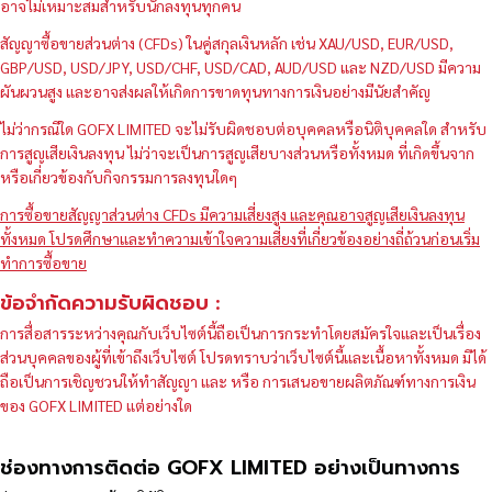
อาจไม่เหมาะสมสำหรับนักลงทุนทุกคน
สัญญาซื้อขายส่วนต่าง (CFDs) ในคู่สกุลเงินหลัก เช่น XAU/USD, EUR/USD,
GBP/USD, USD/JPY, USD/CHF, USD/CAD, AUD/USD และ NZD/USD มีความ
ผันผวนสูง และอาจส่งผลให้เกิดการขาดทุนทางการเงินอย่างมีนัยสำคัญ
ไม่ว่ากรณีใด GOFX LIMITED จะไม่รับผิดชอบต่อบุคคลหรือนิติบุคคลใด สำหรับ
การสูญเสียเงินลงทุน ไม่ว่าจะเป็นการสูญเสียบางส่วนหรือทั้งหมด ที่เกิดขึ้นจาก
หรือเกี่ยวข้องกับกิจกรรมการลงทุนใดๆ
การซื้อขายสัญญาส่วนต่าง CFDs มีความเสี่ยงสูง และคุณอาจสูญเสียเงินลงทุน
ทั้งหมด โปรดศึกษาและทำความเข้าใจความเสี่ยงที่เกี่ยวข้องอย่างถี่ถ้วนก่อนเริ่ม
ทำการซื้อขาย
ข้อจำกัดความรับผิดชอบ :
การสื่อสารระหว่างคุณกับเว็บไซต์นี้ถือเป็นการกระทำโดยสมัครใจและเป็นเรื่อง
ส่วนบุคคลของผู้ที่เข้าถึงเว็บไซต์ โปรดทราบว่าเว็บไซต์นี้และเนื้อหาทั้งหมด มิได้
ถือเป็นการเชิญชวนให้ทำสัญญา และ หรือ การเสนอขายผลิตภัณฑ์ทางการเงิน
ของ GOFX LIMITED แต่อย่างใด
ช่องทางการติดต่อ GOFX LIMITED อย่างเป็นทางการ