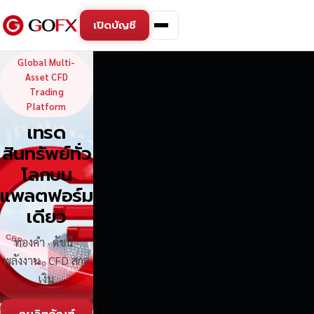
เปิดบัญชี
GoFX — Global Multi-Asse
Global Multi-
Asset CFD
Trading
Platform
เทรด
สินทรัพย์ทั่ว
โลกบน
แพลตฟอร์ม
เดียว
ทองคำ · ดัชนี ·
พลังงาน · CFD สกุล
เงิน