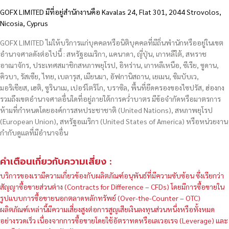
GOFX LIMITED มีที่อยู่สำนักงานคือ Kavalas 24, Flat 301, 2044 Strovolos,
Nicosia, Cyprus
GOFX LIMITED ไม่ให้บริการแก่บุคคลหรือนิติบุคคลที่มีถิ่นพำนักหรืออยู่ในเขต
อำนาจศาลดังต่อไปนี้ : สหรัฐอเมริกา, แคนาดา, ญี่ปุ่น, เกาหลีใต้, สหราช
อาณาจักร, ประเทศสมาชิกสหภาพยุโรป, อิหร่าน, เกาหลีเหนือ, ซีเรีย, ซูดาน,
คิวบา, รัสเซีย, ไทย, เบลารุส, เมียนมา, อัฟกานิสถาน, เยเมน, ซิมบับเว,
มอริเชียส, เฮติ, ซูรินาเม, เปอร์โตริโก, บราซิล, พื้นที่ยึดครองของไซปรัส, ฮ่องกง
รวมถึงเขตอำนาจศาลอื่นใดที่อยู่ภายใต้การคว่ำบาตร มีข้อจำกัดหรือมาตรการ
ห้ามที่กำหนดโดยองค์การสหประชาชาติ (United Nations), สหภาพยุโรป
(European Union), สหรัฐอเมริกา (United States of America) หรือหน่วยงาน
กำกับดูแลที่มีอำนาจอื่น
คำเตือนเกี่ยวกับความเสี่ยง :
บริการของเรามีความเกี่ยวข้องกับผลิตภัณฑ์อนุพันธ์ที่มีความซับซ้อน ซึ่งเรียกว่า
สัญญาซื้อขายส่วนต่าง (Contracts for Difference – CFDs) โดยมีการซื้อขายใน
รูปแบบการซื้อขายนอกตลาดหลักทรัพย์ (Over-the-Counter – OTC)
ผลิตภัณฑ์เหล่านี้มีความเสี่ยงสูงต่อการสูญเสียเงินลงทุนส่วนหนึ่งหรือทั้งหมด
อย่างรวดเร็ว เนื่องจากการซื้อขายโดยใช้อัตราทดหรือเลเวอเรจ (Leverage) และ