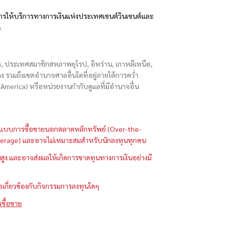
รให้บริการทางการเงินแห่งประเทศเซนต์วินเซนต์และ
s
ักร, ประเทศสมาชิกสหภาพยุโรป, อิหร่าน, เกาหลีเหนือ,
่องกง รวมถึงเขตอำนาจศาลอื่นใดที่อยู่ภายใต้การคว่ำ
merica) หรือหน่วยงานกำกับดูแลที่มีอำนาจอื่น
ในรูปแบบการซื้อขายนอกตลาดหลักทรัพย์ (Over-the-
 (Leverage) และอาจไม่เหมาะสมสำหรับนักลงทุนทุกคน
ูง และอาจส่งผลให้เกิดการขาดทุนทางการเงินอย่างมี
ือเกี่ยวข้องกับกิจกรรมการลงทุนใดๆ
รซื้อขาย