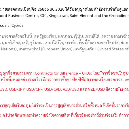
มายเลขจดทะเบียนคือ 25865 BC 2020 ได้รับอนุญาตโดย สำนักงานกำกับดูแลกา
hmont Business Centre, 330, Kingstown, Saint Vincent and the Grenadine
icosia, Cyprus
อำนาจศาลดังต่อไปนี้ : สหรัฐอเมริกา, แคนาดา, ญี่ปุ่น, เกาหลีใต้, สหราชอาณาจ
บเว, มอริเชียส, เฮติ, ซูรินาเม, เปอร์โตริโก, บราซิล, พื้นที่ยึดครองของไซปรัส, ฮ
ations), สหภาพยุโรป (European Union), สหรัฐอเมริกา (United States of A
กว่าสัญญาซื้อขายส่วนต่าง (Contracts for Difference – CFDs) โดยมีการซื้อขาย
หนึ่งหรือทั้งหมดอย่างรวดเร็ว เนื่องจากการซื้อขายโดยใช้อัตราทดหรือเลเวอเรจ
GBP/USD, USD/JPY, USD/CHF, USD/CAD, AUD/USD และ NZD/USD มีความผันผวนส
สูญเสียเงินลงทุน ไม่ว่าจะเป็นการสูญเสียบางส่วนหรือทั้งหมด ที่เกิดขึ้นจากหร
มด โปรดศึกษาและทำความเข้าใจความเสี่ยงที่เกี่ยวข้องอย่างถี่ถ้วนก่อนเริ่มทำกา