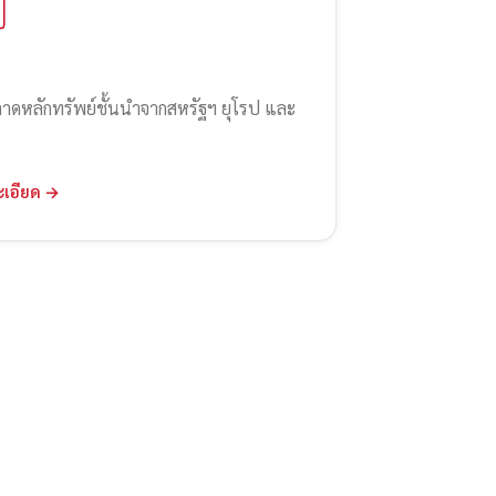
ลาดหลักทรัพย์ชั้นนำจากสหรัฐฯ ยุโรป และ
ะเอียด →