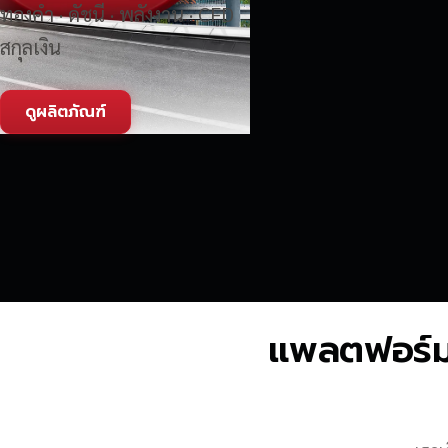
ทองคำ · ดัชนี · พลังงาน · CFD
สกุลเงิน
ดูผลิตภัณฑ์
แพลตฟอร์มซื