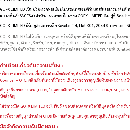
GOFX LIMITED เป็นบริษัทจดทะเบียนในประเทศเซนต์วินเซนต์และเกรนาดีนส์ ห
เกรนาดีนส์ (SVGFSA) สำนักงานจดทะเบียนของ GOFX LIMITED ตั้งอยู่ที่ Beac
GOFX LIMITED มีที่อยู่สำนักงานคือ Kavalas 24, Flat 301, 2044 Strovolos, N
GOFX LIMITED ไม่ให้บริการแก่บุคคลหรือนิติบุคคลที่มีถิ่นพำนักหรืออยู่ในเขต
ซีเรีย, ซูดาน, คิวบา, รัสเซีย, ไทย, เบลารุส, เมียนมา, อัฟกานิสถาน, เยเมน, ซิมบั
บาตร มีข้อจำกัดหรือมาตรการห้ามที่กำหนดโดยองค์การสหประชาชาติ (United N
คำเตือนเกี่ยวกับความเสี่ยง :
บริการของเรามีความเกี่ยวข้องกับผลิตภัณฑ์อนุพันธ์ที่มีความซับซ้อน ซึ่งเรีย
Counter – OTC) ผลิตภัณฑ์เหล่านี้มีความเสี่ยงสูงต่อการสูญเสียเงินลงทุนส่วน
สัญญาซื้อขายส่วนต่าง (CFDs) ในคู่สกุลเงินหลัก เช่น XAU/USD, EUR/USD, 
นัยสำคัญ
ไม่ว่ากรณีใด GOFX LIMITED จะไม่รับผิดชอบต่อบุคคลหรือนิติบุคคลใด สำหรับการ
การซื้อขายสัญญาส่วนต่าง CFDs มีความเสี่ยงสูง และคุณอาจสูญเสียเงินลงทุนทั้งห
ข้อจำกัดความรับผิดชอบ :