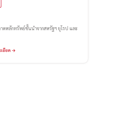
ลาดหลักทรัพย์ชั้นนำจากสหรัฐฯ ยุโรป และ
ะเอียด →