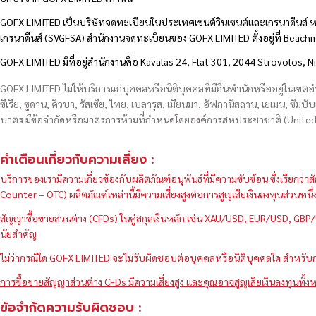
GOFX LIMITED เป็นบริษัทจดทะเบียนในประเทศเซนต์วินเซนต์และเกรนาดีนส์ ห
เกรนาดีนส์ (SVGFSA) สำนักงานจดทะเบียนของ GOFX LIMITED ตั้งอยู่ที่ Beac
GOFX LIMITED มีที่อยู่สำนักงานคือ Kavalas 24, Flat 301, 2044 Strovolos, N
GOFX LIMITED ไม่ให้บริการแก่บุคคลหรือนิติบุคคลที่มีถิ่นพำนักหรืออยู่ในเขต
ซีเรีย, ซูดาน, คิวบา, รัสเซีย, ไทย, เบลารุส, เมียนมา, อัฟกานิสถาน, เยเมน, ซิมบั
บาตร มีข้อจำกัดหรือมาตรการห้ามที่กำหนดโดยองค์การสหประชาชาติ (United N
คำเตือนเกี่ยวกับความเสี่ยง :
บริการของเรามีความเกี่ยวข้องกับผลิตภัณฑ์อนุพันธ์ที่มีความซับซ้อน ซึ่งเรีย
Counter – OTC) ผลิตภัณฑ์เหล่านี้มีความเสี่ยงสูงต่อการสูญเสียเงินลงทุนส่วน
สัญญาซื้อขายส่วนต่าง (CFDs) ในคู่สกุลเงินหลัก เช่น XAU/USD, EUR/USD, 
นัยสำคัญ
ไม่ว่ากรณีใด GOFX LIMITED จะไม่รับผิดชอบต่อบุคคลหรือนิติบุคคลใด สำหรับการ
การซื้อขายสัญญาส่วนต่าง CFDs มีความเสี่ยงสูง และคุณอาจสูญเสียเงินลงทุนทั้งห
ข้อจำกัดความรับผิดชอบ :