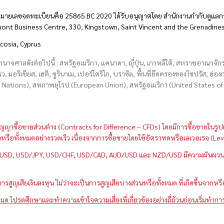
มายเลขจดทะเบียนคือ 25865 BC 2020 ได้รับอนุญาตโดย สำนักงานกำกับดูแลกา
hmont Business Centre, 330, Kingstown, Saint Vincent and the Grenadine
icosia, Cyprus
อำนาจศาลดังต่อไปนี้ : สหรัฐอเมริกา, แคนาดา, ญี่ปุ่น, เกาหลีใต้, สหราชอาณาจ
บเว, มอริเชียส, เฮติ, ซูรินาเม, เปอร์โตริโก, บราซิล, พื้นที่ยึดครองของไซปรัส, ฮ
ations), สหภาพยุโรป (European Union), สหรัฐอเมริกา (United States of A
กว่าสัญญาซื้อขายส่วนต่าง (Contracts for Difference – CFDs) โดยมีการซื้อขาย
หนึ่งหรือทั้งหมดอย่างรวดเร็ว เนื่องจากการซื้อขายโดยใช้อัตราทดหรือเลเวอเรจ
GBP/USD, USD/JPY, USD/CHF, USD/CAD, AUD/USD และ NZD/USD มีความผันผวนส
สูญเสียเงินลงทุน ไม่ว่าจะเป็นการสูญเสียบางส่วนหรือทั้งหมด ที่เกิดขึ้นจากหร
มด โปรดศึกษาและทำความเข้าใจความเสี่ยงที่เกี่ยวข้องอย่างถี่ถ้วนก่อนเริ่มทำกา