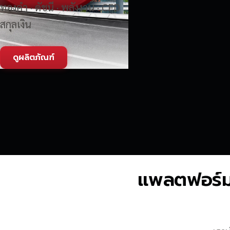
ทองคำ · ดัชนี · พลังงาน · CFD
สกุลเงิน
ดูผลิตภัณฑ์
แพลตฟอร์มซื