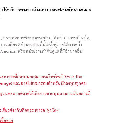
รให้บริการทางการเงินแห่งประเทศเซนต์วินเซนต์และ
s
ักร, ประเทศสมาชิกสหภาพยุโรป, อิหร่าน, เกาหลีเหนือ,
่องกง รวมถึงเขตอำนาจศาลอื่นใดที่อยู่ภายใต้การคว่ำ
merica) หรือหน่วยงานกำกับดูแลที่มีอำนาจอื่น
ในรูปแบบการซื้อขายนอกตลาดหลักทรัพย์ (Over-the-
 (Leverage) และอาจไม่เหมาะสมสำหรับนักลงทุนทุกคน
ูง และอาจส่งผลให้เกิดการขาดทุนทางการเงินอย่างมี
ือเกี่ยวข้องกับกิจกรรมการลงทุนใดๆ
รซื้อขาย