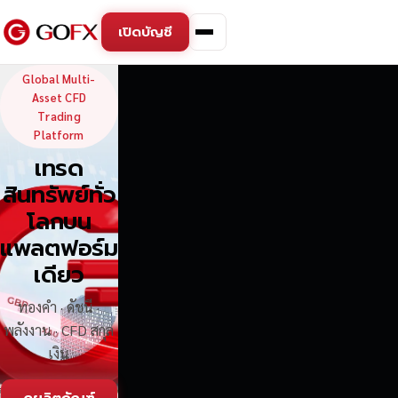
เปิดบัญชี
GoFX — Global Multi-Asse
Global Multi-
Asset CFD
Trading
Platform
เทรด
สินทรัพย์ทั่ว
โลกบน
แพลตฟอร์ม
เดียว
ทองคำ · ดัชนี ·
พลังงาน · CFD สกุล
เงิน