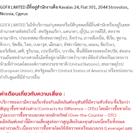
GOFX LIMITED มีที่อยู่สำนักงานคือ Kavalas 24, Flat 301, 2044 Strovolos,
Nicosia, Cyprus
GOFX LIMITED ไม่ให้บริการแก่บุคคลหรือนิติบุคคลที่มีถิ่นพำนักหรืออยู่ในเขต
อำนาจศาลดังต่อไปนี้ : สหรัฐอเมริกา, แคนาดา, ญี่ปุ่น, เกาหลีใต้, สหราช
อาณาจักร, ประเทศสมาชิกสหภาพยุโรป, อิหร่าน, เกาหลีเหนือ, ซีเรีย, ซูดาน,
คิวบา, รัสเซีย, ไทย, เบลารุส, เมียนมา, อัฟกานิสถาน, เยเมน, ซิมบับเว,
มอริเชียส, เฮติ, ซูรินาเม, เปอร์โตริโก, บราซิล, พื้นที่ยึดครองของไซปรัส, ฮ่องกง
รวมถึงเขตอำนาจศาลอื่นใดที่อยู่ภายใต้การคว่ำบาตร มีข้อจำกัดหรือมาตรการ
ห้ามที่กำหนดโดยองค์การสหประชาชาติ (United Nations), สหภาพยุโรป
(European Union), สหรัฐอเมริกา (United States of America) หรือหน่วยงาน
กำกับดูแลที่มีอำนาจอื่น
คำเตือนเกี่ยวกับความเสี่ยง :
บริการของเรามีความเกี่ยวข้องกับผลิตภัณฑ์อนุพันธ์ที่มีความซับซ้อน ซึ่งเรียกว่า
สัญญาซื้อขายส่วนต่าง (Contracts for Difference – CFDs) โดยมีการซื้อขายใน
รูปแบบการซื้อขายนอกตลาดหลักทรัพย์ (Over-the-Counter – OTC)
ผลิตภัณฑ์เหล่านี้มีความเสี่ยงสูงต่อการสูญเสียเงินลงทุนส่วนหนึ่งหรือทั้งหมด
อย่างรวดเร็ว เนื่องจากการซื้อขายโดยใช้อัตราทดหรือเลเวอเรจ (Leverage) และ