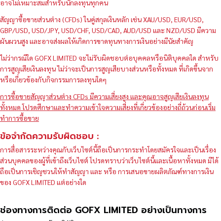
อาจไม่เหมาะสมสำหรับนักลงทุนทุกคน
สัญญาซื้อขายส่วนต่าง (CFDs) ในคู่สกุลเงินหลัก เช่น XAU/USD, EUR/USD,
GBP/USD, USD/JPY, USD/CHF, USD/CAD, AUD/USD และ NZD/USD มีความ
ผันผวนสูง และอาจส่งผลให้เกิดการขาดทุนทางการเงินอย่างมีนัยสำคัญ
ไม่ว่ากรณีใด GOFX LIMITED จะไม่รับผิดชอบต่อบุคคลหรือนิติบุคคลใด สำหรับ
การสูญเสียเงินลงทุน ไม่ว่าจะเป็นการสูญเสียบางส่วนหรือทั้งหมด ที่เกิดขึ้นจาก
หรือเกี่ยวข้องกับกิจกรรมการลงทุนใดๆ
การซื้อขายสัญญาส่วนต่าง CFDs มีความเสี่ยงสูง และคุณอาจสูญเสียเงินลงทุน
ทั้งหมด โปรดศึกษาและทำความเข้าใจความเสี่ยงที่เกี่ยวข้องอย่างถี่ถ้วนก่อนเริ่ม
ทำการซื้อขาย
ข้อจำกัดความรับผิดชอบ :
การสื่อสารระหว่างคุณกับเว็บไซต์นี้ถือเป็นการกระทำโดยสมัครใจและเป็นเรื่อง
ส่วนบุคคลของผู้ที่เข้าถึงเว็บไซต์ โปรดทราบว่าเว็บไซต์นี้และเนื้อหาทั้งหมด มิได้
ถือเป็นการเชิญชวนให้ทำสัญญา และ หรือ การเสนอขายผลิตภัณฑ์ทางการเงิน
ของ GOFX LIMITED แต่อย่างใด
ช่องทางการติดต่อ GOFX LIMITED อย่างเป็นทางการ