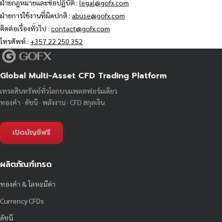
ฝ่ายกฎหมายและข้อปฏิบัติ :
legal@gofx.com
ฝ่ายการใช้งานที่ผิดปกติ :
abuse@gofx.com
ติดต่อเรื่องทั่วไป :
contact@gofx.com
โทรศัพท์ :
+357 22 250 352
Global Multi-Asset CFD Trading Platform
เทรดสินทรัพย์ทั่วโลกบนแพลตฟอร์มเดียว
ทองคำ · ดัชนี · พลังงาน · CFD สกุลเงิน
เปิดบัญชีฟรี
ผลิตภัณฑ์เทรด
ทองคำ & โลหะมีค่า
Currency CFDs
ดัชนี