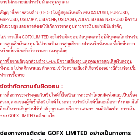
อาจไม่เหมาะสมสำหรับนักลงทุนทุกคน
สัญญาซื้อขายส่วนต่าง (CFDs) ในคู่สกุลเงินหลัก เช่น XAU/USD, EUR/USD,
GBP/USD, USD/JPY, USD/CHF, USD/CAD, AUD/USD และ NZD/USD มีความ
ผันผวนสูง และอาจส่งผลให้เกิดการขาดทุนทางการเงินอย่างมีนัยสำคัญ
ไม่ว่ากรณีใด GOFX LIMITED จะไม่รับผิดชอบต่อบุคคลหรือนิติบุคคลใด สำหรับ
การสูญเสียเงินลงทุน ไม่ว่าจะเป็นการสูญเสียบางส่วนหรือทั้งหมด ที่เกิดขึ้นจาก
หรือเกี่ยวข้องกับกิจกรรมการลงทุนใดๆ
การซื้อขายสัญญาส่วนต่าง CFDs มีความเสี่ยงสูง และคุณอาจสูญเสียเงินลงทุน
ทั้งหมด โปรดศึกษาและทำความเข้าใจความเสี่ยงที่เกี่ยวข้องอย่างถี่ถ้วนก่อนเริ่ม
ทำการซื้อขาย
ข้อจำกัดความรับผิดชอบ :
การสื่อสารระหว่างคุณกับเว็บไซต์นี้ถือเป็นการกระทำโดยสมัครใจและเป็นเรื่อง
ส่วนบุคคลของผู้ที่เข้าถึงเว็บไซต์ โปรดทราบว่าเว็บไซต์นี้และเนื้อหาทั้งหมด มิได้
ถือเป็นการเชิญชวนให้ทำสัญญา และ หรือ การเสนอขายผลิตภัณฑ์ทางการเงิน
ของ GOFX LIMITED แต่อย่างใด
ช่องทางการติดต่อ GOFX LIMITED อย่างเป็นทางการ