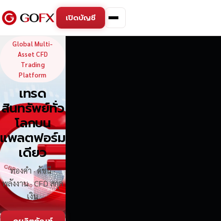
เปิดบัญชี
GoFX — Global Multi-Asse
Global Multi-
Asset CFD
Trading
Platform
เทรด
สินทรัพย์ทั่ว
โลกบน
แพลตฟอร์ม
เดียว
ทองคำ · ดัชนี ·
พลังงาน · CFD สกุล
เงิน