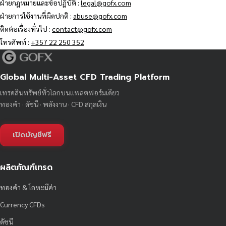
ฝ่ายกฎหมายและข้อปฏิบัติ :
legal@gofx.com
ฝ่ายการใช้งานที่ผิดปกติ :
abuse@gofx.com
ติดต่อเรื่องทั่วไป :
contact@gofx.com
โทรศัพท์ :
+357 22 250 352
Global Multi-Asset CFD Trading Platform
เทรดสินทรัพย์ทั่วโลกบนแพลตฟอร์มเดียว
ทองคำ · ดัชนี · พลังงาน · CFD สกุลเงิน
เปิดบัญชีฟรี
ผลิตภัณฑ์เทรด
ทองคำ & โลหะมีค่า
Currency CFDs
ดัชนี