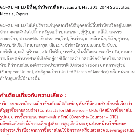
GOFX LIMITED มีที่อยู่สำนักงานคือ Kavalas 24, Flat 301, 2044 Strovolos,
Nicosia, Cyprus
GOFX LIMITED ไม่ให้บริการแก่บุคคลหรือนิติบุคคลที่มีถิ่นพำนักหรืออยู่ในเขต
อำนาจศาลดังต่อไปนี้ : สหรัฐอเมริกา, แคนาดา, ญี่ปุ่น, เกาหลีใต้, สหราช
อาณาจักร, ประเทศสมาชิกสหภาพยุโรป, อิหร่าน, เกาหลีเหนือ, ซีเรีย, ซูดาน,
คิวบา, รัสเซีย, ไทย, เบลารุส, เมียนมา, อัฟกานิสถาน, เยเมน, ซิมบับเว,
มอริเชียส, เฮติ, ซูรินาเม, เปอร์โตริโก, บราซิล, พื้นที่ยึดครองของไซปรัส, ฮ่องกง
รวมถึงเขตอำนาจศาลอื่นใดที่อยู่ภายใต้การคว่ำบาตร มีข้อจำกัดหรือมาตรการ
ห้ามที่กำหนดโดยองค์การสหประชาชาติ (United Nations), สหภาพยุโรป
(European Union), สหรัฐอเมริกา (United States of America) หรือหน่วยงาน
กำกับดูแลที่มีอำนาจอื่น
คำเตือนเกี่ยวกับความเสี่ยง :
บริการของเรามีความเกี่ยวข้องกับผลิตภัณฑ์อนุพันธ์ที่มีความซับซ้อน ซึ่งเรียกว่า
สัญญาซื้อขายส่วนต่าง (Contracts for Difference – CFDs) โดยมีการซื้อขายใน
รูปแบบการซื้อขายนอกตลาดหลักทรัพย์ (Over-the-Counter – OTC)
ผลิตภัณฑ์เหล่านี้มีความเสี่ยงสูงต่อการสูญเสียเงินลงทุนส่วนหนึ่งหรือทั้งหมด
อย่างรวดเร็ว เนื่องจากการซื้อขายโดยใช้อัตราทดหรือเลเวอเรจ (Leverage) และ