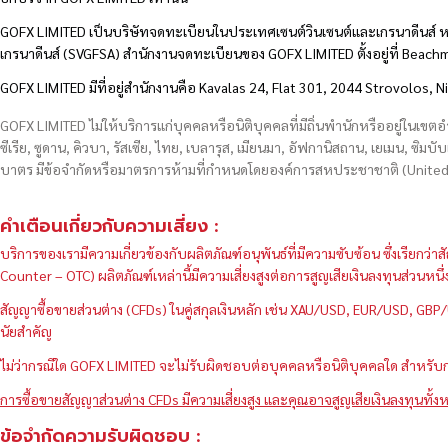
GOFX LIMITED เป็นบริษัทจดทะเบียนในประเทศเซนต์วินเซนต์และเกรนาดีนส์ ห
เกรนาดีนส์ (SVGFSA) สำนักงานจดทะเบียนของ GOFX LIMITED ตั้งอยู่ที่ Beac
GOFX LIMITED มีที่อยู่สำนักงานคือ Kavalas 24, Flat 301, 2044 Strovolos, N
GOFX LIMITED ไม่ให้บริการแก่บุคคลหรือนิติบุคคลที่มีถิ่นพำนักหรืออยู่ในเขต
ซีเรีย, ซูดาน, คิวบา, รัสเซีย, ไทย, เบลารุส, เมียนมา, อัฟกานิสถาน, เยเมน, ซิมบั
บาตร มีข้อจำกัดหรือมาตรการห้ามที่กำหนดโดยองค์การสหประชาชาติ (United N
คำเตือนเกี่ยวกับความเสี่ยง :
บริการของเรามีความเกี่ยวข้องกับผลิตภัณฑ์อนุพันธ์ที่มีความซับซ้อน ซึ่งเรีย
Counter – OTC) ผลิตภัณฑ์เหล่านี้มีความเสี่ยงสูงต่อการสูญเสียเงินลงทุนส่วน
สัญญาซื้อขายส่วนต่าง (CFDs) ในคู่สกุลเงินหลัก เช่น XAU/USD, EUR/USD, 
นัยสำคัญ
ไม่ว่ากรณีใด GOFX LIMITED จะไม่รับผิดชอบต่อบุคคลหรือนิติบุคคลใด สำหรับการ
การซื้อขายสัญญาส่วนต่าง CFDs มีความเสี่ยงสูง และคุณอาจสูญเสียเงินลงทุนทั้งห
ข้อจำกัดความรับผิดชอบ :