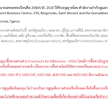
มายเลขจดทะเบียนคือ 25865 BC 2020 ได้รับอนุญาตโดย สำนักงานกำกับดูแลกา
hmont Business Centre, 330, Kingstown, Saint Vincent and the Grenadine
icosia, Cyprus
อำนาจศาลดังต่อไปนี้ : สหรัฐอเมริกา, แคนาดา, ญี่ปุ่น, เกาหลีใต้, สหราชอาณาจ
บเว, มอริเชียส, เฮติ, ซูรินาเม, เปอร์โตริโก, บราซิล, พื้นที่ยึดครองของไซปรัส, ฮ
ations), สหภาพยุโรป (European Union), สหรัฐอเมริกา (United States of A
กว่าสัญญาซื้อขายส่วนต่าง (Contracts for Difference – CFDs) โดยมีการซื้อขาย
หนึ่งหรือทั้งหมดอย่างรวดเร็ว เนื่องจากการซื้อขายโดยใช้อัตราทดหรือเลเวอเรจ
GBP/USD, USD/JPY, USD/CHF, USD/CAD, AUD/USD และ NZD/USD มีความผันผวนส
สูญเสียเงินลงทุน ไม่ว่าจะเป็นการสูญเสียบางส่วนหรือทั้งหมด ที่เกิดขึ้นจากหร
มด โปรดศึกษาและทำความเข้าใจความเสี่ยงที่เกี่ยวข้องอย่างถี่ถ้วนก่อนเริ่มทำกา