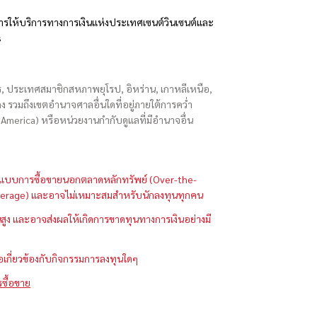
รให้บริการทางการเงินแห่งประเทศเซนต์วินเซนต์และ
s
ักร, ประเทศสมาชิกสหภาพยุโรป, อิหร่าน, เกาหลีเหนือ,
่องกง รวมถึงเขตอำนาจศาลอื่นใดที่อยู่ภายใต้การคว่ำ
merica) หรือหน่วยงานกำกับดูแลที่มีอำนาจอื่น
ในรูปแบบการซื้อขายนอกตลาดหลักทรัพย์ (Over-the-
 (Leverage) และอาจไม่เหมาะสมสำหรับนักลงทุนทุกคน
ูง และอาจส่งผลให้เกิดการขาดทุนทางการเงินอย่างมี
ือเกี่ยวข้องกับกิจกรรมการลงทุนใดๆ
รซื้อขาย