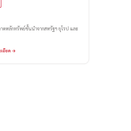
ลาดหลักทรัพย์ชั้นนำจากสหรัฐฯ ยุโรป และ
ะเอียด →