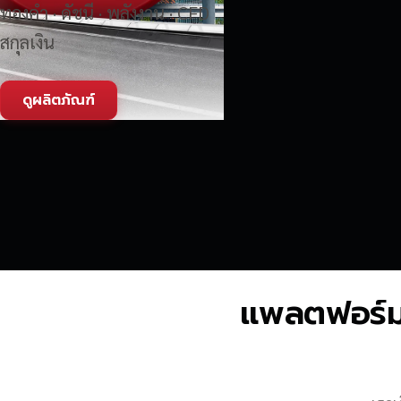
ทองคำ · ดัชนี · พลังงาน · CFD
สกุลเงิน
ดูผลิตภัณฑ์
แพลตฟอร์มซื