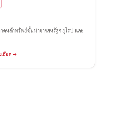
ลาดหลักทรัพย์ชั้นนำจากสหรัฐฯ ยุโรป และ
ะเอียด →