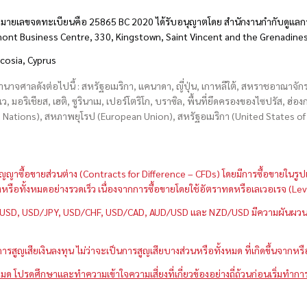
มายเลขจดทะเบียนคือ 25865 BC 2020 ได้รับอนุญาตโดย สำนักงานกำกับดูแลกา
hmont Business Centre, 330, Kingstown, Saint Vincent and the Grenadine
icosia, Cyprus
อำนาจศาลดังต่อไปนี้ : สหรัฐอเมริกา, แคนาดา, ญี่ปุ่น, เกาหลีใต้, สหราชอาณาจ
บเว, มอริเชียส, เฮติ, ซูรินาเม, เปอร์โตริโก, บราซิล, พื้นที่ยึดครองของไซปรัส, ฮ
ations), สหภาพยุโรป (European Union), สหรัฐอเมริกา (United States of A
กว่าสัญญาซื้อขายส่วนต่าง (Contracts for Difference – CFDs) โดยมีการซื้อขาย
หนึ่งหรือทั้งหมดอย่างรวดเร็ว เนื่องจากการซื้อขายโดยใช้อัตราทดหรือเลเวอเรจ
GBP/USD, USD/JPY, USD/CHF, USD/CAD, AUD/USD และ NZD/USD มีความผันผวนส
สูญเสียเงินลงทุน ไม่ว่าจะเป็นการสูญเสียบางส่วนหรือทั้งหมด ที่เกิดขึ้นจากหร
มด โปรดศึกษาและทำความเข้าใจความเสี่ยงที่เกี่ยวข้องอย่างถี่ถ้วนก่อนเริ่มทำกา