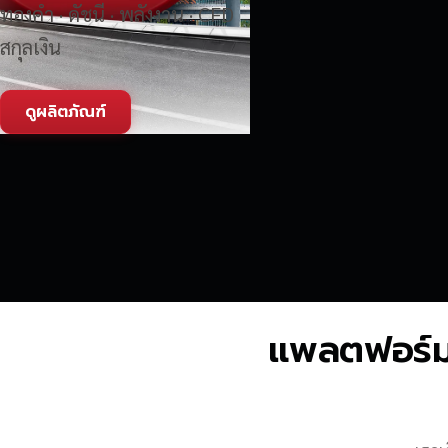
ทองคำ · ดัชนี · พลังงาน · CFD
สกุลเงิน
ดูผลิตภัณฑ์
แพลตฟอร์มซื