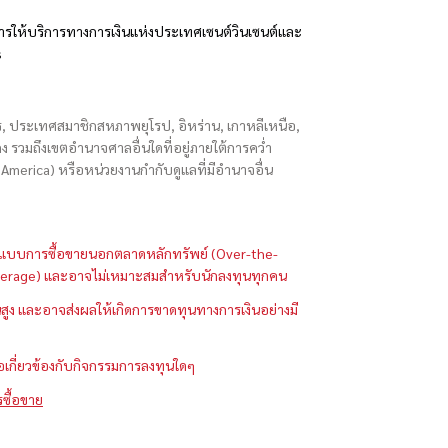
รให้บริการทางการเงินแห่งประเทศเซนต์วินเซนต์และ
s
ักร, ประเทศสมาชิกสหภาพยุโรป, อิหร่าน, เกาหลีเหนือ,
่องกง รวมถึงเขตอำนาจศาลอื่นใดที่อยู่ภายใต้การคว่ำ
merica) หรือหน่วยงานกำกับดูแลที่มีอำนาจอื่น
ในรูปแบบการซื้อขายนอกตลาดหลักทรัพย์ (Over-the-
 (Leverage) และอาจไม่เหมาะสมสำหรับนักลงทุนทุกคน
ูง และอาจส่งผลให้เกิดการขาดทุนทางการเงินอย่างมี
ือเกี่ยวข้องกับกิจกรรมการลงทุนใดๆ
รซื้อขาย