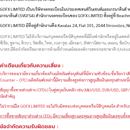
GOFX LIMITED เป็นบริษัทจดทะเบียนในประเทศเซนต์วินเซนต์และเกรนาดีนส์ ห
เกรนาดีนส์ (SVGFSA) สำนักงานจดทะเบียนของ GOFX LIMITED ตั้งอยู่ที่ Beac
GOFX LIMITED มีที่อยู่สำนักงานคือ Kavalas 24, Flat 301, 2044 Strovolos, N
GOFX LIMITED ไม่ให้บริการแก่บุคคลหรือนิติบุคคลที่มีถิ่นพำนักหรืออยู่ในเขต
ซีเรีย, ซูดาน, คิวบา, รัสเซีย, ไทย, เบลารุส, เมียนมา, อัฟกานิสถาน, เยเมน, ซิมบั
บาตร มีข้อจำกัดหรือมาตรการห้ามที่กำหนดโดยองค์การสหประชาชาติ (United N
คำเตือนเกี่ยวกับความเสี่ยง :
บริการของเรามีความเกี่ยวข้องกับผลิตภัณฑ์อนุพันธ์ที่มีความซับซ้อน ซึ่งเรีย
Counter – OTC) ผลิตภัณฑ์เหล่านี้มีความเสี่ยงสูงต่อการสูญเสียเงินลงทุนส่วน
สัญญาซื้อขายส่วนต่าง (CFDs) ในคู่สกุลเงินหลัก เช่น XAU/USD, EUR/USD, 
นัยสำคัญ
ไม่ว่ากรณีใด GOFX LIMITED จะไม่รับผิดชอบต่อบุคคลหรือนิติบุคคลใด สำหรับการ
การซื้อขายสัญญาส่วนต่าง CFDs มีความเสี่ยงสูง และคุณอาจสูญเสียเงินลงทุนทั้งห
ข้อจำกัดความรับผิดชอบ :