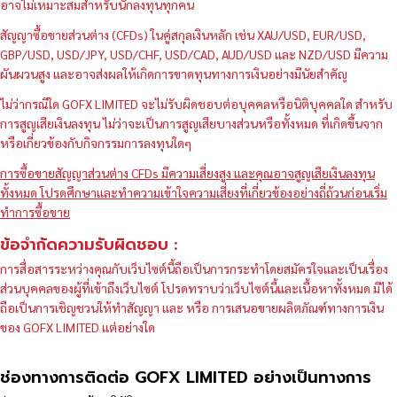
อาจไม่เหมาะสมสำหรับนักลงทุนทุกคน
สัญญาซื้อขายส่วนต่าง (CFDs) ในคู่สกุลเงินหลัก เช่น XAU/USD, EUR/USD,
GBP/USD, USD/JPY, USD/CHF, USD/CAD, AUD/USD และ NZD/USD มีความ
ผันผวนสูง และอาจส่งผลให้เกิดการขาดทุนทางการเงินอย่างมีนัยสำคัญ
ไม่ว่ากรณีใด GOFX LIMITED จะไม่รับผิดชอบต่อบุคคลหรือนิติบุคคลใด สำหรับ
การสูญเสียเงินลงทุน ไม่ว่าจะเป็นการสูญเสียบางส่วนหรือทั้งหมด ที่เกิดขึ้นจาก
หรือเกี่ยวข้องกับกิจกรรมการลงทุนใดๆ
การซื้อขายสัญญาส่วนต่าง CFDs มีความเสี่ยงสูง และคุณอาจสูญเสียเงินลงทุน
ทั้งหมด โปรดศึกษาและทำความเข้าใจความเสี่ยงที่เกี่ยวข้องอย่างถี่ถ้วนก่อนเริ่ม
ทำการซื้อขาย
ข้อจำกัดความรับผิดชอบ :
การสื่อสารระหว่างคุณกับเว็บไซต์นี้ถือเป็นการกระทำโดยสมัครใจและเป็นเรื่อง
ส่วนบุคคลของผู้ที่เข้าถึงเว็บไซต์ โปรดทราบว่าเว็บไซต์นี้และเนื้อหาทั้งหมด มิได้
ถือเป็นการเชิญชวนให้ทำสัญญา และ หรือ การเสนอขายผลิตภัณฑ์ทางการเงิน
ของ GOFX LIMITED แต่อย่างใด
ช่องทางการติดต่อ GOFX LIMITED อย่างเป็นทางการ