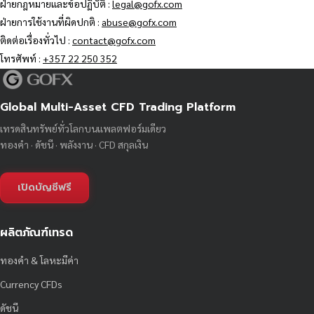
ฝ่ายกฎหมายและข้อปฏิบัติ :
legal@gofx.com
ฝ่ายการใช้งานที่ผิดปกติ :
abuse@gofx.com
ติดต่อเรื่องทั่วไป :
contact@gofx.com
โทรศัพท์ :
+357 22 250 352
Global Multi-Asset CFD Trading Platform
เทรดสินทรัพย์ทั่วโลกบนแพลตฟอร์มเดียว
ทองคำ · ดัชนี · พลังงาน · CFD สกุลเงิน
เปิดบัญชีฟรี
ผลิตภัณฑ์เทรด
ทองคำ & โลหะมีค่า
Currency CFDs
ดัชนี