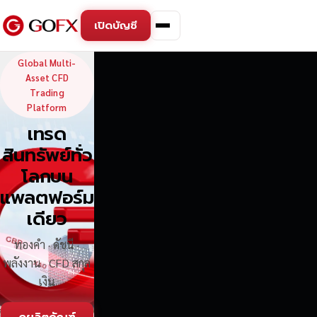
เปิดบัญชี
GoFX — Global Multi-Asse
Global Multi-
Asset CFD
Trading
Platform
เทรด
สินทรัพย์ทั่ว
โลกบน
แพลตฟอร์ม
เดียว
ทองคำ · ดัชนี ·
พลังงาน · CFD สกุล
เงิน