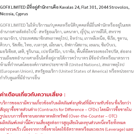
GOFX LIMITED มีที่อยู่สำนักงานคือ Kavalas 24, Flat 301, 2044 Strovolos,
Nicosia, Cyprus
GOFX LIMITED ไม่ให้บริการแก่บุคคลหรือนิติบุคคลที่มีถิ่นพำนักหรืออยู่ในเขต
อำนาจศาลดังต่อไปนี้ : สหรัฐอเมริกา, แคนาดา, ญี่ปุ่น, เกาหลีใต้, สหราช
อาณาจักร, ประเทศสมาชิกสหภาพยุโรป, อิหร่าน, เกาหลีเหนือ, ซีเรีย, ซูดาน,
คิวบา, รัสเซีย, ไทย, เบลารุส, เมียนมา, อัฟกานิสถาน, เยเมน, ซิมบับเว,
มอริเชียส, เฮติ, ซูรินาเม, เปอร์โตริโก, บราซิล, พื้นที่ยึดครองของไซปรัส, ฮ่องกง
รวมถึงเขตอำนาจศาลอื่นใดที่อยู่ภายใต้การคว่ำบาตร มีข้อจำกัดหรือมาตรการ
ห้ามที่กำหนดโดยองค์การสหประชาชาติ (United Nations), สหภาพยุโรป
(European Union), สหรัฐอเมริกา (United States of America) หรือหน่วยงาน
กำกับดูแลที่มีอำนาจอื่น
คำเตือนเกี่ยวกับความเสี่ยง :
บริการของเรามีความเกี่ยวข้องกับผลิตภัณฑ์อนุพันธ์ที่มีความซับซ้อน ซึ่งเรียกว่า
สัญญาซื้อขายส่วนต่าง (Contracts for Difference – CFDs) โดยมีการซื้อขายใน
รูปแบบการซื้อขายนอกตลาดหลักทรัพย์ (Over-the-Counter – OTC)
ผลิตภัณฑ์เหล่านี้มีความเสี่ยงสูงต่อการสูญเสียเงินลงทุนส่วนหนึ่งหรือทั้งหมด
อย่างรวดเร็ว เนื่องจากการซื้อขายโดยใช้อัตราทดหรือเลเวอเรจ (Leverage) และ