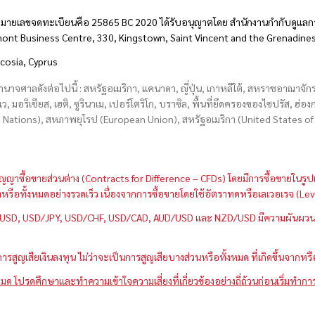
มายเลขจดทะเบียนคือ 25865 BC 2020 ได้รับอนุญาตโดย สำนักงานกำกับดูแลกา
hmont Business Centre, 330, Kingstown, Saint Vincent and the Grenadine
icosia, Cyprus
อำนาจศาลดังต่อไปนี้ : สหรัฐอเมริกา, แคนาดา, ญี่ปุ่น, เกาหลีใต้, สหราชอาณาจ
บเว, มอริเชียส, เฮติ, ซูรินาเม, เปอร์โตริโก, บราซิล, พื้นที่ยึดครองของไซปรัส, ฮ
ations), สหภาพยุโรป (European Union), สหรัฐอเมริกา (United States of A
กว่าสัญญาซื้อขายส่วนต่าง (Contracts for Difference – CFDs) โดยมีการซื้อขาย
หนึ่งหรือทั้งหมดอย่างรวดเร็ว เนื่องจากการซื้อขายโดยใช้อัตราทดหรือเลเวอเรจ
GBP/USD, USD/JPY, USD/CHF, USD/CAD, AUD/USD และ NZD/USD มีความผันผวนส
สูญเสียเงินลงทุน ไม่ว่าจะเป็นการสูญเสียบางส่วนหรือทั้งหมด ที่เกิดขึ้นจากหร
มด โปรดศึกษาและทำความเข้าใจความเสี่ยงที่เกี่ยวข้องอย่างถี่ถ้วนก่อนเริ่มทำกา