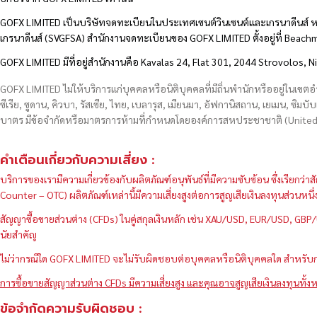
GOFX LIMITED เป็นบริษัทจดทะเบียนในประเทศเซนต์วินเซนต์และเกรนาดีนส์ ห
เกรนาดีนส์ (SVGFSA) สำนักงานจดทะเบียนของ GOFX LIMITED ตั้งอยู่ที่ Beac
GOFX LIMITED มีที่อยู่สำนักงานคือ Kavalas 24, Flat 301, 2044 Strovolos, N
GOFX LIMITED ไม่ให้บริการแก่บุคคลหรือนิติบุคคลที่มีถิ่นพำนักหรืออยู่ในเขต
ซีเรีย, ซูดาน, คิวบา, รัสเซีย, ไทย, เบลารุส, เมียนมา, อัฟกานิสถาน, เยเมน, ซิมบั
บาตร มีข้อจำกัดหรือมาตรการห้ามที่กำหนดโดยองค์การสหประชาชาติ (United N
คำเตือนเกี่ยวกับความเสี่ยง :
บริการของเรามีความเกี่ยวข้องกับผลิตภัณฑ์อนุพันธ์ที่มีความซับซ้อน ซึ่งเรีย
Counter – OTC) ผลิตภัณฑ์เหล่านี้มีความเสี่ยงสูงต่อการสูญเสียเงินลงทุนส่วน
สัญญาซื้อขายส่วนต่าง (CFDs) ในคู่สกุลเงินหลัก เช่น XAU/USD, EUR/USD, 
นัยสำคัญ
ไม่ว่ากรณีใด GOFX LIMITED จะไม่รับผิดชอบต่อบุคคลหรือนิติบุคคลใด สำหรับการ
การซื้อขายสัญญาส่วนต่าง CFDs มีความเสี่ยงสูง และคุณอาจสูญเสียเงินลงทุนทั้งห
ข้อจำกัดความรับผิดชอบ :