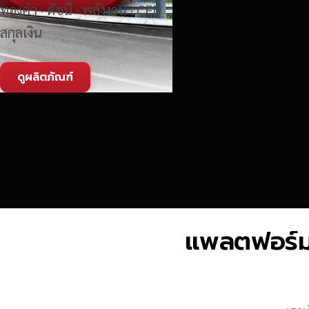
ทองคำ · ดัชนี · พลังงาน · CFD
สกุลเงิน
ดูผลิตภัณฑ์
แพลตฟอร์มซื