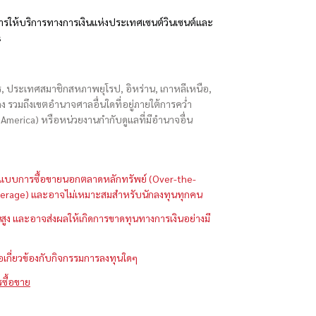
รให้บริการทางการเงินแห่งประเทศเซนต์วินเซนต์และ
s
ักร, ประเทศสมาชิกสหภาพยุโรป, อิหร่าน, เกาหลีเหนือ,
่องกง รวมถึงเขตอำนาจศาลอื่นใดที่อยู่ภายใต้การคว่ำ
merica) หรือหน่วยงานกำกับดูแลที่มีอำนาจอื่น
ในรูปแบบการซื้อขายนอกตลาดหลักทรัพย์ (Over-the-
 (Leverage) และอาจไม่เหมาะสมสำหรับนักลงทุนทุกคน
ูง และอาจส่งผลให้เกิดการขาดทุนทางการเงินอย่างมี
ือเกี่ยวข้องกับกิจกรรมการลงทุนใดๆ
รซื้อขาย