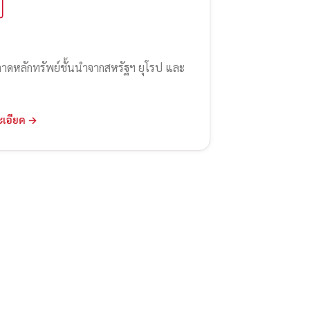
ลาดหลักทรัพย์ชั้นนำจากสหรัฐฯ ยุโรป และ
ะเอียด →