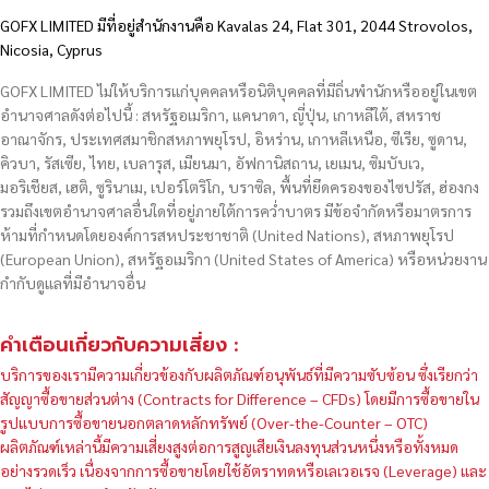
GOFX LIMITED มีที่อยู่สำนักงานคือ Kavalas 24, Flat 301, 2044 Strovolos,
Nicosia, Cyprus
GOFX LIMITED ไม่ให้บริการแก่บุคคลหรือนิติบุคคลที่มีถิ่นพำนักหรืออยู่ในเขต
อำนาจศาลดังต่อไปนี้ : สหรัฐอเมริกา, แคนาดา, ญี่ปุ่น, เกาหลีใต้, สหราช
อาณาจักร, ประเทศสมาชิกสหภาพยุโรป, อิหร่าน, เกาหลีเหนือ, ซีเรีย, ซูดาน,
คิวบา, รัสเซีย, ไทย, เบลารุส, เมียนมา, อัฟกานิสถาน, เยเมน, ซิมบับเว,
มอริเชียส, เฮติ, ซูรินาเม, เปอร์โตริโก, บราซิล, พื้นที่ยึดครองของไซปรัส, ฮ่องกง
รวมถึงเขตอำนาจศาลอื่นใดที่อยู่ภายใต้การคว่ำบาตร มีข้อจำกัดหรือมาตรการ
ห้ามที่กำหนดโดยองค์การสหประชาชาติ (United Nations), สหภาพยุโรป
(European Union), สหรัฐอเมริกา (United States of America) หรือหน่วยงาน
กำกับดูแลที่มีอำนาจอื่น
คำเตือนเกี่ยวกับความเสี่ยง :
บริการของเรามีความเกี่ยวข้องกับผลิตภัณฑ์อนุพันธ์ที่มีความซับซ้อน ซึ่งเรียกว่า
สัญญาซื้อขายส่วนต่าง (Contracts for Difference – CFDs) โดยมีการซื้อขายใน
รูปแบบการซื้อขายนอกตลาดหลักทรัพย์ (Over-the-Counter – OTC)
ผลิตภัณฑ์เหล่านี้มีความเสี่ยงสูงต่อการสูญเสียเงินลงทุนส่วนหนึ่งหรือทั้งหมด
อย่างรวดเร็ว เนื่องจากการซื้อขายโดยใช้อัตราทดหรือเลเวอเรจ (Leverage) และ