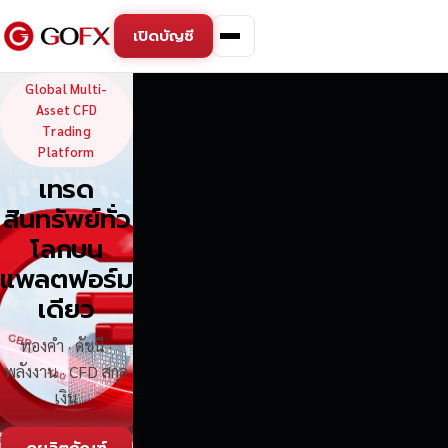
เปิดบัญชี
GoFX — Global Multi-Asse
Global Multi-
Asset CFD
Trading
Platform
เทรด
สินทรัพย์ทั่ว
โลกบน
แพลตฟอร์ม
เดียว
ทองคำ · ดัชนี ·
พลังงาน · CFD สกุล
เงิน