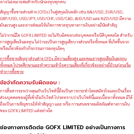
อาจไม่เหมาะสมสำหรับนักลงทุนทุกคน
สัญญาซื้อขายส่วนต่าง (CFDs) ในคู่สกุลเงินหลัก เช่น XAU/USD, EUR/USD,
GBP/USD, USD/JPY, USD/CHF, USD/CAD, AUD/USD และ NZD/USD มีความ
ผันผวนสูง และอาจส่งผลให้เกิดการขาดทุนทางการเงินอย่างมีนัยสำคัญ
ไม่ว่ากรณีใด GOFX LIMITED จะไม่รับผิดชอบต่อบุคคลหรือนิติบุคคลใด สำหรับ
การสูญเสียเงินลงทุน ไม่ว่าจะเป็นการสูญเสียบางส่วนหรือทั้งหมด ที่เกิดขึ้นจาก
หรือเกี่ยวข้องกับกิจกรรมการลงทุนใดๆ
การซื้อขายสัญญาส่วนต่าง CFDs มีความเสี่ยงสูง และคุณอาจสูญเสียเงินลงทุน
ทั้งหมด โปรดศึกษาและทำความเข้าใจความเสี่ยงที่เกี่ยวข้องอย่างถี่ถ้วนก่อนเริ่ม
ทำการซื้อขาย
ข้อจำกัดความรับผิดชอบ :
การสื่อสารระหว่างคุณกับเว็บไซต์นี้ถือเป็นการกระทำโดยสมัครใจและเป็นเรื่อง
ส่วนบุคคลของผู้ที่เข้าถึงเว็บไซต์ โปรดทราบว่าเว็บไซต์นี้และเนื้อหาทั้งหมด มิได้
ถือเป็นการเชิญชวนให้ทำสัญญา และ หรือ การเสนอขายผลิตภัณฑ์ทางการเงิน
ของ GOFX LIMITED แต่อย่างใด
ช่องทางการติดต่อ GOFX LIMITED อย่างเป็นทางการ