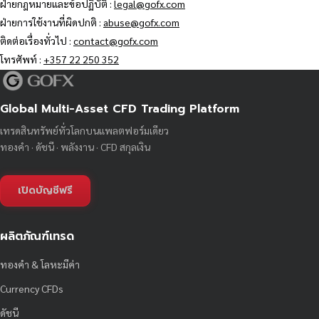
ฝ่ายกฎหมายและข้อปฏิบัติ :
legal@gofx.com
ฝ่ายการใช้งานที่ผิดปกติ :
abuse@gofx.com
ติดต่อเรื่องทั่วไป :
contact@gofx.com
โทรศัพท์ :
+357 22 250 352
Global Multi-Asset CFD Trading Platform
เทรดสินทรัพย์ทั่วโลกบนแพลตฟอร์มเดียว
ทองคำ · ดัชนี · พลังงาน · CFD สกุลเงิน
เปิดบัญชีฟรี
ผลิตภัณฑ์เทรด
ทองคำ & โลหะมีค่า
Currency CFDs
ดัชนี