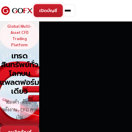
เปิดบัญชี
GoFX — Global Multi-Asse
Global Multi-
Asset CFD
Trading
Platform
เทรด
สินทรัพย์ทั่ว
โลกบน
แพลตฟอร์ม
เดียว
ทองคำ · ดัชนี ·
พลังงาน · CFD สกุล
เงิน