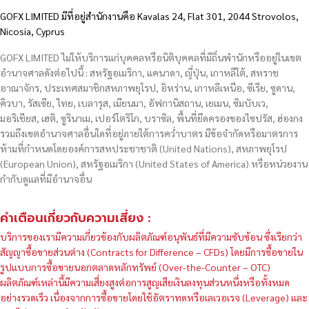
GOFX LIMITED มีที่อยู่สำนักงานคือ Kavalas 24, Flat 301, 2044 Strovolos,
Nicosia, Cyprus
GOFX LIMITED ไม่ให้บริการแก่บุคคลหรือนิติบุคคลที่มีถิ่นพำนักหรืออยู่ในเขต
อำนาจศาลดังต่อไปนี้ : สหรัฐอเมริกา, แคนาดา, ญี่ปุ่น, เกาหลีใต้, สหราช
อาณาจักร, ประเทศสมาชิกสหภาพยุโรป, อิหร่าน, เกาหลีเหนือ, ซีเรีย, ซูดาน,
คิวบา, รัสเซีย, ไทย, เบลารุส, เมียนมา, อัฟกานิสถาน, เยเมน, ซิมบับเว,
มอริเชียส, เฮติ, ซูรินาเม, เปอร์โตริโก, บราซิล, พื้นที่ยึดครองของไซปรัส, ฮ่องกง
รวมถึงเขตอำนาจศาลอื่นใดที่อยู่ภายใต้การคว่ำบาตร มีข้อจำกัดหรือมาตรการ
ห้ามที่กำหนดโดยองค์การสหประชาชาติ (United Nations), สหภาพยุโรป
(European Union), สหรัฐอเมริกา (United States of America) หรือหน่วยงาน
กำกับดูแลที่มีอำนาจอื่น
คำเตือนเกี่ยวกับความเสี่ยง :
บริการของเรามีความเกี่ยวข้องกับผลิตภัณฑ์อนุพันธ์ที่มีความซับซ้อน ซึ่งเรียกว่า
สัญญาซื้อขายส่วนต่าง (Contracts for Difference – CFDs) โดยมีการซื้อขายใน
รูปแบบการซื้อขายนอกตลาดหลักทรัพย์ (Over-the-Counter – OTC)
ผลิตภัณฑ์เหล่านี้มีความเสี่ยงสูงต่อการสูญเสียเงินลงทุนส่วนหนึ่งหรือทั้งหมด
อย่างรวดเร็ว เนื่องจากการซื้อขายโดยใช้อัตราทดหรือเลเวอเรจ (Leverage) และ