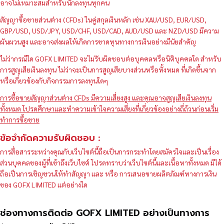
อาจไม่เหมาะสมสำหรับนักลงทุนทุกคน
สัญญาซื้อขายส่วนต่าง (CFDs) ในคู่สกุลเงินหลัก เช่น XAU/USD, EUR/USD,
GBP/USD, USD/JPY, USD/CHF, USD/CAD, AUD/USD และ NZD/USD มีความ
ผันผวนสูง และอาจส่งผลให้เกิดการขาดทุนทางการเงินอย่างมีนัยสำคัญ
ไม่ว่ากรณีใด GOFX LIMITED จะไม่รับผิดชอบต่อบุคคลหรือนิติบุคคลใด สำหรับ
การสูญเสียเงินลงทุน ไม่ว่าจะเป็นการสูญเสียบางส่วนหรือทั้งหมด ที่เกิดขึ้นจาก
หรือเกี่ยวข้องกับกิจกรรมการลงทุนใดๆ
การซื้อขายสัญญาส่วนต่าง CFDs มีความเสี่ยงสูง และคุณอาจสูญเสียเงินลงทุน
ทั้งหมด โปรดศึกษาและทำความเข้าใจความเสี่ยงที่เกี่ยวข้องอย่างถี่ถ้วนก่อนเริ่ม
ทำการซื้อขาย
ข้อจำกัดความรับผิดชอบ :
การสื่อสารระหว่างคุณกับเว็บไซต์นี้ถือเป็นการกระทำโดยสมัครใจและเป็นเรื่อง
ส่วนบุคคลของผู้ที่เข้าถึงเว็บไซต์ โปรดทราบว่าเว็บไซต์นี้และเนื้อหาทั้งหมด มิได้
ถือเป็นการเชิญชวนให้ทำสัญญา และ หรือ การเสนอขายผลิตภัณฑ์ทางการเงิน
ของ GOFX LIMITED แต่อย่างใด
ช่องทางการติดต่อ GOFX LIMITED อย่างเป็นทางการ