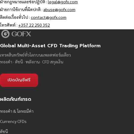
ฝ่ายกฎหมายและข้อปฏิบัติ :
legal@gofx.com
ฝ่ายการใช้งานที่ผิดปกติ :
abuse@gofx.com
ติดต่อเรื่องทั่วไป :
contact@gofx.com
โทรศัพท์ :
+357 22 250 352
Global Multi-Asset CFD Trading Platform
เทรดสินทรัพย์ทั่วโลกบนแพลตฟอร์มเดียว
ทองคำ · ดัชนี · พลังงาน · CFD สกุลเงิน
เปิดบัญชีฟรี
ผลิตภัณฑ์เทรด
ทองคำ & โลหะมีค่า
Currency CFDs
ดัชนี