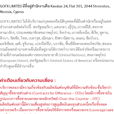
GOFX LIMITED มีที่อยู่สำนักงานคือ Kavalas 24, Flat 301, 2044 Strovolos,
Nicosia, Cyprus
GOFX LIMITED ไม่ให้บริการแก่บุคคลหรือนิติบุคคลที่มีถิ่นพำนักหรืออยู่ในเขต
อำนาจศาลดังต่อไปนี้ : สหรัฐอเมริกา, แคนาดา, ญี่ปุ่น, เกาหลีใต้, สหราช
อาณาจักร, ประเทศสมาชิกสหภาพยุโรป, อิหร่าน, เกาหลีเหนือ, ซีเรีย, ซูดาน,
คิวบา, รัสเซีย, ไทย, เบลารุส, เมียนมา, อัฟกานิสถาน, เยเมน, ซิมบับเว,
มอริเชียส, เฮติ, ซูรินาเม, เปอร์โตริโก, บราซิล, พื้นที่ยึดครองของไซปรัส, ฮ่องกง
รวมถึงเขตอำนาจศาลอื่นใดที่อยู่ภายใต้การคว่ำบาตร มีข้อจำกัดหรือมาตรการ
ห้ามที่กำหนดโดยองค์การสหประชาชาติ (United Nations), สหภาพยุโรป
(European Union), สหรัฐอเมริกา (United States of America) หรือหน่วยงาน
กำกับดูแลที่มีอำนาจอื่น
คำเตือนเกี่ยวกับความเสี่ยง :
บริการของเรามีความเกี่ยวข้องกับผลิตภัณฑ์อนุพันธ์ที่มีความซับซ้อน ซึ่งเรียกว่า
สัญญาซื้อขายส่วนต่าง (Contracts for Difference – CFDs) โดยมีการซื้อขายใน
รูปแบบการซื้อขายนอกตลาดหลักทรัพย์ (Over-the-Counter – OTC)
ผลิตภัณฑ์เหล่านี้มีความเสี่ยงสูงต่อการสูญเสียเงินลงทุนส่วนหนึ่งหรือทั้งหมด
อย่างรวดเร็ว เนื่องจากการซื้อขายโดยใช้อัตราทดหรือเลเวอเรจ (Leverage) และ