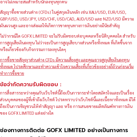
อาจไม่เหมาะสมสำหรับนักลงทุนทุกคน
สัญญาซื้อขายส่วนต่าง (CFDs) ในคู่สกุลเงินหลัก เช่น XAU/USD, EUR/USD,
GBP/USD, USD/JPY, USD/CHF, USD/CAD, AUD/USD และ NZD/USD มีความ
ผันผวนสูง และอาจส่งผลให้เกิดการขาดทุนทางการเงินอย่างมีนัยสำคัญ
ไม่ว่ากรณีใด GOFX LIMITED จะไม่รับผิดชอบต่อบุคคลหรือนิติบุคคลใด สำหรับ
การสูญเสียเงินลงทุน ไม่ว่าจะเป็นการสูญเสียบางส่วนหรือทั้งหมด ที่เกิดขึ้นจาก
หรือเกี่ยวข้องกับกิจกรรมการลงทุนใดๆ
การซื้อขายสัญญาส่วนต่าง CFDs มีความเสี่ยงสูง และคุณอาจสูญเสียเงินลงทุน
ทั้งหมด โปรดศึกษาและทำความเข้าใจความเสี่ยงที่เกี่ยวข้องอย่างถี่ถ้วนก่อนเริ่ม
ทำการซื้อขาย
ข้อจำกัดความรับผิดชอบ :
การสื่อสารระหว่างคุณกับเว็บไซต์นี้ถือเป็นการกระทำโดยสมัครใจและเป็นเรื่อง
ส่วนบุคคลของผู้ที่เข้าถึงเว็บไซต์ โปรดทราบว่าเว็บไซต์นี้และเนื้อหาทั้งหมด มิได้
ถือเป็นการเชิญชวนให้ทำสัญญา และ หรือ การเสนอขายผลิตภัณฑ์ทางการเงิน
ของ GOFX LIMITED แต่อย่างใด
ช่องทางการติดต่อ GOFX LIMITED อย่างเป็นทางการ