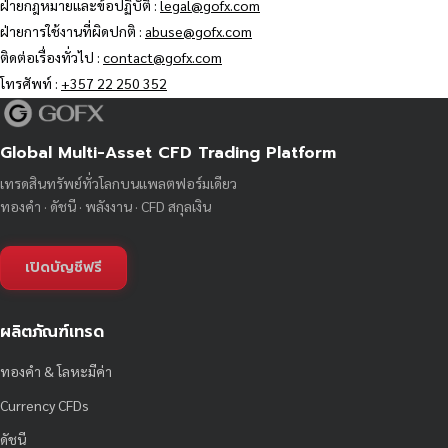
ฝ่ายกฎหมายและข้อปฏิบัติ :
legal@gofx.com
ฝ่ายการใช้งานที่ผิดปกติ :
abuse@gofx.com
ติดต่อเรื่องทั่วไป :
contact@gofx.com
โทรศัพท์ :
+357 22 250 352
Global Multi-Asset CFD Trading Platform
เทรดสินทรัพย์ทั่วโลกบนแพลตฟอร์มเดียว
ทองคำ · ดัชนี · พลังงาน · CFD สกุลเงิน
เปิดบัญชีฟรี
ผลิตภัณฑ์เทรด
ทองคำ & โลหะมีค่า
Currency CFDs
ดัชนี