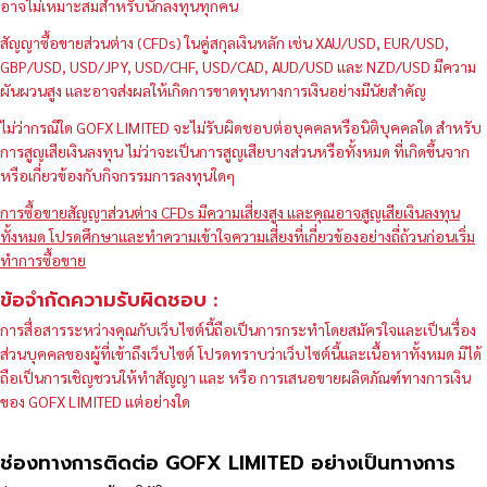
อาจไม่เหมาะสมสำหรับนักลงทุนทุกคน
สัญญาซื้อขายส่วนต่าง (CFDs) ในคู่สกุลเงินหลัก เช่น XAU/USD, EUR/USD,
GBP/USD, USD/JPY, USD/CHF, USD/CAD, AUD/USD และ NZD/USD มีความ
ผันผวนสูง และอาจส่งผลให้เกิดการขาดทุนทางการเงินอย่างมีนัยสำคัญ
ไม่ว่ากรณีใด GOFX LIMITED จะไม่รับผิดชอบต่อบุคคลหรือนิติบุคคลใด สำหรับ
การสูญเสียเงินลงทุน ไม่ว่าจะเป็นการสูญเสียบางส่วนหรือทั้งหมด ที่เกิดขึ้นจาก
หรือเกี่ยวข้องกับกิจกรรมการลงทุนใดๆ
การซื้อขายสัญญาส่วนต่าง CFDs มีความเสี่ยงสูง และคุณอาจสูญเสียเงินลงทุน
ทั้งหมด โปรดศึกษาและทำความเข้าใจความเสี่ยงที่เกี่ยวข้องอย่างถี่ถ้วนก่อนเริ่ม
ทำการซื้อขาย
ข้อจำกัดความรับผิดชอบ :
การสื่อสารระหว่างคุณกับเว็บไซต์นี้ถือเป็นการกระทำโดยสมัครใจและเป็นเรื่อง
ส่วนบุคคลของผู้ที่เข้าถึงเว็บไซต์ โปรดทราบว่าเว็บไซต์นี้และเนื้อหาทั้งหมด มิได้
ถือเป็นการเชิญชวนให้ทำสัญญา และ หรือ การเสนอขายผลิตภัณฑ์ทางการเงิน
ของ GOFX LIMITED แต่อย่างใด
ช่องทางการติดต่อ GOFX LIMITED อย่างเป็นทางการ