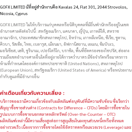
GOFX LIMITED มีที่อยู่สำนักงานคือ Kavalas 24, Flat 301, 2044 Strovolos,
Nicosia, Cyprus
GOFX LIMITED ไม่ให้บริการแก่บุคคลหรือนิติบุคคลที่มีถิ่นพำนักหรืออยู่ในเขต
อำนาจศาลดังต่อไปนี้ : สหรัฐอเมริกา, แคนาดา, ญี่ปุ่น, เกาหลีใต้, สหราช
อาณาจักร, ประเทศสมาชิกสหภาพยุโรป, อิหร่าน, เกาหลีเหนือ, ซีเรีย, ซูดาน,
คิวบา, รัสเซีย, ไทย, เบลารุส, เมียนมา, อัฟกานิสถาน, เยเมน, ซิมบับเว,
มอริเชียส, เฮติ, ซูรินาเม, เปอร์โตริโก, บราซิล, พื้นที่ยึดครองของไซปรัส, ฮ่องกง
รวมถึงเขตอำนาจศาลอื่นใดที่อยู่ภายใต้การคว่ำบาตร มีข้อจำกัดหรือมาตรการ
ห้ามที่กำหนดโดยองค์การสหประชาชาติ (United Nations), สหภาพยุโรป
(European Union), สหรัฐอเมริกา (United States of America) หรือหน่วยงาน
กำกับดูแลที่มีอำนาจอื่น
คำเตือนเกี่ยวกับความเสี่ยง :
บริการของเรามีความเกี่ยวข้องกับผลิตภัณฑ์อนุพันธ์ที่มีความซับซ้อน ซึ่งเรียกว่า
สัญญาซื้อขายส่วนต่าง (Contracts for Difference – CFDs) โดยมีการซื้อขายใน
รูปแบบการซื้อขายนอกตลาดหลักทรัพย์ (Over-the-Counter – OTC)
ผลิตภัณฑ์เหล่านี้มีความเสี่ยงสูงต่อการสูญเสียเงินลงทุนส่วนหนึ่งหรือทั้งหมด
อย่างรวดเร็ว เนื่องจากการซื้อขายโดยใช้อัตราทดหรือเลเวอเรจ (Leverage) และ