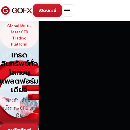
เปิดบัญชี
GoFX — Global Multi-Asse
Global Multi-
Asset CFD
Trading
Platform
เทรด
สินทรัพย์ทั่ว
โลกบน
แพลตฟอร์ม
เดียว
ทองคำ · ดัชนี ·
พลังงาน · CFD สกุล
เงิน