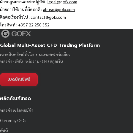
ฝ่ายกฎหมายและข้อปฏิบัติ :
legal@gofx.com
ฝ่ายการใช้งานที่ผิดปกติ :
abuse@gofx.com
ติดต่อเรื่องทั่วไป :
contact@gofx.com
โทรศัพท์ :
+357 22 250 352
Global Multi-Asset CFD Trading Platform
เทรดสินทรัพย์ทั่วโลกบนแพลตฟอร์มเดียว
ทองคำ · ดัชนี · พลังงาน · CFD สกุลเงิน
เปิดบัญชีฟรี
ผลิตภัณฑ์เทรด
ทองคำ & โลหะมีค่า
Currency CFDs
ดัชนี