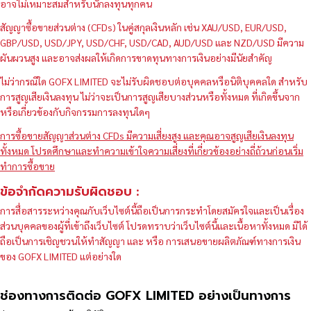
อาจไม่เหมาะสมสำหรับนักลงทุนทุกคน
สัญญาซื้อขายส่วนต่าง (CFDs) ในคู่สกุลเงินหลัก เช่น XAU/USD, EUR/USD,
GBP/USD, USD/JPY, USD/CHF, USD/CAD, AUD/USD และ NZD/USD มีความ
ผันผวนสูง และอาจส่งผลให้เกิดการขาดทุนทางการเงินอย่างมีนัยสำคัญ
ไม่ว่ากรณีใด GOFX LIMITED จะไม่รับผิดชอบต่อบุคคลหรือนิติบุคคลใด สำหรับ
การสูญเสียเงินลงทุน ไม่ว่าจะเป็นการสูญเสียบางส่วนหรือทั้งหมด ที่เกิดขึ้นจาก
หรือเกี่ยวข้องกับกิจกรรมการลงทุนใดๆ
การซื้อขายสัญญาส่วนต่าง CFDs มีความเสี่ยงสูง และคุณอาจสูญเสียเงินลงทุน
ทั้งหมด โปรดศึกษาและทำความเข้าใจความเสี่ยงที่เกี่ยวข้องอย่างถี่ถ้วนก่อนเริ่ม
ทำการซื้อขาย
ข้อจำกัดความรับผิดชอบ :
การสื่อสารระหว่างคุณกับเว็บไซต์นี้ถือเป็นการกระทำโดยสมัครใจและเป็นเรื่อง
ส่วนบุคคลของผู้ที่เข้าถึงเว็บไซต์ โปรดทราบว่าเว็บไซต์นี้และเนื้อหาทั้งหมด มิได้
ถือเป็นการเชิญชวนให้ทำสัญญา และ หรือ การเสนอขายผลิตภัณฑ์ทางการเงิน
ของ GOFX LIMITED แต่อย่างใด
ช่องทางการติดต่อ GOFX LIMITED อย่างเป็นทางการ