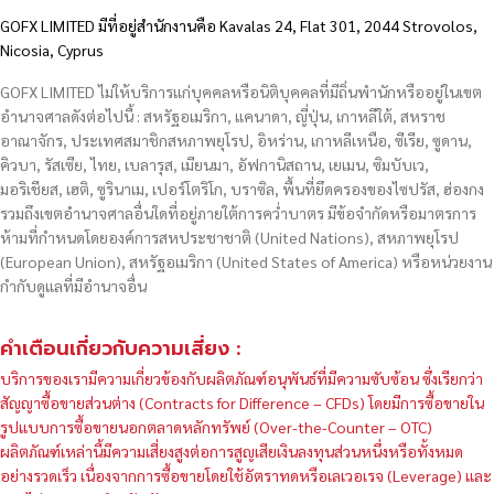
GOFX LIMITED มีที่อยู่สำนักงานคือ Kavalas 24, Flat 301, 2044 Strovolos,
Nicosia, Cyprus
GOFX LIMITED ไม่ให้บริการแก่บุคคลหรือนิติบุคคลที่มีถิ่นพำนักหรืออยู่ในเขต
อำนาจศาลดังต่อไปนี้ : สหรัฐอเมริกา, แคนาดา, ญี่ปุ่น, เกาหลีใต้, สหราช
อาณาจักร, ประเทศสมาชิกสหภาพยุโรป, อิหร่าน, เกาหลีเหนือ, ซีเรีย, ซูดาน,
คิวบา, รัสเซีย, ไทย, เบลารุส, เมียนมา, อัฟกานิสถาน, เยเมน, ซิมบับเว,
มอริเชียส, เฮติ, ซูรินาเม, เปอร์โตริโก, บราซิล, พื้นที่ยึดครองของไซปรัส, ฮ่องกง
รวมถึงเขตอำนาจศาลอื่นใดที่อยู่ภายใต้การคว่ำบาตร มีข้อจำกัดหรือมาตรการ
ห้ามที่กำหนดโดยองค์การสหประชาชาติ (United Nations), สหภาพยุโรป
(European Union), สหรัฐอเมริกา (United States of America) หรือหน่วยงาน
กำกับดูแลที่มีอำนาจอื่น
คำเตือนเกี่ยวกับความเสี่ยง :
บริการของเรามีความเกี่ยวข้องกับผลิตภัณฑ์อนุพันธ์ที่มีความซับซ้อน ซึ่งเรียกว่า
สัญญาซื้อขายส่วนต่าง (Contracts for Difference – CFDs) โดยมีการซื้อขายใน
รูปแบบการซื้อขายนอกตลาดหลักทรัพย์ (Over-the-Counter – OTC)
ผลิตภัณฑ์เหล่านี้มีความเสี่ยงสูงต่อการสูญเสียเงินลงทุนส่วนหนึ่งหรือทั้งหมด
อย่างรวดเร็ว เนื่องจากการซื้อขายโดยใช้อัตราทดหรือเลเวอเรจ (Leverage) และ