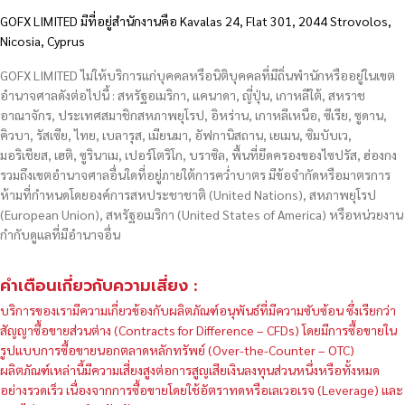
GOFX LIMITED มีที่อยู่สำนักงานคือ Kavalas 24, Flat 301, 2044 Strovolos,
Nicosia, Cyprus
GOFX LIMITED ไม่ให้บริการแก่บุคคลหรือนิติบุคคลที่มีถิ่นพำนักหรืออยู่ในเขต
อำนาจศาลดังต่อไปนี้ : สหรัฐอเมริกา, แคนาดา, ญี่ปุ่น, เกาหลีใต้, สหราช
อาณาจักร, ประเทศสมาชิกสหภาพยุโรป, อิหร่าน, เกาหลีเหนือ, ซีเรีย, ซูดาน,
คิวบา, รัสเซีย, ไทย, เบลารุส, เมียนมา, อัฟกานิสถาน, เยเมน, ซิมบับเว,
มอริเชียส, เฮติ, ซูรินาเม, เปอร์โตริโก, บราซิล, พื้นที่ยึดครองของไซปรัส, ฮ่องกง
รวมถึงเขตอำนาจศาลอื่นใดที่อยู่ภายใต้การคว่ำบาตร มีข้อจำกัดหรือมาตรการ
ห้ามที่กำหนดโดยองค์การสหประชาชาติ (United Nations), สหภาพยุโรป
(European Union), สหรัฐอเมริกา (United States of America) หรือหน่วยงาน
กำกับดูแลที่มีอำนาจอื่น
คำเตือนเกี่ยวกับความเสี่ยง :
บริการของเรามีความเกี่ยวข้องกับผลิตภัณฑ์อนุพันธ์ที่มีความซับซ้อน ซึ่งเรียกว่า
สัญญาซื้อขายส่วนต่าง (Contracts for Difference – CFDs) โดยมีการซื้อขายใน
รูปแบบการซื้อขายนอกตลาดหลักทรัพย์ (Over-the-Counter – OTC)
ผลิตภัณฑ์เหล่านี้มีความเสี่ยงสูงต่อการสูญเสียเงินลงทุนส่วนหนึ่งหรือทั้งหมด
อย่างรวดเร็ว เนื่องจากการซื้อขายโดยใช้อัตราทดหรือเลเวอเรจ (Leverage) และ