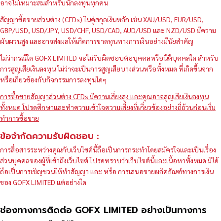
อาจไม่เหมาะสมสำหรับนักลงทุนทุกคน
สัญญาซื้อขายส่วนต่าง (CFDs) ในคู่สกุลเงินหลัก เช่น XAU/USD, EUR/USD,
GBP/USD, USD/JPY, USD/CHF, USD/CAD, AUD/USD และ NZD/USD มีความ
ผันผวนสูง และอาจส่งผลให้เกิดการขาดทุนทางการเงินอย่างมีนัยสำคัญ
ไม่ว่ากรณีใด GOFX LIMITED จะไม่รับผิดชอบต่อบุคคลหรือนิติบุคคลใด สำหรับ
การสูญเสียเงินลงทุน ไม่ว่าจะเป็นการสูญเสียบางส่วนหรือทั้งหมด ที่เกิดขึ้นจาก
หรือเกี่ยวข้องกับกิจกรรมการลงทุนใดๆ
การซื้อขายสัญญาส่วนต่าง CFDs มีความเสี่ยงสูง และคุณอาจสูญเสียเงินลงทุน
ทั้งหมด โปรดศึกษาและทำความเข้าใจความเสี่ยงที่เกี่ยวข้องอย่างถี่ถ้วนก่อนเริ่ม
ทำการซื้อขาย
ข้อจำกัดความรับผิดชอบ :
การสื่อสารระหว่างคุณกับเว็บไซต์นี้ถือเป็นการกระทำโดยสมัครใจและเป็นเรื่อง
ส่วนบุคคลของผู้ที่เข้าถึงเว็บไซต์ โปรดทราบว่าเว็บไซต์นี้และเนื้อหาทั้งหมด มิได้
ถือเป็นการเชิญชวนให้ทำสัญญา และ หรือ การเสนอขายผลิตภัณฑ์ทางการเงิน
ของ GOFX LIMITED แต่อย่างใด
ช่องทางการติดต่อ GOFX LIMITED อย่างเป็นทางการ