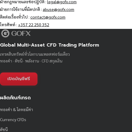
ฝ่ายกฎหมายและข้อปฏิบัติ :
legal@gofx.com
ฝ่ายการใช้งานที่ผิดปกติ :
abuse@gofx.com
ติดต่อเรื่องทั่วไป :
contact@gofx.com
โทรศัพท์ :
+357 22 250 352
Global Multi-Asset CFD Trading Platform
เทรดสินทรัพย์ทั่วโลกบนแพลตฟอร์มเดียว
ทองคำ · ดัชนี · พลังงาน · CFD สกุลเงิน
เปิดบัญชีฟรี
ผลิตภัณฑ์เทรด
ทองคำ & โลหะมีค่า
Currency CFDs
ดัชนี