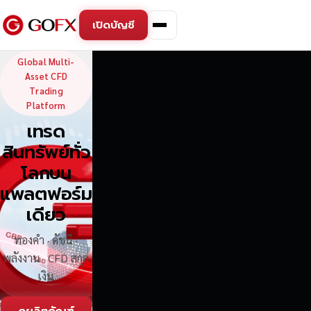
เปิดบัญชี
GoFX — Global Multi-Asse
Global Multi-
Asset CFD
Trading
Platform
เทรด
สินทรัพย์ทั่ว
โลกบน
แพลตฟอร์ม
เดียว
ทองคำ · ดัชนี ·
พลังงาน · CFD สกุล
เงิน