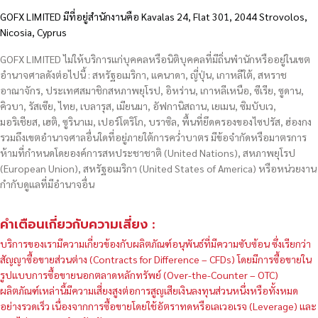
GOFX LIMITED มีที่อยู่สำนักงานคือ Kavalas 24, Flat 301, 2044 Strovolos,
Nicosia, Cyprus
GOFX LIMITED ไม่ให้บริการแก่บุคคลหรือนิติบุคคลที่มีถิ่นพำนักหรืออยู่ในเขต
อำนาจศาลดังต่อไปนี้ : สหรัฐอเมริกา, แคนาดา, ญี่ปุ่น, เกาหลีใต้, สหราช
อาณาจักร, ประเทศสมาชิกสหภาพยุโรป, อิหร่าน, เกาหลีเหนือ, ซีเรีย, ซูดาน,
คิวบา, รัสเซีย, ไทย, เบลารุส, เมียนมา, อัฟกานิสถาน, เยเมน, ซิมบับเว,
มอริเชียส, เฮติ, ซูรินาเม, เปอร์โตริโก, บราซิล, พื้นที่ยึดครองของไซปรัส, ฮ่องกง
รวมถึงเขตอำนาจศาลอื่นใดที่อยู่ภายใต้การคว่ำบาตร มีข้อจำกัดหรือมาตรการ
ห้ามที่กำหนดโดยองค์การสหประชาชาติ (United Nations), สหภาพยุโรป
(European Union), สหรัฐอเมริกา (United States of America) หรือหน่วยงาน
กำกับดูแลที่มีอำนาจอื่น
คำเตือนเกี่ยวกับความเสี่ยง :
บริการของเรามีความเกี่ยวข้องกับผลิตภัณฑ์อนุพันธ์ที่มีความซับซ้อน ซึ่งเรียกว่า
สัญญาซื้อขายส่วนต่าง (Contracts for Difference – CFDs) โดยมีการซื้อขายใน
รูปแบบการซื้อขายนอกตลาดหลักทรัพย์ (Over-the-Counter – OTC)
ผลิตภัณฑ์เหล่านี้มีความเสี่ยงสูงต่อการสูญเสียเงินลงทุนส่วนหนึ่งหรือทั้งหมด
อย่างรวดเร็ว เนื่องจากการซื้อขายโดยใช้อัตราทดหรือเลเวอเรจ (Leverage) และ