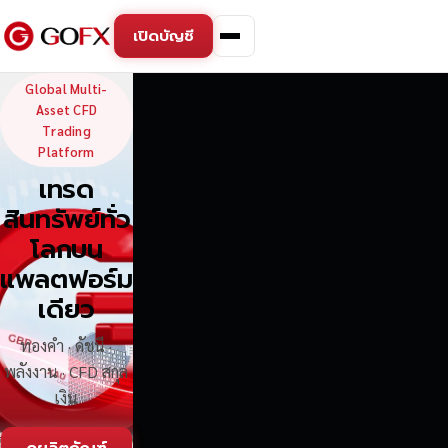
เปิดบัญชี
GoFX — Global Multi-Asse
Global Multi-
Asset CFD
Trading
Platform
เทรด
สินทรัพย์ทั่ว
โลกบน
แพลตฟอร์ม
เดียว
ทองคำ · ดัชนี ·
พลังงาน · CFD สกุล
เงิน