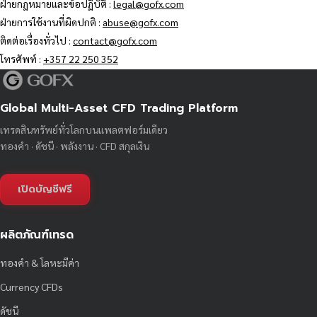
ฝ่ายกฎหมายและข้อปฏิบัติ :
legal@gofx.com
ฝ่ายการใช้งานที่ผิดปกติ :
abuse@gofx.com
ติดต่อเรื่องทั่วไป :
contact@gofx.com
โทรศัพท์ :
+357 22 250 352
Global Multi-Asset CFD Trading Platform
เทรดสินทรัพย์ทั่วโลกบนแพลตฟอร์มเดียว
ทองคำ · ดัชนี · พลังงาน · CFD สกุลเงิน
เปิดบัญชีฟรี
ผลิตภัณฑ์เทรด
ทองคำ & โลหะมีค่า
Currency CFDs
ดัชนี