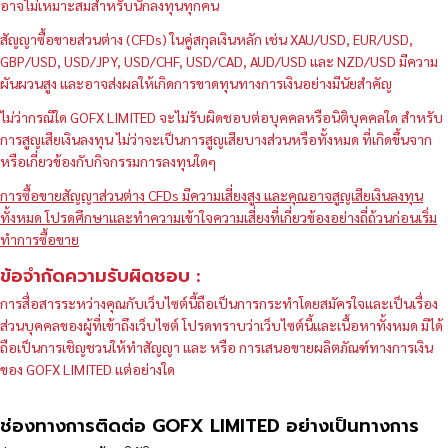
อาจไม่เหมาะสมสำหรับนักลงทุนทุกคน
สัญญาซื้อขายส่วนต่าง (CFDs) ในคู่สกุลเงินหลัก เช่น XAU/USD, EUR/USD,
GBP/USD, USD/JPY, USD/CHF, USD/CAD, AUD/USD และ NZD/USD มีความ
ผันผวนสูง และอาจส่งผลให้เกิดการขาดทุนทางการเงินอย่างมีนัยสำคัญ
ไม่ว่ากรณีใด GOFX LIMITED จะไม่รับผิดชอบต่อบุคคลหรือนิติบุคคลใด สำหรับ
การสูญเสียเงินลงทุน ไม่ว่าจะเป็นการสูญเสียบางส่วนหรือทั้งหมด ที่เกิดขึ้นจาก
หรือเกี่ยวข้องกับกิจกรรมการลงทุนใดๆ
การซื้อขายสัญญาส่วนต่าง CFDs มีความเสี่ยงสูง และคุณอาจสูญเสียเงินลงทุน
ทั้งหมด โปรดศึกษาและทำความเข้าใจความเสี่ยงที่เกี่ยวข้องอย่างถี่ถ้วนก่อนเริ่ม
ทำการซื้อขาย
ข้อจำกัดความรับผิดชอบ :
การสื่อสารระหว่างคุณกับเว็บไซต์นี้ถือเป็นการกระทำโดยสมัครใจและเป็นเรื่อง
ส่วนบุคคลของผู้ที่เข้าถึงเว็บไซต์ โปรดทราบว่าเว็บไซต์นี้และเนื้อหาทั้งหมด มิได้
ถือเป็นการเชิญชวนให้ทำสัญญา และ หรือ การเสนอขายผลิตภัณฑ์ทางการเงิน
ของ GOFX LIMITED แต่อย่างใด
ช่องทางการติดต่อ GOFX LIMITED อย่างเป็นทางการ