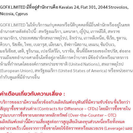
GOFX LIMITED มีที่อยู่สำนักงานคือ Kavalas 24, Flat 301, 2044 Strovolos,
Nicosia, Cyprus
GOFX LIMITED ไม่ให้บริการแก่บุคคลหรือนิติบุคคลที่มีถิ่นพำนักหรืออยู่ในเขต
อำนาจศาลดังต่อไปนี้ : สหรัฐอเมริกา, แคนาดา, ญี่ปุ่น, เกาหลีใต้, สหราช
อาณาจักร, ประเทศสมาชิกสหภาพยุโรป, อิหร่าน, เกาหลีเหนือ, ซีเรีย, ซูดาน,
คิวบา, รัสเซีย, ไทย, เบลารุส, เมียนมา, อัฟกานิสถาน, เยเมน, ซิมบับเว,
มอริเชียส, เฮติ, ซูรินาเม, เปอร์โตริโก, บราซิล, พื้นที่ยึดครองของไซปรัส, ฮ่องกง
รวมถึงเขตอำนาจศาลอื่นใดที่อยู่ภายใต้การคว่ำบาตร มีข้อจำกัดหรือมาตรการ
ห้ามที่กำหนดโดยองค์การสหประชาชาติ (United Nations), สหภาพยุโรป
(European Union), สหรัฐอเมริกา (United States of America) หรือหน่วยงาน
กำกับดูแลที่มีอำนาจอื่น
คำเตือนเกี่ยวกับความเสี่ยง :
บริการของเรามีความเกี่ยวข้องกับผลิตภัณฑ์อนุพันธ์ที่มีความซับซ้อน ซึ่งเรียกว่า
สัญญาซื้อขายส่วนต่าง (Contracts for Difference – CFDs) โดยมีการซื้อขายใน
รูปแบบการซื้อขายนอกตลาดหลักทรัพย์ (Over-the-Counter – OTC)
ผลิตภัณฑ์เหล่านี้มีความเสี่ยงสูงต่อการสูญเสียเงินลงทุนส่วนหนึ่งหรือทั้งหมด
อย่างรวดเร็ว เนื่องจากการซื้อขายโดยใช้อัตราทดหรือเลเวอเรจ (Leverage) และ