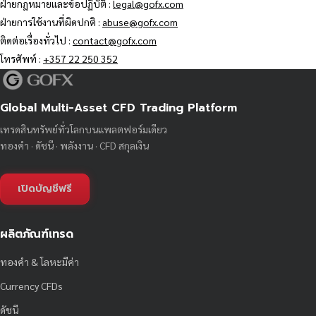
ฝ่ายกฎหมายและข้อปฏิบัติ :
legal@gofx.com
ฝ่ายการใช้งานที่ผิดปกติ :
abuse@gofx.com
ติดต่อเรื่องทั่วไป :
contact@gofx.com
โทรศัพท์ :
+357 22 250 352
Global Multi-Asset CFD Trading Platform
เทรดสินทรัพย์ทั่วโลกบนแพลตฟอร์มเดียว
ทองคำ · ดัชนี · พลังงาน · CFD สกุลเงิน
เปิดบัญชีฟรี
ผลิตภัณฑ์เทรด
ทองคำ & โลหะมีค่า
Currency CFDs
ดัชนี