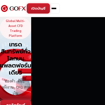
เปิดบัญชี
GoFX — Global Multi-Asse
Global Multi-
Asset CFD
Trading
Platform
เทรด
สินทรัพย์ทั่ว
โลกบน
แพลตฟอร์ม
เดียว
ทองคำ · ดัชนี ·
พลังงาน · CFD สกุล
เงิน