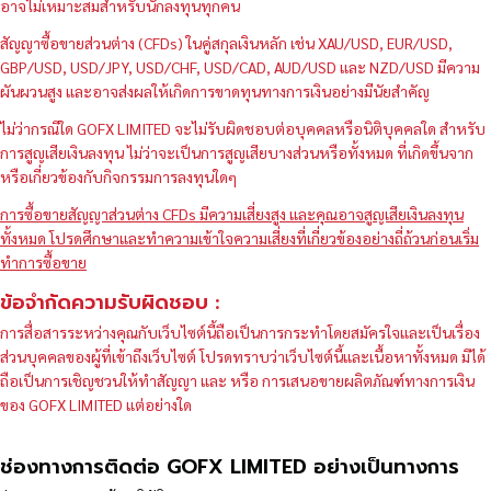
อาจไม่เหมาะสมสำหรับนักลงทุนทุกคน
สัญญาซื้อขายส่วนต่าง (CFDs) ในคู่สกุลเงินหลัก เช่น XAU/USD, EUR/USD,
GBP/USD, USD/JPY, USD/CHF, USD/CAD, AUD/USD และ NZD/USD มีความ
ผันผวนสูง และอาจส่งผลให้เกิดการขาดทุนทางการเงินอย่างมีนัยสำคัญ
ไม่ว่ากรณีใด GOFX LIMITED จะไม่รับผิดชอบต่อบุคคลหรือนิติบุคคลใด สำหรับ
การสูญเสียเงินลงทุน ไม่ว่าจะเป็นการสูญเสียบางส่วนหรือทั้งหมด ที่เกิดขึ้นจาก
หรือเกี่ยวข้องกับกิจกรรมการลงทุนใดๆ
การซื้อขายสัญญาส่วนต่าง CFDs มีความเสี่ยงสูง และคุณอาจสูญเสียเงินลงทุน
ทั้งหมด โปรดศึกษาและทำความเข้าใจความเสี่ยงที่เกี่ยวข้องอย่างถี่ถ้วนก่อนเริ่ม
ทำการซื้อขาย
ข้อจำกัดความรับผิดชอบ :
การสื่อสารระหว่างคุณกับเว็บไซต์นี้ถือเป็นการกระทำโดยสมัครใจและเป็นเรื่อง
ส่วนบุคคลของผู้ที่เข้าถึงเว็บไซต์ โปรดทราบว่าเว็บไซต์นี้และเนื้อหาทั้งหมด มิได้
ถือเป็นการเชิญชวนให้ทำสัญญา และ หรือ การเสนอขายผลิตภัณฑ์ทางการเงิน
ของ GOFX LIMITED แต่อย่างใด
ช่องทางการติดต่อ GOFX LIMITED อย่างเป็นทางการ