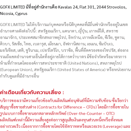
GOFX LIMITED มีที่อยู่สำนักงานคือ Kavalas 24, Flat 301, 2044 Strovolos,
Nicosia, Cyprus
GOFX LIMITED ไม่ให้บริการแก่บุคคลหรือนิติบุคคลที่มีถิ่นพำนักหรืออยู่ในเขต
อำนาจศาลดังต่อไปนี้ : สหรัฐอเมริกา, แคนาดา, ญี่ปุ่น, เกาหลีใต้, สหราช
อาณาจักร, ประเทศสมาชิกสหภาพยุโรป, อิหร่าน, เกาหลีเหนือ, ซีเรีย, ซูดาน,
คิวบา, รัสเซีย, ไทย, เบลารุส, เมียนมา, อัฟกานิสถาน, เยเมน, ซิมบับเว,
มอริเชียส, เฮติ, ซูรินาเม, เปอร์โตริโก, บราซิล, พื้นที่ยึดครองของไซปรัส, ฮ่องกง
รวมถึงเขตอำนาจศาลอื่นใดที่อยู่ภายใต้การคว่ำบาตร มีข้อจำกัดหรือมาตรการ
ห้ามที่กำหนดโดยองค์การสหประชาชาติ (United Nations), สหภาพยุโรป
(European Union), สหรัฐอเมริกา (United States of America) หรือหน่วยงาน
กำกับดูแลที่มีอำนาจอื่น
คำเตือนเกี่ยวกับความเสี่ยง :
บริการของเรามีความเกี่ยวข้องกับผลิตภัณฑ์อนุพันธ์ที่มีความซับซ้อน ซึ่งเรียกว่า
สัญญาซื้อขายส่วนต่าง (Contracts for Difference – CFDs) โดยมีการซื้อขายใน
รูปแบบการซื้อขายนอกตลาดหลักทรัพย์ (Over-the-Counter – OTC)
ผลิตภัณฑ์เหล่านี้มีความเสี่ยงสูงต่อการสูญเสียเงินลงทุนส่วนหนึ่งหรือทั้งหมด
อย่างรวดเร็ว เนื่องจากการซื้อขายโดยใช้อัตราทดหรือเลเวอเรจ (Leverage) และ