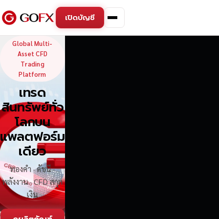
เปิดบัญชี
GoFX — Global Multi-Asse
Global Multi-
Asset CFD
Trading
Platform
เทรด
สินทรัพย์ทั่ว
โลกบน
แพลตฟอร์ม
เดียว
ทองคำ · ดัชนี ·
พลังงาน · CFD สกุล
เงิน