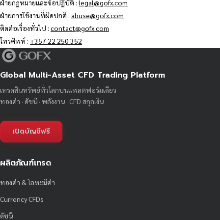
ฝ่ายกฎหมายและข้อปฏิบัติ :
legal@gofx.com
ฝ่ายการใช้งานที่ผิดปกติ :
abuse@gofx.com
ติดต่อเรื่องทั่วไป :
contact@gofx.com
โทรศัพท์ :
+357 22 250 352
Global Multi-Asset CFD Trading Platform
เทรดสินทรัพย์ทั่วโลกบนแพลตฟอร์มเดียว
ทองคำ · ดัชนี · พลังงาน · CFD สกุลเงิน
เปิดบัญชีฟรี
ผลิตภัณฑ์เทรด
ทองคำ & โลหะมีค่า
Currency CFDs
ดัชนี