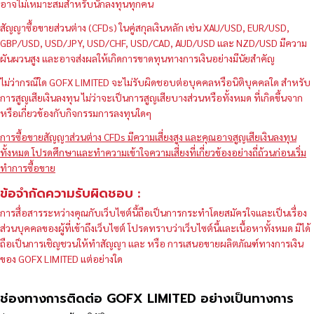
อาจไม่เหมาะสมสำหรับนักลงทุนทุกคน
สัญญาซื้อขายส่วนต่าง (CFDs) ในคู่สกุลเงินหลัก เช่น XAU/USD, EUR/USD,
GBP/USD, USD/JPY, USD/CHF, USD/CAD, AUD/USD และ NZD/USD มีความ
ผันผวนสูง และอาจส่งผลให้เกิดการขาดทุนทางการเงินอย่างมีนัยสำคัญ
ไม่ว่ากรณีใด GOFX LIMITED จะไม่รับผิดชอบต่อบุคคลหรือนิติบุคคลใด สำหรับ
การสูญเสียเงินลงทุน ไม่ว่าจะเป็นการสูญเสียบางส่วนหรือทั้งหมด ที่เกิดขึ้นจาก
หรือเกี่ยวข้องกับกิจกรรมการลงทุนใดๆ
การซื้อขายสัญญาส่วนต่าง CFDs มีความเสี่ยงสูง และคุณอาจสูญเสียเงินลงทุน
ทั้งหมด โปรดศึกษาและทำความเข้าใจความเสี่ยงที่เกี่ยวข้องอย่างถี่ถ้วนก่อนเริ่ม
ทำการซื้อขาย
ข้อจำกัดความรับผิดชอบ :
การสื่อสารระหว่างคุณกับเว็บไซต์นี้ถือเป็นการกระทำโดยสมัครใจและเป็นเรื่อง
ส่วนบุคคลของผู้ที่เข้าถึงเว็บไซต์ โปรดทราบว่าเว็บไซต์นี้และเนื้อหาทั้งหมด มิได้
ถือเป็นการเชิญชวนให้ทำสัญญา และ หรือ การเสนอขายผลิตภัณฑ์ทางการเงิน
ของ GOFX LIMITED แต่อย่างใด
ช่องทางการติดต่อ GOFX LIMITED อย่างเป็นทางการ