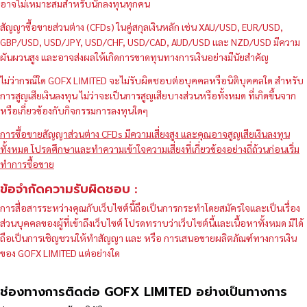
อาจไม่เหมาะสมสำหรับนักลงทุนทุกคน
สัญญาซื้อขายส่วนต่าง (CFDs) ในคู่สกุลเงินหลัก เช่น XAU/USD, EUR/USD,
GBP/USD, USD/JPY, USD/CHF, USD/CAD, AUD/USD และ NZD/USD มีความ
ผันผวนสูง และอาจส่งผลให้เกิดการขาดทุนทางการเงินอย่างมีนัยสำคัญ
ไม่ว่ากรณีใด GOFX LIMITED จะไม่รับผิดชอบต่อบุคคลหรือนิติบุคคลใด สำหรับ
การสูญเสียเงินลงทุน ไม่ว่าจะเป็นการสูญเสียบางส่วนหรือทั้งหมด ที่เกิดขึ้นจาก
หรือเกี่ยวข้องกับกิจกรรมการลงทุนใดๆ
การซื้อขายสัญญาส่วนต่าง CFDs มีความเสี่ยงสูง และคุณอาจสูญเสียเงินลงทุน
ทั้งหมด โปรดศึกษาและทำความเข้าใจความเสี่ยงที่เกี่ยวข้องอย่างถี่ถ้วนก่อนเริ่ม
ทำการซื้อขาย
ข้อจำกัดความรับผิดชอบ :
การสื่อสารระหว่างคุณกับเว็บไซต์นี้ถือเป็นการกระทำโดยสมัครใจและเป็นเรื่อง
ส่วนบุคคลของผู้ที่เข้าถึงเว็บไซต์ โปรดทราบว่าเว็บไซต์นี้และเนื้อหาทั้งหมด มิได้
ถือเป็นการเชิญชวนให้ทำสัญญา และ หรือ การเสนอขายผลิตภัณฑ์ทางการเงิน
ของ GOFX LIMITED แต่อย่างใด
ช่องทางการติดต่อ GOFX LIMITED อย่างเป็นทางการ