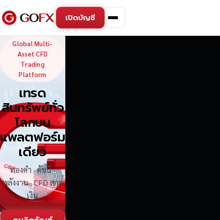
เปิดบัญชี
GoFX — Global Multi-Asse
Global Multi-
Asset CFD
Trading
Platform
เทรด
สินทรัพย์ทั่ว
โลกบน
แพลตฟอร์ม
เดียว
ทองคำ · ดัชนี ·
พลังงาน · CFD สกุล
เงิน