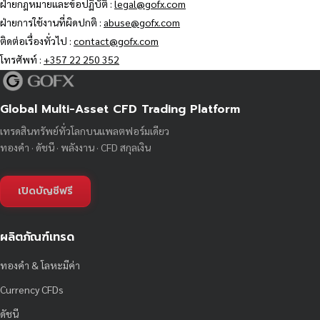
ฝ่ายกฎหมายและข้อปฏิบัติ :
legal@gofx.com
ฝ่ายการใช้งานที่ผิดปกติ :
abuse@gofx.com
ติดต่อเรื่องทั่วไป :
contact@gofx.com
โทรศัพท์ :
+357 22 250 352
Global Multi-Asset CFD Trading Platform
เทรดสินทรัพย์ทั่วโลกบนแพลตฟอร์มเดียว
ทองคำ · ดัชนี · พลังงาน · CFD สกุลเงิน
เปิดบัญชีฟรี
ผลิตภัณฑ์เทรด
ทองคำ & โลหะมีค่า
Currency CFDs
ดัชนี