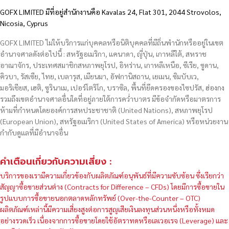
GOFX LIMITED มีที่อยู่สำนักงานคือ Kavalas 24, Flat 301, 2044 Strovolos,
Nicosia, Cyprus
GOFX LIMITED ไม่ให้บริการแก่บุคคลหรือนิติบุคคลที่มีถิ่นพำนักหรืออยู่ในเขต
อำนาจศาลดังต่อไปนี้ : สหรัฐอเมริกา, แคนาดา, ญี่ปุ่น, เกาหลีใต้, สหราช
อาณาจักร, ประเทศสมาชิกสหภาพยุโรป, อิหร่าน, เกาหลีเหนือ, ซีเรีย, ซูดาน,
คิวบา, รัสเซีย, ไทย, เบลารุส, เมียนมา, อัฟกานิสถาน, เยเมน, ซิมบับเว,
มอริเชียส, เฮติ, ซูรินาเม, เปอร์โตริโก, บราซิล, พื้นที่ยึดครองของไซปรัส, ฮ่องกง
รวมถึงเขตอำนาจศาลอื่นใดที่อยู่ภายใต้การคว่ำบาตร มีข้อจำกัดหรือมาตรการ
ห้ามที่กำหนดโดยองค์การสหประชาชาติ (United Nations), สหภาพยุโรป
(European Union), สหรัฐอเมริกา (United States of America) หรือหน่วยงาน
กำกับดูแลที่มีอำนาจอื่น
คำเตือนเกี่ยวกับความเสี่ยง :
บริการของเรามีความเกี่ยวข้องกับผลิตภัณฑ์อนุพันธ์ที่มีความซับซ้อน ซึ่งเรียกว่า
สัญญาซื้อขายส่วนต่าง (Contracts for Difference – CFDs) โดยมีการซื้อขายใน
รูปแบบการซื้อขายนอกตลาดหลักทรัพย์ (Over-the-Counter – OTC)
ผลิตภัณฑ์เหล่านี้มีความเสี่ยงสูงต่อการสูญเสียเงินลงทุนส่วนหนึ่งหรือทั้งหมด
อย่างรวดเร็ว เนื่องจากการซื้อขายโดยใช้อัตราทดหรือเลเวอเรจ (Leverage) และ