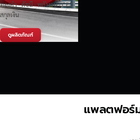
ทองคำ · ดัชนี · พลังงาน · CFD
สกุลเงิน
ดูผลิตภัณฑ์
แพลตฟอร์มซื