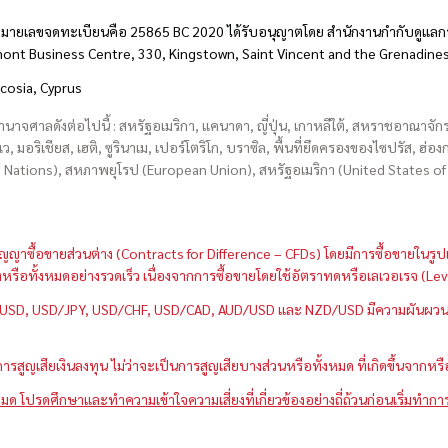
มายเลขจดทะเบียนคือ 25865 BC 2020 ได้รับอนุญาตโดย สำนักงานกำกับดูแลกา
hmont Business Centre, 330, Kingstown, Saint Vincent and the Grenadine
icosia, Cyprus
อำนาจศาลดังต่อไปนี้ : สหรัฐอเมริกา, แคนาดา, ญี่ปุ่น, เกาหลีใต้, สหราชอาณาจ
บเว, มอริเชียส, เฮติ, ซูรินาเม, เปอร์โตริโก, บราซิล, พื้นที่ยึดครองของไซปรัส, ฮ
ations), สหภาพยุโรป (European Union), สหรัฐอเมริกา (United States of A
กว่าสัญญาซื้อขายส่วนต่าง (Contracts for Difference – CFDs) โดยมีการซื้อขาย
หนึ่งหรือทั้งหมดอย่างรวดเร็ว เนื่องจากการซื้อขายโดยใช้อัตราทดหรือเลเวอเรจ
GBP/USD, USD/JPY, USD/CHF, USD/CAD, AUD/USD และ NZD/USD มีความผันผวนส
สูญเสียเงินลงทุน ไม่ว่าจะเป็นการสูญเสียบางส่วนหรือทั้งหมด ที่เกิดขึ้นจากหร
มด โปรดศึกษาและทำความเข้าใจความเสี่ยงที่เกี่ยวข้องอย่างถี่ถ้วนก่อนเริ่มทำกา