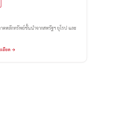
ลาดหลักทรัพย์ชั้นนำจากสหรัฐฯ ยุโรป และ
ะเอียด →