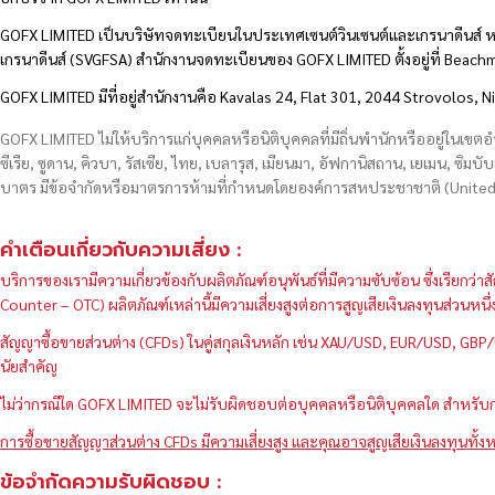
GOFX LIMITED เป็นบริษัทจดทะเบียนในประเทศเซนต์วินเซนต์และเกรนาดีนส์ ห
เกรนาดีนส์ (SVGFSA) สำนักงานจดทะเบียนของ GOFX LIMITED ตั้งอยู่ที่ Beac
GOFX LIMITED มีที่อยู่สำนักงานคือ Kavalas 24, Flat 301, 2044 Strovolos, N
GOFX LIMITED ไม่ให้บริการแก่บุคคลหรือนิติบุคคลที่มีถิ่นพำนักหรืออยู่ในเขต
ซีเรีย, ซูดาน, คิวบา, รัสเซีย, ไทย, เบลารุส, เมียนมา, อัฟกานิสถาน, เยเมน, ซิมบั
บาตร มีข้อจำกัดหรือมาตรการห้ามที่กำหนดโดยองค์การสหประชาชาติ (United N
คำเตือนเกี่ยวกับความเสี่ยง :
บริการของเรามีความเกี่ยวข้องกับผลิตภัณฑ์อนุพันธ์ที่มีความซับซ้อน ซึ่งเรีย
Counter – OTC) ผลิตภัณฑ์เหล่านี้มีความเสี่ยงสูงต่อการสูญเสียเงินลงทุนส่วน
สัญญาซื้อขายส่วนต่าง (CFDs) ในคู่สกุลเงินหลัก เช่น XAU/USD, EUR/USD, 
นัยสำคัญ
ไม่ว่ากรณีใด GOFX LIMITED จะไม่รับผิดชอบต่อบุคคลหรือนิติบุคคลใด สำหรับการ
การซื้อขายสัญญาส่วนต่าง CFDs มีความเสี่ยงสูง และคุณอาจสูญเสียเงินลงทุนทั้งห
ข้อจำกัดความรับผิดชอบ :