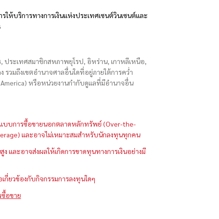
รให้บริการทางการเงินแห่งประเทศเซนต์วินเซนต์และ
s
ักร, ประเทศสมาชิกสหภาพยุโรป, อิหร่าน, เกาหลีเหนือ,
่องกง รวมถึงเขตอำนาจศาลอื่นใดที่อยู่ภายใต้การคว่ำ
merica) หรือหน่วยงานกำกับดูแลที่มีอำนาจอื่น
ในรูปแบบการซื้อขายนอกตลาดหลักทรัพย์ (Over-the-
 (Leverage) และอาจไม่เหมาะสมสำหรับนักลงทุนทุกคน
ูง และอาจส่งผลให้เกิดการขาดทุนทางการเงินอย่างมี
ือเกี่ยวข้องกับกิจกรรมการลงทุนใดๆ
รซื้อขาย