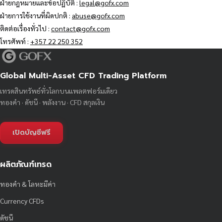
ฝ่ายกฎหมายและข้อปฏิบัติ :
legal@gofx.com
ฝ่ายการใช้งานที่ผิดปกติ :
abuse@gofx.com
ติดต่อเรื่องทั่วไป :
contact@gofx.com
โทรศัพท์ :
+357 22 250 352
Global Multi-Asset CFD Trading Platform
เทรดสินทรัพย์ทั่วโลกบนแพลตฟอร์มเดียว
ทองคำ · ดัชนี · พลังงาน · CFD สกุลเงิน
เปิดบัญชีฟรี
ผลิตภัณฑ์เทรด
ทองคำ & โลหะมีค่า
Currency CFDs
ดัชนี