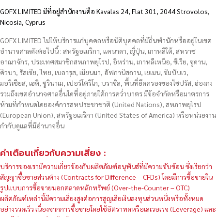
GOFX LIMITED มีที่อยู่สำนักงานคือ Kavalas 24, Flat 301, 2044 Strovolos,
Nicosia, Cyprus
GOFX LIMITED ไม่ให้บริการแก่บุคคลหรือนิติบุคคลที่มีถิ่นพำนักหรืออยู่ในเขต
อำนาจศาลดังต่อไปนี้ : สหรัฐอเมริกา, แคนาดา, ญี่ปุ่น, เกาหลีใต้, สหราช
อาณาจักร, ประเทศสมาชิกสหภาพยุโรป, อิหร่าน, เกาหลีเหนือ, ซีเรีย, ซูดาน,
คิวบา, รัสเซีย, ไทย, เบลารุส, เมียนมา, อัฟกานิสถาน, เยเมน, ซิมบับเว,
มอริเชียส, เฮติ, ซูรินาเม, เปอร์โตริโก, บราซิล, พื้นที่ยึดครองของไซปรัส, ฮ่องกง
รวมถึงเขตอำนาจศาลอื่นใดที่อยู่ภายใต้การคว่ำบาตร มีข้อจำกัดหรือมาตรการ
ห้ามที่กำหนดโดยองค์การสหประชาชาติ (United Nations), สหภาพยุโรป
(European Union), สหรัฐอเมริกา (United States of America) หรือหน่วยงาน
กำกับดูแลที่มีอำนาจอื่น
คำเตือนเกี่ยวกับความเสี่ยง :
บริการของเรามีความเกี่ยวข้องกับผลิตภัณฑ์อนุพันธ์ที่มีความซับซ้อน ซึ่งเรียกว่า
สัญญาซื้อขายส่วนต่าง (Contracts for Difference – CFDs) โดยมีการซื้อขายใน
รูปแบบการซื้อขายนอกตลาดหลักทรัพย์ (Over-the-Counter – OTC)
ผลิตภัณฑ์เหล่านี้มีความเสี่ยงสูงต่อการสูญเสียเงินลงทุนส่วนหนึ่งหรือทั้งหมด
อย่างรวดเร็ว เนื่องจากการซื้อขายโดยใช้อัตราทดหรือเลเวอเรจ (Leverage) และ