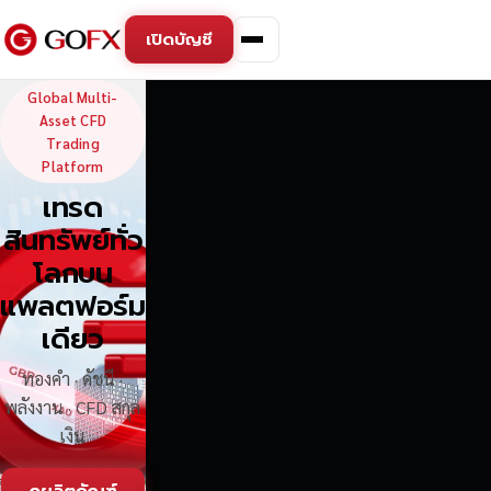
เปิดบัญชี
GoFX — Global Multi-Asse
Global Multi-
Asset CFD
Trading
Platform
เทรด
สินทรัพย์ทั่ว
โลกบน
แพลตฟอร์ม
เดียว
ทองคำ · ดัชนี ·
พลังงาน · CFD สกุล
เงิน