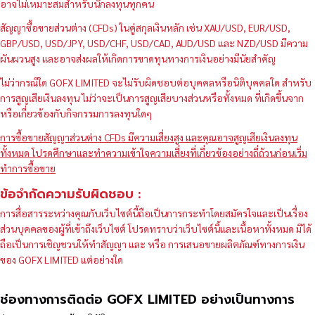
อาจไม่เหมาะสมสำหรับนักลงทุนทุกคน
สัญญาซื้อขายส่วนต่าง (CFDs) ในคู่สกุลเงินหลัก เช่น XAU/USD, EUR/USD,
GBP/USD, USD/JPY, USD/CHF, USD/CAD, AUD/USD และ NZD/USD มีความ
ผันผวนสูง และอาจส่งผลให้เกิดการขาดทุนทางการเงินอย่างมีนัยสำคัญ
ไม่ว่ากรณีใด GOFX LIMITED จะไม่รับผิดชอบต่อบุคคลหรือนิติบุคคลใด สำหรับ
การสูญเสียเงินลงทุน ไม่ว่าจะเป็นการสูญเสียบางส่วนหรือทั้งหมด ที่เกิดขึ้นจาก
หรือเกี่ยวข้องกับกิจกรรมการลงทุนใดๆ
การซื้อขายสัญญาส่วนต่าง CFDs มีความเสี่ยงสูง และคุณอาจสูญเสียเงินลงทุน
ทั้งหมด โปรดศึกษาและทำความเข้าใจความเสี่ยงที่เกี่ยวข้องอย่างถี่ถ้วนก่อนเริ่ม
ทำการซื้อขาย
ข้อจำกัดความรับผิดชอบ :
การสื่อสารระหว่างคุณกับเว็บไซต์นี้ถือเป็นการกระทำโดยสมัครใจและเป็นเรื่อง
ส่วนบุคคลของผู้ที่เข้าถึงเว็บไซต์ โปรดทราบว่าเว็บไซต์นี้และเนื้อหาทั้งหมด มิได้
ถือเป็นการเชิญชวนให้ทำสัญญา และ หรือ การเสนอขายผลิตภัณฑ์ทางการเงิน
ของ GOFX LIMITED แต่อย่างใด
ช่องทางการติดต่อ GOFX LIMITED อย่างเป็นทางการ