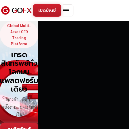
เปิดบัญชี
GoFX — Global Multi-Asse
Global Multi-
Asset CFD
Trading
Platform
เทรด
สินทรัพย์ทั่ว
โลกบน
แพลตฟอร์ม
เดียว
ทองคำ · ดัชนี ·
พลังงาน · CFD สกุล
เงิน