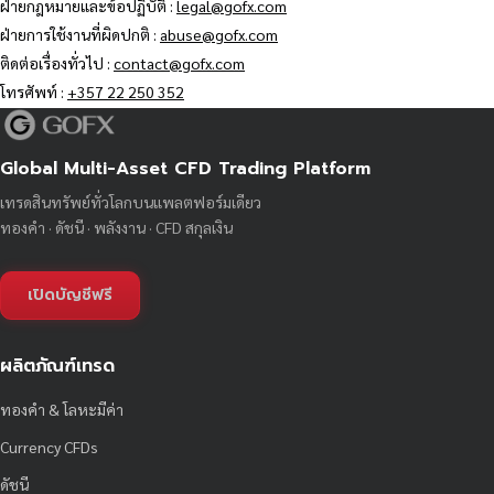
ฝ่ายกฎหมายและข้อปฏิบัติ :
legal@gofx.com
ฝ่ายการใช้งานที่ผิดปกติ :
abuse@gofx.com
ติดต่อเรื่องทั่วไป :
contact@gofx.com
โทรศัพท์ :
+357 22 250 352
Global Multi-Asset CFD Trading Platform
เทรดสินทรัพย์ทั่วโลกบนแพลตฟอร์มเดียว
ทองคำ · ดัชนี · พลังงาน · CFD สกุลเงิน
เปิดบัญชีฟรี
ผลิตภัณฑ์เทรด
ทองคำ & โลหะมีค่า
Currency CFDs
ดัชนี