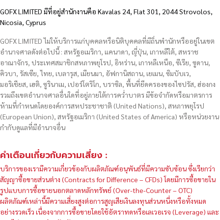
GOFX LIMITED มีที่อยู่สำนักงานคือ Kavalas 24, Flat 301, 2044 Strovolos,
Nicosia, Cyprus
GOFX LIMITED ไม่ให้บริการแก่บุคคลหรือนิติบุคคลที่มีถิ่นพำนักหรืออยู่ในเขต
อำนาจศาลดังต่อไปนี้ : สหรัฐอเมริกา, แคนาดา, ญี่ปุ่น, เกาหลีใต้, สหราช
อาณาจักร, ประเทศสมาชิกสหภาพยุโรป, อิหร่าน, เกาหลีเหนือ, ซีเรีย, ซูดาน,
คิวบา, รัสเซีย, ไทย, เบลารุส, เมียนมา, อัฟกานิสถาน, เยเมน, ซิมบับเว,
มอริเชียส, เฮติ, ซูรินาเม, เปอร์โตริโก, บราซิล, พื้นที่ยึดครองของไซปรัส, ฮ่องกง
รวมถึงเขตอำนาจศาลอื่นใดที่อยู่ภายใต้การคว่ำบาตร มีข้อจำกัดหรือมาตรการ
ห้ามที่กำหนดโดยองค์การสหประชาชาติ (United Nations), สหภาพยุโรป
(European Union), สหรัฐอเมริกา (United States of America) หรือหน่วยงาน
กำกับดูแลที่มีอำนาจอื่น
คำเตือนเกี่ยวกับความเสี่ยง :
บริการของเรามีความเกี่ยวข้องกับผลิตภัณฑ์อนุพันธ์ที่มีความซับซ้อน ซึ่งเรียกว่า
สัญญาซื้อขายส่วนต่าง (Contracts for Difference – CFDs) โดยมีการซื้อขายใน
รูปแบบการซื้อขายนอกตลาดหลักทรัพย์ (Over-the-Counter – OTC)
ผลิตภัณฑ์เหล่านี้มีความเสี่ยงสูงต่อการสูญเสียเงินลงทุนส่วนหนึ่งหรือทั้งหมด
อย่างรวดเร็ว เนื่องจากการซื้อขายโดยใช้อัตราทดหรือเลเวอเรจ (Leverage) และ