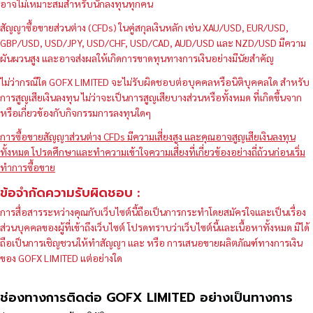
อาจไม่เหมาะสมสำหรับนักลงทุนทุกคน
สัญญาซื้อขายส่วนต่าง (CFDs) ในคู่สกุลเงินหลัก เช่น XAU/USD, EUR/USD,
GBP/USD, USD/JPY, USD/CHF, USD/CAD, AUD/USD และ NZD/USD มีความ
ผันผวนสูง และอาจส่งผลให้เกิดการขาดทุนทางการเงินอย่างมีนัยสำคัญ
ไม่ว่ากรณีใด GOFX LIMITED จะไม่รับผิดชอบต่อบุคคลหรือนิติบุคคลใด สำหรับ
การสูญเสียเงินลงทุน ไม่ว่าจะเป็นการสูญเสียบางส่วนหรือทั้งหมด ที่เกิดขึ้นจาก
หรือเกี่ยวข้องกับกิจกรรมการลงทุนใดๆ
การซื้อขายสัญญาส่วนต่าง CFDs มีความเสี่ยงสูง และคุณอาจสูญเสียเงินลงทุน
ทั้งหมด โปรดศึกษาและทำความเข้าใจความเสี่ยงที่เกี่ยวข้องอย่างถี่ถ้วนก่อนเริ่ม
ทำการซื้อขาย
ข้อจำกัดความรับผิดชอบ :
การสื่อสารระหว่างคุณกับเว็บไซต์นี้ถือเป็นการกระทำโดยสมัครใจและเป็นเรื่อง
ส่วนบุคคลของผู้ที่เข้าถึงเว็บไซต์ โปรดทราบว่าเว็บไซต์นี้และเนื้อหาทั้งหมด มิได้
ถือเป็นการเชิญชวนให้ทำสัญญา และ หรือ การเสนอขายผลิตภัณฑ์ทางการเงิน
ของ GOFX LIMITED แต่อย่างใด
ช่องทางการติดต่อ GOFX LIMITED อย่างเป็นทางการ