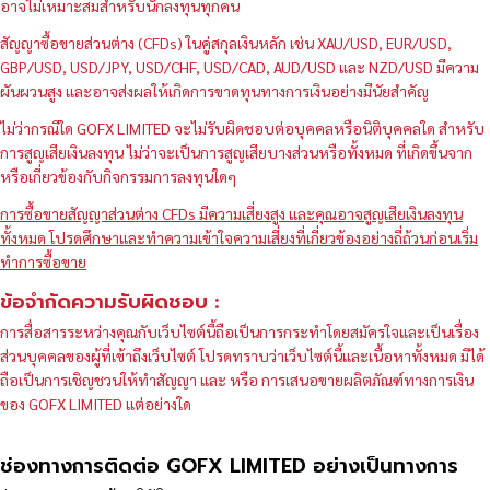
อาจไม่เหมาะสมสำหรับนักลงทุนทุกคน
สัญญาซื้อขายส่วนต่าง (CFDs) ในคู่สกุลเงินหลัก เช่น XAU/USD, EUR/USD,
GBP/USD, USD/JPY, USD/CHF, USD/CAD, AUD/USD และ NZD/USD มีความ
ผันผวนสูง และอาจส่งผลให้เกิดการขาดทุนทางการเงินอย่างมีนัยสำคัญ
ไม่ว่ากรณีใด GOFX LIMITED จะไม่รับผิดชอบต่อบุคคลหรือนิติบุคคลใด สำหรับ
การสูญเสียเงินลงทุน ไม่ว่าจะเป็นการสูญเสียบางส่วนหรือทั้งหมด ที่เกิดขึ้นจาก
หรือเกี่ยวข้องกับกิจกรรมการลงทุนใดๆ
การซื้อขายสัญญาส่วนต่าง CFDs มีความเสี่ยงสูง และคุณอาจสูญเสียเงินลงทุน
ทั้งหมด โปรดศึกษาและทำความเข้าใจความเสี่ยงที่เกี่ยวข้องอย่างถี่ถ้วนก่อนเริ่ม
ทำการซื้อขาย
ข้อจำกัดความรับผิดชอบ :
การสื่อสารระหว่างคุณกับเว็บไซต์นี้ถือเป็นการกระทำโดยสมัครใจและเป็นเรื่อง
ส่วนบุคคลของผู้ที่เข้าถึงเว็บไซต์ โปรดทราบว่าเว็บไซต์นี้และเนื้อหาทั้งหมด มิได้
ถือเป็นการเชิญชวนให้ทำสัญญา และ หรือ การเสนอขายผลิตภัณฑ์ทางการเงิน
ของ GOFX LIMITED แต่อย่างใด
ช่องทางการติดต่อ GOFX LIMITED อย่างเป็นทางการ