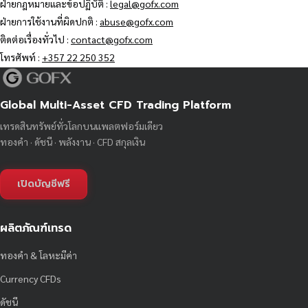
ฝ่ายกฎหมายและข้อปฏิบัติ :
legal@gofx.com
ฝ่ายการใช้งานที่ผิดปกติ :
abuse@gofx.com
ติดต่อเรื่องทั่วไป :
contact@gofx.com
โทรศัพท์ :
+357 22 250 352
Global Multi-Asset CFD Trading Platform
เทรดสินทรัพย์ทั่วโลกบนแพลตฟอร์มเดียว
ทองคำ · ดัชนี · พลังงาน · CFD สกุลเงิน
เปิดบัญชีฟรี
ผลิตภัณฑ์เทรด
ทองคำ & โลหะมีค่า
Currency CFDs
ดัชนี