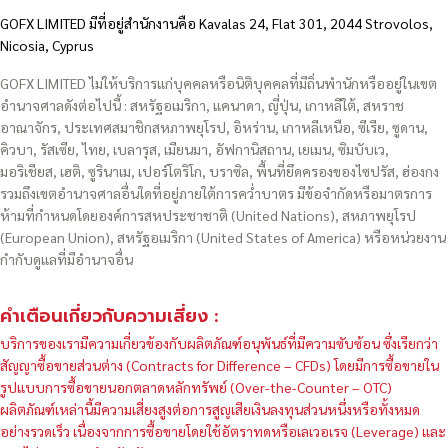
GOFX LIMITED มีที่อยู่สำนักงานคือ Kavalas 24, Flat 301, 2044 Strovolos,
Nicosia, Cyprus
GOFX LIMITED ไม่ให้บริการแก่บุคคลหรือนิติบุคคลที่มีถิ่นพำนักหรืออยู่ในเขต
อำนาจศาลดังต่อไปนี้ : สหรัฐอเมริกา, แคนาดา, ญี่ปุ่น, เกาหลีใต้, สหราช
อาณาจักร, ประเทศสมาชิกสหภาพยุโรป, อิหร่าน, เกาหลีเหนือ, ซีเรีย, ซูดาน,
คิวบา, รัสเซีย, ไทย, เบลารุส, เมียนมา, อัฟกานิสถาน, เยเมน, ซิมบับเว,
มอริเชียส, เฮติ, ซูรินาเม, เปอร์โตริโก, บราซิล, พื้นที่ยึดครองของไซปรัส, ฮ่องกง
รวมถึงเขตอำนาจศาลอื่นใดที่อยู่ภายใต้การคว่ำบาตร มีข้อจำกัดหรือมาตรการ
ห้ามที่กำหนดโดยองค์การสหประชาชาติ (United Nations), สหภาพยุโรป
(European Union), สหรัฐอเมริกา (United States of America) หรือหน่วยงาน
กำกับดูแลที่มีอำนาจอื่น
คำเตือนเกี่ยวกับความเสี่ยง :
บริการของเรามีความเกี่ยวข้องกับผลิตภัณฑ์อนุพันธ์ที่มีความซับซ้อน ซึ่งเรียกว่า
สัญญาซื้อขายส่วนต่าง (Contracts for Difference – CFDs) โดยมีการซื้อขายใน
รูปแบบการซื้อขายนอกตลาดหลักทรัพย์ (Over-the-Counter – OTC)
ผลิตภัณฑ์เหล่านี้มีความเสี่ยงสูงต่อการสูญเสียเงินลงทุนส่วนหนึ่งหรือทั้งหมด
อย่างรวดเร็ว เนื่องจากการซื้อขายโดยใช้อัตราทดหรือเลเวอเรจ (Leverage) และ