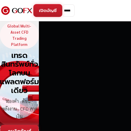
เปิดบัญชี
GoFX — Global Multi-Asse
Global Multi-
Asset CFD
Trading
Platform
เทรด
สินทรัพย์ทั่ว
โลกบน
แพลตฟอร์ม
เดียว
ทองคำ · ดัชนี ·
พลังงาน · CFD สกุล
เงิน