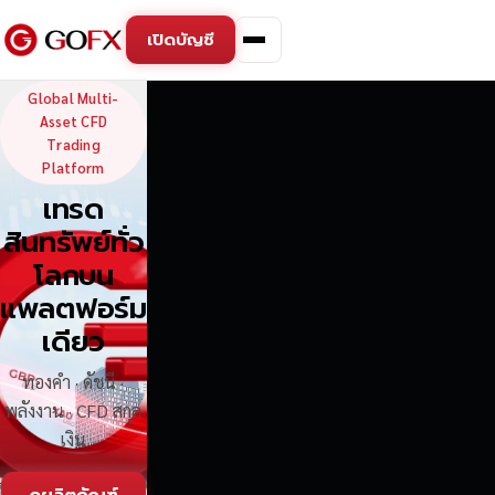
เปิดบัญชี
GoFX — Global Multi-Asse
Global Multi-
Asset CFD
Trading
Platform
เทรด
สินทรัพย์ทั่ว
โลกบน
แพลตฟอร์ม
เดียว
ทองคำ · ดัชนี ·
พลังงาน · CFD สกุล
เงิน