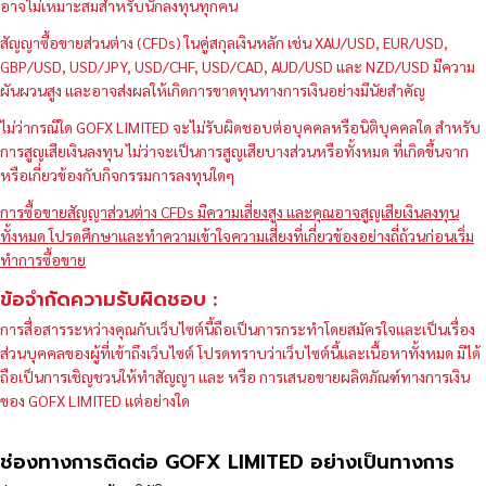
อาจไม่เหมาะสมสำหรับนักลงทุนทุกคน
สัญญาซื้อขายส่วนต่าง (CFDs) ในคู่สกุลเงินหลัก เช่น XAU/USD, EUR/USD,
GBP/USD, USD/JPY, USD/CHF, USD/CAD, AUD/USD และ NZD/USD มีความ
ผันผวนสูง และอาจส่งผลให้เกิดการขาดทุนทางการเงินอย่างมีนัยสำคัญ
ไม่ว่ากรณีใด GOFX LIMITED จะไม่รับผิดชอบต่อบุคคลหรือนิติบุคคลใด สำหรับ
การสูญเสียเงินลงทุน ไม่ว่าจะเป็นการสูญเสียบางส่วนหรือทั้งหมด ที่เกิดขึ้นจาก
หรือเกี่ยวข้องกับกิจกรรมการลงทุนใดๆ
การซื้อขายสัญญาส่วนต่าง CFDs มีความเสี่ยงสูง และคุณอาจสูญเสียเงินลงทุน
ทั้งหมด โปรดศึกษาและทำความเข้าใจความเสี่ยงที่เกี่ยวข้องอย่างถี่ถ้วนก่อนเริ่ม
ทำการซื้อขาย
ข้อจำกัดความรับผิดชอบ :
การสื่อสารระหว่างคุณกับเว็บไซต์นี้ถือเป็นการกระทำโดยสมัครใจและเป็นเรื่อง
ส่วนบุคคลของผู้ที่เข้าถึงเว็บไซต์ โปรดทราบว่าเว็บไซต์นี้และเนื้อหาทั้งหมด มิได้
ถือเป็นการเชิญชวนให้ทำสัญญา และ หรือ การเสนอขายผลิตภัณฑ์ทางการเงิน
ของ GOFX LIMITED แต่อย่างใด
ช่องทางการติดต่อ GOFX LIMITED อย่างเป็นทางการ