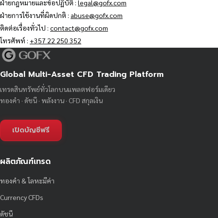
ฝ่ายกฎหมายและข้อปฏิบัติ :
legal@gofx.com
ฝ่ายการใช้งานที่ผิดปกติ :
abuse@gofx.com
ติดต่อเรื่องทั่วไป :
contact@gofx.com
โทรศัพท์ :
+357 22 250 352
Global Multi-Asset CFD Trading Platform
เทรดสินทรัพย์ทั่วโลกบนแพลตฟอร์มเดียว
ทองคำ · ดัชนี · พลังงาน · CFD สกุลเงิน
เปิดบัญชีฟรี
ผลิตภัณฑ์เทรด
ทองคำ & โลหะมีค่า
Currency CFDs
ดัชนี