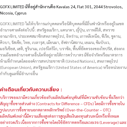
GOFX LIMITED มีที่อยู่สำนักงานคือ Kavalas 24, Flat 301, 2044 Strovolos,
Nicosia, Cyprus
GOFX LIMITED ไม่ให้บริการแก่บุคคลหรือนิติบุคคลที่มีถิ่นพำนักหรืออยู่ในเขต
อำนาจศาลดังต่อไปนี้ : สหรัฐอเมริกา, แคนาดา, ญี่ปุ่น, เกาหลีใต้, สหราช
อาณาจักร, ประเทศสมาชิกสหภาพยุโรป, อิหร่าน, เกาหลีเหนือ, ซีเรีย, ซูดาน,
คิวบา, รัสเซีย, ไทย, เบลารุส, เมียนมา, อัฟกานิสถาน, เยเมน, ซิมบับเว,
มอริเชียส, เฮติ, ซูรินาเม, เปอร์โตริโก, บราซิล, พื้นที่ยึดครองของไซปรัส, ฮ่องกง
รวมถึงเขตอำนาจศาลอื่นใดที่อยู่ภายใต้การคว่ำบาตร มีข้อจำกัดหรือมาตรการ
ห้ามที่กำหนดโดยองค์การสหประชาชาติ (United Nations), สหภาพยุโรป
(European Union), สหรัฐอเมริกา (United States of America) หรือหน่วยงาน
กำกับดูแลที่มีอำนาจอื่น
คำเตือนเกี่ยวกับความเสี่ยง :
บริการของเรามีความเกี่ยวข้องกับผลิตภัณฑ์อนุพันธ์ที่มีความซับซ้อน ซึ่งเรียกว่า
สัญญาซื้อขายส่วนต่าง (Contracts for Difference – CFDs) โดยมีการซื้อขายใน
รูปแบบการซื้อขายนอกตลาดหลักทรัพย์ (Over-the-Counter – OTC)
ผลิตภัณฑ์เหล่านี้มีความเสี่ยงสูงต่อการสูญเสียเงินลงทุนส่วนหนึ่งหรือทั้งหมด
อย่างรวดเร็ว เนื่องจากการซื้อขายโดยใช้อัตราทดหรือเลเวอเรจ (Leverage) และ