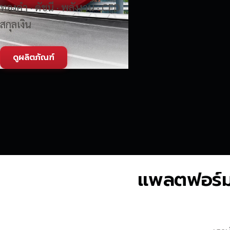
ทองคำ · ดัชนี · พลังงาน · CFD
สกุลเงิน
ดูผลิตภัณฑ์
แพลตฟอร์มซื