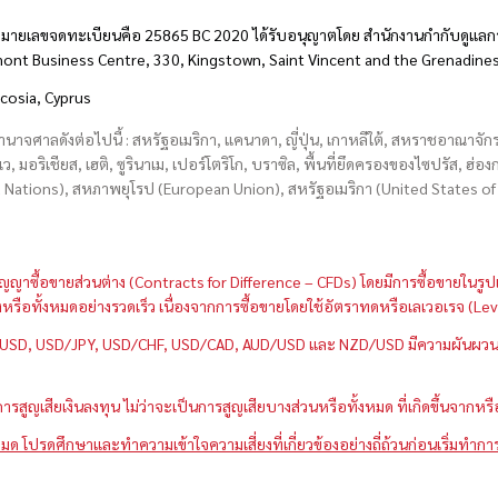
มายเลขจดทะเบียนคือ 25865 BC 2020 ได้รับอนุญาตโดย สำนักงานกำกับดูแลกา
hmont Business Centre, 330, Kingstown, Saint Vincent and the Grenadine
icosia, Cyprus
อำนาจศาลดังต่อไปนี้ : สหรัฐอเมริกา, แคนาดา, ญี่ปุ่น, เกาหลีใต้, สหราชอาณาจ
บเว, มอริเชียส, เฮติ, ซูรินาเม, เปอร์โตริโก, บราซิล, พื้นที่ยึดครองของไซปรัส, ฮ
ations), สหภาพยุโรป (European Union), สหรัฐอเมริกา (United States of A
กว่าสัญญาซื้อขายส่วนต่าง (Contracts for Difference – CFDs) โดยมีการซื้อขาย
หนึ่งหรือทั้งหมดอย่างรวดเร็ว เนื่องจากการซื้อขายโดยใช้อัตราทดหรือเลเวอเรจ
GBP/USD, USD/JPY, USD/CHF, USD/CAD, AUD/USD และ NZD/USD มีความผันผวนส
สูญเสียเงินลงทุน ไม่ว่าจะเป็นการสูญเสียบางส่วนหรือทั้งหมด ที่เกิดขึ้นจากหร
มด โปรดศึกษาและทำความเข้าใจความเสี่ยงที่เกี่ยวข้องอย่างถี่ถ้วนก่อนเริ่มทำกา