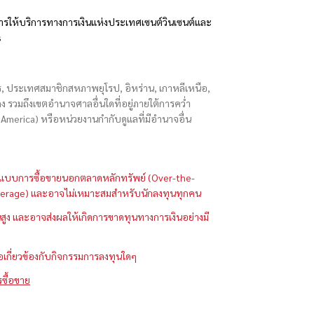
รให้บริการทางการเงินแห่งประเทศเซนต์วินเซนต์และ
s
ักร, ประเทศสมาชิกสหภาพยุโรป, อิหร่าน, เกาหลีเหนือ,
่องกง รวมถึงเขตอำนาจศาลอื่นใดที่อยู่ภายใต้การคว่ำ
merica) หรือหน่วยงานกำกับดูแลที่มีอำนาจอื่น
ในรูปแบบการซื้อขายนอกตลาดหลักทรัพย์ (Over-the-
 (Leverage) และอาจไม่เหมาะสมสำหรับนักลงทุนทุกคน
ูง และอาจส่งผลให้เกิดการขาดทุนทางการเงินอย่างมี
ือเกี่ยวข้องกับกิจกรรมการลงทุนใดๆ
รซื้อขาย