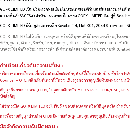
GOFX LIMITED เป็นบริษัทจดทะเบียนในประเทศเซนต์วินเซนต์และเกรนาดีนส์ ห
เกรนาดีนส์ (SVGFSA) สำนักงานจดทะเบียนของ GOFX LIMITED ตั้งอยู่ที่ Beac
GOFX LIMITED มีที่อยู่สำนักงานคือ Kavalas 24, Flat 301, 2044 Strovolos, N
GOFX LIMITED ไม่ให้บริการแก่บุคคลหรือนิติบุคคลที่มีถิ่นพำนักหรืออยู่ในเขต
ซีเรีย, ซูดาน, คิวบา, รัสเซีย, ไทย, เบลารุส, เมียนมา, อัฟกานิสถาน, เยเมน, ซิมบั
บาตร มีข้อจำกัดหรือมาตรการห้ามที่กำหนดโดยองค์การสหประชาชาติ (United N
คำเตือนเกี่ยวกับความเสี่ยง :
บริการของเรามีความเกี่ยวข้องกับผลิตภัณฑ์อนุพันธ์ที่มีความซับซ้อน ซึ่งเรีย
Counter – OTC) ผลิตภัณฑ์เหล่านี้มีความเสี่ยงสูงต่อการสูญเสียเงินลงทุนส่วน
สัญญาซื้อขายส่วนต่าง (CFDs) ในคู่สกุลเงินหลัก เช่น XAU/USD, EUR/USD, 
นัยสำคัญ
ไม่ว่ากรณีใด GOFX LIMITED จะไม่รับผิดชอบต่อบุคคลหรือนิติบุคคลใด สำหรับการ
การซื้อขายสัญญาส่วนต่าง CFDs มีความเสี่ยงสูง และคุณอาจสูญเสียเงินลงทุนทั้งห
ข้อจำกัดความรับผิดชอบ :