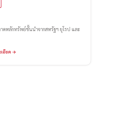
ลาดหลักทรัพย์ชั้นนำจากสหรัฐฯ ยุโรป และ
ะเอียด →