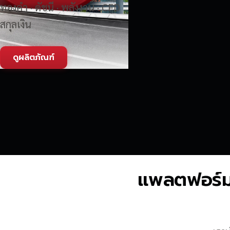
ทองคำ · ดัชนี · พลังงาน · CFD
สกุลเงิน
ดูผลิตภัณฑ์
แพลตฟอร์มซื