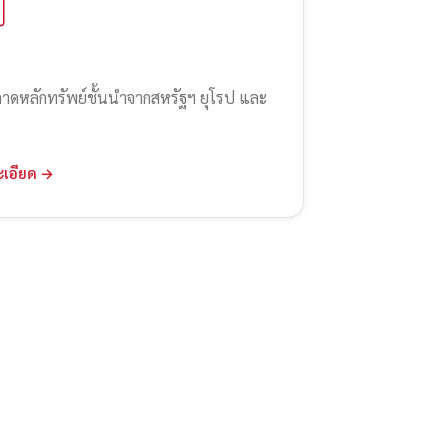
ลาดหลักทรัพย์ชั้นนำจากสหรัฐฯ ยุโรป และ
ะเอียด →