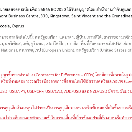
มายเลขจดทะเบียนคือ 25865 BC 2020 ได้รับอนุญาตโดย สำนักงานกำกับดูแลกา
hmont Business Centre, 330, Kingstown, Saint Vincent and the Grenadine
icosia, Cyprus
อำนาจศาลดังต่อไปนี้ : สหรัฐอเมริกา, แคนาดา, ญี่ปุ่น, เกาหลีใต้, สหราชอาณาจ
บเว, มอริเชียส, เฮติ, ซูรินาเม, เปอร์โตริโก, บราซิล, พื้นที่ยึดครองของไซปรัส, ฮ
ations), สหภาพยุโรป (European Union), สหรัฐอเมริกา (United States of A
กว่าสัญญาซื้อขายส่วนต่าง (Contracts for Difference – CFDs) โดยมีการซื้อขาย
หนึ่งหรือทั้งหมดอย่างรวดเร็ว เนื่องจากการซื้อขายโดยใช้อัตราทดหรือเลเวอเรจ
GBP/USD, USD/JPY, USD/CHF, USD/CAD, AUD/USD และ NZD/USD มีความผันผวนส
สูญเสียเงินลงทุน ไม่ว่าจะเป็นการสูญเสียบางส่วนหรือทั้งหมด ที่เกิดขึ้นจากหร
มด โปรดศึกษาและทำความเข้าใจความเสี่ยงที่เกี่ยวข้องอย่างถี่ถ้วนก่อนเริ่มทำกา