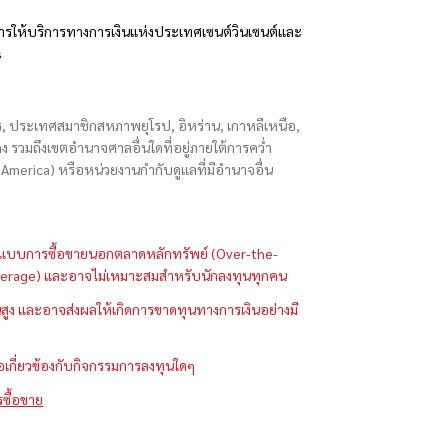
รให้บริการทางการเงินแห่งประเทศเซนต์วินเซนต์และ
s
ักร, ประเทศสมาชิกสหภาพยุโรป, อิหร่าน, เกาหลีเหนือ,
่องกง รวมถึงเขตอำนาจศาลอื่นใดที่อยู่ภายใต้การคว่ำ
merica) หรือหน่วยงานกำกับดูแลที่มีอำนาจอื่น
ในรูปแบบการซื้อขายนอกตลาดหลักทรัพย์ (Over-the-
 (Leverage) และอาจไม่เหมาะสมสำหรับนักลงทุนทุกคน
ูง และอาจส่งผลให้เกิดการขาดทุนทางการเงินอย่างมี
ือเกี่ยวข้องกับกิจกรรมการลงทุนใดๆ
รซื้อขาย