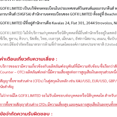
GOFX LIMITED เป็นบริษัทจดทะเบียนในประเทศเซนต์วินเซนต์และเกรนาดีนส์ ห
เกรนาดีนส์ (SVGFSA) สำนักงานจดทะเบียนของ GOFX LIMITED ตั้งอยู่ที่ Beac
GOFX LIMITED มีที่อยู่สำนักงานคือ Kavalas 24, Flat 301, 2044 Strovolos, N
GOFX LIMITED ไม่ให้บริการแก่บุคคลหรือนิติบุคคลที่มีถิ่นพำนักหรืออยู่ในเขต
ซีเรีย, ซูดาน, คิวบา, รัสเซีย, ไทย, เบลารุส, เมียนมา, อัฟกานิสถาน, เยเมน, ซิมบั
บาตร มีข้อจำกัดหรือมาตรการห้ามที่กำหนดโดยองค์การสหประชาชาติ (United N
คำเตือนเกี่ยวกับความเสี่ยง :
บริการของเรามีความเกี่ยวข้องกับผลิตภัณฑ์อนุพันธ์ที่มีความซับซ้อน ซึ่งเรีย
Counter – OTC) ผลิตภัณฑ์เหล่านี้มีความเสี่ยงสูงต่อการสูญเสียเงินลงทุนส่วน
สัญญาซื้อขายส่วนต่าง (CFDs) ในคู่สกุลเงินหลัก เช่น XAU/USD, EUR/USD, 
นัยสำคัญ
ไม่ว่ากรณีใด GOFX LIMITED จะไม่รับผิดชอบต่อบุคคลหรือนิติบุคคลใด สำหรับการ
การซื้อขายสัญญาส่วนต่าง CFDs มีความเสี่ยงสูง และคุณอาจสูญเสียเงินลงทุนทั้งห
ข้อจำกัดความรับผิดชอบ :