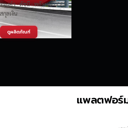
ทองคำ · ดัชนี · พลังงาน · CFD
สกุลเงิน
ดูผลิตภัณฑ์
แพลตฟอร์มซื