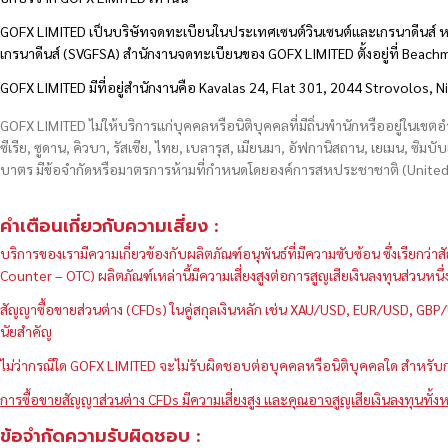
GOFX LIMITED เป็นบริษัทจดทะเบียนในประเทศเซนต์วินเซนต์และเกรนาดีนส์ ห
เกรนาดีนส์ (SVGFSA) สำนักงานจดทะเบียนของ GOFX LIMITED ตั้งอยู่ที่ Beac
GOFX LIMITED มีที่อยู่สำนักงานคือ Kavalas 24, Flat 301, 2044 Strovolos, N
GOFX LIMITED ไม่ให้บริการแก่บุคคลหรือนิติบุคคลที่มีถิ่นพำนักหรืออยู่ในเขต
ซีเรีย, ซูดาน, คิวบา, รัสเซีย, ไทย, เบลารุส, เมียนมา, อัฟกานิสถาน, เยเมน, ซิมบั
บาตร มีข้อจำกัดหรือมาตรการห้ามที่กำหนดโดยองค์การสหประชาชาติ (United N
คำเตือนเกี่ยวกับความเสี่ยง :
บริการของเรามีความเกี่ยวข้องกับผลิตภัณฑ์อนุพันธ์ที่มีความซับซ้อน ซึ่งเรีย
Counter – OTC) ผลิตภัณฑ์เหล่านี้มีความเสี่ยงสูงต่อการสูญเสียเงินลงทุนส่วน
สัญญาซื้อขายส่วนต่าง (CFDs) ในคู่สกุลเงินหลัก เช่น XAU/USD, EUR/USD, 
นัยสำคัญ
ไม่ว่ากรณีใด GOFX LIMITED จะไม่รับผิดชอบต่อบุคคลหรือนิติบุคคลใด สำหรับการ
การซื้อขายสัญญาส่วนต่าง CFDs มีความเสี่ยงสูง และคุณอาจสูญเสียเงินลงทุนทั้งห
ข้อจำกัดความรับผิดชอบ :