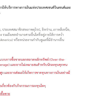
รให้บริการทางการเงินแห่งประเทศเซนต์วินเซนต์และ
s
ักร, ประเทศสมาชิกสหภาพยุโรป, อิหร่าน, เกาหลีเหนือ,
่องกง รวมถึงเขตอำนาจศาลอื่นใดที่อยู่ภายใต้การคว่ำ
merica) หรือหน่วยงานกำกับดูแลที่มีอำนาจอื่น
ในรูปแบบการซื้อขายนอกตลาดหลักทรัพย์ (Over-the-
 (Leverage) และอาจไม่เหมาะสมสำหรับนักลงทุนทุกคน
ูง และอาจส่งผลให้เกิดการขาดทุนทางการเงินอย่างมี
ือเกี่ยวข้องกับกิจกรรมการลงทุนใดๆ
รซื้อขาย