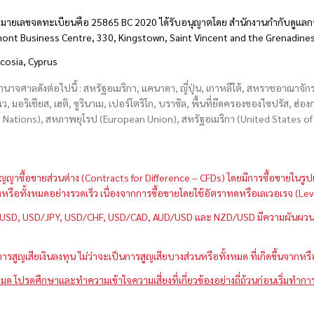
มายเลขจดทะเบียนคือ 25865 BC 2020 ได้รับอนุญาตโดย สำนักงานกำกับดูแลกา
hmont Business Centre, 330, Kingstown, Saint Vincent and the Grenadine
icosia, Cyprus
อำนาจศาลดังต่อไปนี้ : สหรัฐอเมริกา, แคนาดา, ญี่ปุ่น, เกาหลีใต้, สหราชอาณาจ
บเว, มอริเชียส, เฮติ, ซูรินาเม, เปอร์โตริโก, บราซิล, พื้นที่ยึดครองของไซปรัส, ฮ
ations), สหภาพยุโรป (European Union), สหรัฐอเมริกา (United States of A
กว่าสัญญาซื้อขายส่วนต่าง (Contracts for Difference – CFDs) โดยมีการซื้อขาย
หนึ่งหรือทั้งหมดอย่างรวดเร็ว เนื่องจากการซื้อขายโดยใช้อัตราทดหรือเลเวอเรจ
GBP/USD, USD/JPY, USD/CHF, USD/CAD, AUD/USD และ NZD/USD มีความผันผวนส
สูญเสียเงินลงทุน ไม่ว่าจะเป็นการสูญเสียบางส่วนหรือทั้งหมด ที่เกิดขึ้นจากหร
มด โปรดศึกษาและทำความเข้าใจความเสี่ยงที่เกี่ยวข้องอย่างถี่ถ้วนก่อนเริ่มทำกา