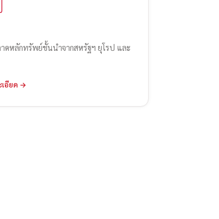
ลาดหลักทรัพย์ชั้นนำจากสหรัฐฯ ยุโรป และ
ะเอียด →