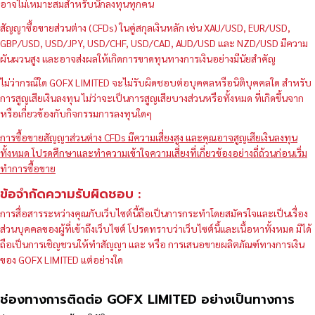
อาจไม่เหมาะสมสำหรับนักลงทุนทุกคน
สัญญาซื้อขายส่วนต่าง (CFDs) ในคู่สกุลเงินหลัก เช่น XAU/USD, EUR/USD,
GBP/USD, USD/JPY, USD/CHF, USD/CAD, AUD/USD และ NZD/USD มีความ
ผันผวนสูง และอาจส่งผลให้เกิดการขาดทุนทางการเงินอย่างมีนัยสำคัญ
ไม่ว่ากรณีใด GOFX LIMITED จะไม่รับผิดชอบต่อบุคคลหรือนิติบุคคลใด สำหรับ
การสูญเสียเงินลงทุน ไม่ว่าจะเป็นการสูญเสียบางส่วนหรือทั้งหมด ที่เกิดขึ้นจาก
หรือเกี่ยวข้องกับกิจกรรมการลงทุนใดๆ
การซื้อขายสัญญาส่วนต่าง CFDs มีความเสี่ยงสูง และคุณอาจสูญเสียเงินลงทุน
ทั้งหมด โปรดศึกษาและทำความเข้าใจความเสี่ยงที่เกี่ยวข้องอย่างถี่ถ้วนก่อนเริ่ม
ทำการซื้อขาย
ข้อจำกัดความรับผิดชอบ :
การสื่อสารระหว่างคุณกับเว็บไซต์นี้ถือเป็นการกระทำโดยสมัครใจและเป็นเรื่อง
ส่วนบุคคลของผู้ที่เข้าถึงเว็บไซต์ โปรดทราบว่าเว็บไซต์นี้และเนื้อหาทั้งหมด มิได้
ถือเป็นการเชิญชวนให้ทำสัญญา และ หรือ การเสนอขายผลิตภัณฑ์ทางการเงิน
ของ GOFX LIMITED แต่อย่างใด
ช่องทางการติดต่อ GOFX LIMITED อย่างเป็นทางการ