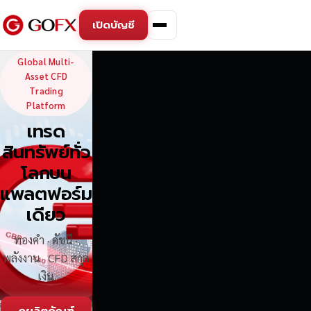
เปิดบัญชี
GoFX — Global Multi-Asse
Global Multi-
Asset CFD
Trading
Platform
เทรด
สินทรัพย์ทั่ว
โลกบน
แพลตฟอร์ม
เดียว
ทองคำ · ดัชนี ·
พลังงาน · CFD สกุล
เงิน