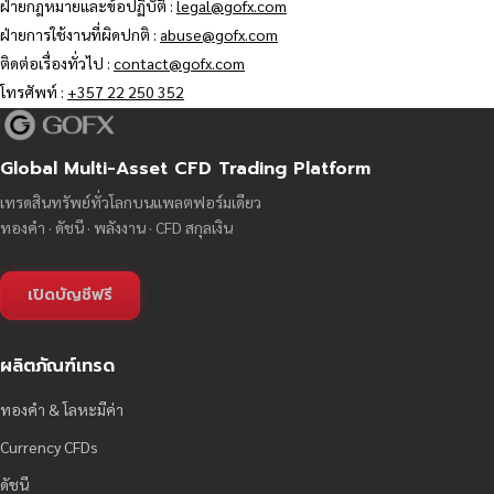
ฝ่ายกฎหมายและข้อปฏิบัติ :
legal@gofx.com
ฝ่ายการใช้งานที่ผิดปกติ :
abuse@gofx.com
ติดต่อเรื่องทั่วไป :
contact@gofx.com
โทรศัพท์ :
+357 22 250 352
Global Multi-Asset CFD Trading Platform
เทรดสินทรัพย์ทั่วโลกบนแพลตฟอร์มเดียว
ทองคำ · ดัชนี · พลังงาน · CFD สกุลเงิน
เปิดบัญชีฟรี
ผลิตภัณฑ์เทรด
ทองคำ & โลหะมีค่า
Currency CFDs
ดัชนี