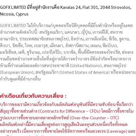
GOFX LIMITED มีที่อยู่สำนักงานคือ Kavalas 24, Flat 301, 2044 Strovolos,
Nicosia, Cyprus
GOFX LIMITED ไม่ให้บริการแก่บุคคลหรือนิติบุคคลที่มีถิ่นพำนักหรืออยู่ในเขต
อำนาจศาลดังต่อไปนี้ : สหรัฐอเมริกา, แคนาดา, ญี่ปุ่น, เกาหลีใต้, สหราช
อาณาจักร, ประเทศสมาชิกสหภาพยุโรป, อิหร่าน, เกาหลีเหนือ, ซีเรีย, ซูดาน,
คิวบา, รัสเซีย, ไทย, เบลารุส, เมียนมา, อัฟกานิสถาน, เยเมน, ซิมบับเว,
มอริเชียส, เฮติ, ซูรินาเม, เปอร์โตริโก, บราซิล, พื้นที่ยึดครองของไซปรัส, ฮ่องกง
รวมถึงเขตอำนาจศาลอื่นใดที่อยู่ภายใต้การคว่ำบาตร มีข้อจำกัดหรือมาตรการ
ห้ามที่กำหนดโดยองค์การสหประชาชาติ (United Nations), สหภาพยุโรป
(European Union), สหรัฐอเมริกา (United States of America) หรือหน่วยงาน
กำกับดูแลที่มีอำนาจอื่น
คำเตือนเกี่ยวกับความเสี่ยง :
บริการของเรามีความเกี่ยวข้องกับผลิตภัณฑ์อนุพันธ์ที่มีความซับซ้อน ซึ่งเรียกว่า
สัญญาซื้อขายส่วนต่าง (Contracts for Difference – CFDs) โดยมีการซื้อขายใน
รูปแบบการซื้อขายนอกตลาดหลักทรัพย์ (Over-the-Counter – OTC)
ผลิตภัณฑ์เหล่านี้มีความเสี่ยงสูงต่อการสูญเสียเงินลงทุนส่วนหนึ่งหรือทั้งหมด
อย่างรวดเร็ว เนื่องจากการซื้อขายโดยใช้อัตราทดหรือเลเวอเรจ (Leverage) และ