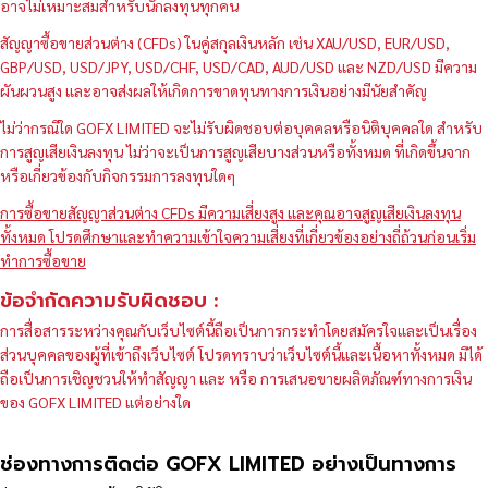
อาจไม่เหมาะสมสำหรับนักลงทุนทุกคน
สัญญาซื้อขายส่วนต่าง (CFDs) ในคู่สกุลเงินหลัก เช่น XAU/USD, EUR/USD,
GBP/USD, USD/JPY, USD/CHF, USD/CAD, AUD/USD และ NZD/USD มีความ
ผันผวนสูง และอาจส่งผลให้เกิดการขาดทุนทางการเงินอย่างมีนัยสำคัญ
ไม่ว่ากรณีใด GOFX LIMITED จะไม่รับผิดชอบต่อบุคคลหรือนิติบุคคลใด สำหรับ
การสูญเสียเงินลงทุน ไม่ว่าจะเป็นการสูญเสียบางส่วนหรือทั้งหมด ที่เกิดขึ้นจาก
หรือเกี่ยวข้องกับกิจกรรมการลงทุนใดๆ
การซื้อขายสัญญาส่วนต่าง CFDs มีความเสี่ยงสูง และคุณอาจสูญเสียเงินลงทุน
ทั้งหมด โปรดศึกษาและทำความเข้าใจความเสี่ยงที่เกี่ยวข้องอย่างถี่ถ้วนก่อนเริ่ม
ทำการซื้อขาย
ข้อจำกัดความรับผิดชอบ :
การสื่อสารระหว่างคุณกับเว็บไซต์นี้ถือเป็นการกระทำโดยสมัครใจและเป็นเรื่อง
ส่วนบุคคลของผู้ที่เข้าถึงเว็บไซต์ โปรดทราบว่าเว็บไซต์นี้และเนื้อหาทั้งหมด มิได้
ถือเป็นการเชิญชวนให้ทำสัญญา และ หรือ การเสนอขายผลิตภัณฑ์ทางการเงิน
ของ GOFX LIMITED แต่อย่างใด
ช่องทางการติดต่อ GOFX LIMITED อย่างเป็นทางการ