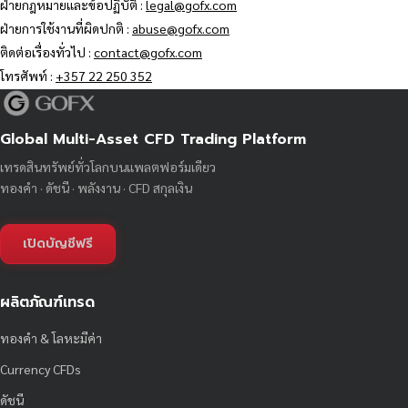
ฝ่ายกฎหมายและข้อปฏิบัติ :
legal@gofx.com
ฝ่ายการใช้งานที่ผิดปกติ :
abuse@gofx.com
ติดต่อเรื่องทั่วไป :
contact@gofx.com
โทรศัพท์ :
+357 22 250 352
Global Multi-Asset CFD Trading Platform
เทรดสินทรัพย์ทั่วโลกบนแพลตฟอร์มเดียว
ทองคำ · ดัชนี · พลังงาน · CFD สกุลเงิน
เปิดบัญชีฟรี
ผลิตภัณฑ์เทรด
ทองคำ & โลหะมีค่า
Currency CFDs
ดัชนี