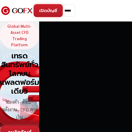
เปิดบัญชี
GoFX — Global Multi-Asse
Global Multi-
Asset CFD
Trading
Platform
เทรด
สินทรัพย์ทั่ว
โลกบน
แพลตฟอร์ม
เดียว
ทองคำ · ดัชนี ·
พลังงาน · CFD สกุล
เงิน