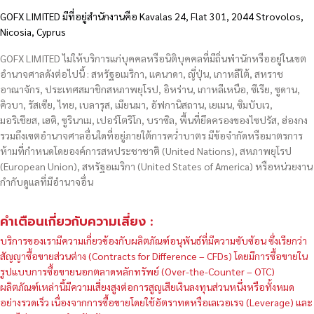
GOFX LIMITED มีที่อยู่สำนักงานคือ Kavalas 24, Flat 301, 2044 Strovolos,
Nicosia, Cyprus
GOFX LIMITED ไม่ให้บริการแก่บุคคลหรือนิติบุคคลที่มีถิ่นพำนักหรืออยู่ในเขต
อำนาจศาลดังต่อไปนี้ : สหรัฐอเมริกา, แคนาดา, ญี่ปุ่น, เกาหลีใต้, สหราช
อาณาจักร, ประเทศสมาชิกสหภาพยุโรป, อิหร่าน, เกาหลีเหนือ, ซีเรีย, ซูดาน,
คิวบา, รัสเซีย, ไทย, เบลารุส, เมียนมา, อัฟกานิสถาน, เยเมน, ซิมบับเว,
มอริเชียส, เฮติ, ซูรินาเม, เปอร์โตริโก, บราซิล, พื้นที่ยึดครองของไซปรัส, ฮ่องกง
รวมถึงเขตอำนาจศาลอื่นใดที่อยู่ภายใต้การคว่ำบาตร มีข้อจำกัดหรือมาตรการ
ห้ามที่กำหนดโดยองค์การสหประชาชาติ (United Nations), สหภาพยุโรป
(European Union), สหรัฐอเมริกา (United States of America) หรือหน่วยงาน
กำกับดูแลที่มีอำนาจอื่น
คำเตือนเกี่ยวกับความเสี่ยง :
บริการของเรามีความเกี่ยวข้องกับผลิตภัณฑ์อนุพันธ์ที่มีความซับซ้อน ซึ่งเรียกว่า
สัญญาซื้อขายส่วนต่าง (Contracts for Difference – CFDs) โดยมีการซื้อขายใน
รูปแบบการซื้อขายนอกตลาดหลักทรัพย์ (Over-the-Counter – OTC)
ผลิตภัณฑ์เหล่านี้มีความเสี่ยงสูงต่อการสูญเสียเงินลงทุนส่วนหนึ่งหรือทั้งหมด
อย่างรวดเร็ว เนื่องจากการซื้อขายโดยใช้อัตราทดหรือเลเวอเรจ (Leverage) และ