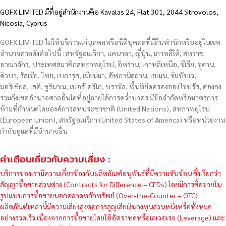
GOFX LIMITED มีที่อยู่สำนักงานคือ Kavalas 24, Flat 301, 2044 Strovolos,
Nicosia, Cyprus
GOFX LIMITED ไม่ให้บริการแก่บุคคลหรือนิติบุคคลที่มีถิ่นพำนักหรืออยู่ในเขต
อำนาจศาลดังต่อไปนี้ : สหรัฐอเมริกา, แคนาดา, ญี่ปุ่น, เกาหลีใต้, สหราช
อาณาจักร, ประเทศสมาชิกสหภาพยุโรป, อิหร่าน, เกาหลีเหนือ, ซีเรีย, ซูดาน,
คิวบา, รัสเซีย, ไทย, เบลารุส, เมียนมา, อัฟกานิสถาน, เยเมน, ซิมบับเว,
มอริเชียส, เฮติ, ซูรินาเม, เปอร์โตริโก, บราซิล, พื้นที่ยึดครองของไซปรัส, ฮ่องกง
รวมถึงเขตอำนาจศาลอื่นใดที่อยู่ภายใต้การคว่ำบาตร มีข้อจำกัดหรือมาตรการ
ห้ามที่กำหนดโดยองค์การสหประชาชาติ (United Nations), สหภาพยุโรป
(European Union), สหรัฐอเมริกา (United States of America) หรือหน่วยงาน
กำกับดูแลที่มีอำนาจอื่น
คำเตือนเกี่ยวกับความเสี่ยง :
บริการของเรามีความเกี่ยวข้องกับผลิตภัณฑ์อนุพันธ์ที่มีความซับซ้อน ซึ่งเรียกว่า
สัญญาซื้อขายส่วนต่าง (Contracts for Difference – CFDs) โดยมีการซื้อขายใน
รูปแบบการซื้อขายนอกตลาดหลักทรัพย์ (Over-the-Counter – OTC)
ผลิตภัณฑ์เหล่านี้มีความเสี่ยงสูงต่อการสูญเสียเงินลงทุนส่วนหนึ่งหรือทั้งหมด
อย่างรวดเร็ว เนื่องจากการซื้อขายโดยใช้อัตราทดหรือเลเวอเรจ (Leverage) และ