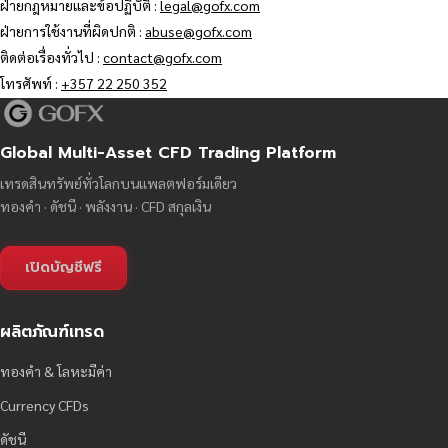
ฝ่ายกฎหมายและข้อปฏิบัติ :
legal@gofx.com
ฝ่ายการใช้งานที่ผิดปกติ :
abuse@gofx.com
ติดต่อเรื่องทั่วไป :
contact@gofx.com
โทรศัพท์ :
+357 22 250 352
Global Multi-Asset CFD Trading Platform
เทรดสินทรัพย์ทั่วโลกบนแพลตฟอร์มเดียว
ทองคำ · ดัชนี · พลังงาน · CFD สกุลเงิน
เปิดบัญชีฟรี
ผลิตภัณฑ์เทรด
ทองคำ & โลหะมีค่า
Currency CFDs
ดัชนี