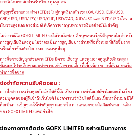
อาจไม่เหมาะสมสำหรับนักลงทุนทุกคน
สัญญาซื้อขายส่วนต่าง (CFDs) ในคู่สกุลเงินหลัก เช่น XAU/USD, EUR/USD,
GBP/USD, USD/JPY, USD/CHF, USD/CAD, AUD/USD และ NZD/USD มีความ
ผันผวนสูง และอาจส่งผลให้เกิดการขาดทุนทางการเงินอย่างมีนัยสำคัญ
ไม่ว่ากรณีใด GOFX LIMITED จะไม่รับผิดชอบต่อบุคคลหรือนิติบุคคลใด สำหรับ
การสูญเสียเงินลงทุน ไม่ว่าจะเป็นการสูญเสียบางส่วนหรือทั้งหมด ที่เกิดขึ้นจาก
หรือเกี่ยวข้องกับกิจกรรมการลงทุนใดๆ
การซื้อขายสัญญาส่วนต่าง CFDs มีความเสี่ยงสูง และคุณอาจสูญเสียเงินลงทุน
ทั้งหมด โปรดศึกษาและทำความเข้าใจความเสี่ยงที่เกี่ยวข้องอย่างถี่ถ้วนก่อนเริ่ม
ทำการซื้อขาย
ข้อจำกัดความรับผิดชอบ :
การสื่อสารระหว่างคุณกับเว็บไซต์นี้ถือเป็นการกระทำโดยสมัครใจและเป็นเรื่อง
ส่วนบุคคลของผู้ที่เข้าถึงเว็บไซต์ โปรดทราบว่าเว็บไซต์นี้และเนื้อหาทั้งหมด มิได้
ถือเป็นการเชิญชวนให้ทำสัญญา และ หรือ การเสนอขายผลิตภัณฑ์ทางการเงิน
ของ GOFX LIMITED แต่อย่างใด
ช่องทางการติดต่อ GOFX LIMITED อย่างเป็นทางการ