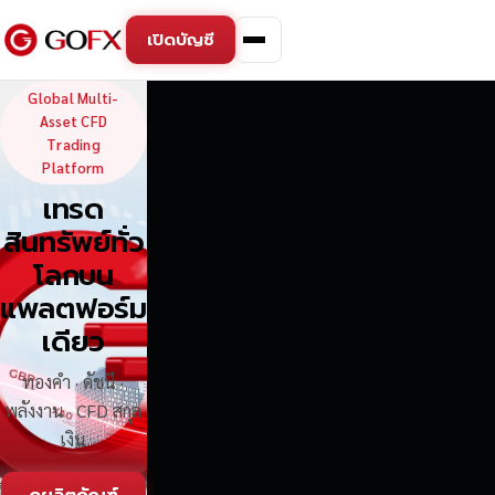
เปิดบัญชี
GoFX — Global Multi-Asse
Global Multi-
Asset CFD
Trading
Platform
เทรด
สินทรัพย์ทั่ว
โลกบน
แพลตฟอร์ม
เดียว
ทองคำ · ดัชนี ·
พลังงาน · CFD สกุล
เงิน