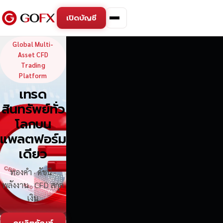
เปิดบัญชี
GoFX — Global Multi-Asse
Global Multi-
Asset CFD
Trading
Platform
เทรด
สินทรัพย์ทั่ว
โลกบน
แพลตฟอร์ม
เดียว
ทองคำ · ดัชนี ·
พลังงาน · CFD สกุล
เงิน