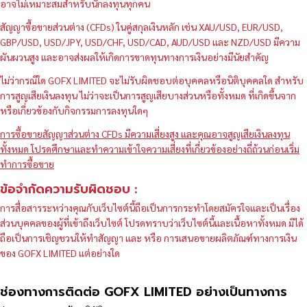
อาจไม่เหมาะสมสำหรับนักลงทุนทุกคน
สัญญาซื้อขายส่วนต่าง (CFDs) ในคู่สกุลเงินหลัก เช่น XAU/USD, EUR/USD,
GBP/USD, USD/JPY, USD/CHF, USD/CAD, AUD/USD และ NZD/USD มีความ
ผันผวนสูง และอาจส่งผลให้เกิดการขาดทุนทางการเงินอย่างมีนัยสำคัญ
ไม่ว่ากรณีใด GOFX LIMITED จะไม่รับผิดชอบต่อบุคคลหรือนิติบุคคลใด สำหรับ
การสูญเสียเงินลงทุน ไม่ว่าจะเป็นการสูญเสียบางส่วนหรือทั้งหมด ที่เกิดขึ้นจาก
หรือเกี่ยวข้องกับกิจกรรมการลงทุนใดๆ
การซื้อขายสัญญาส่วนต่าง CFDs มีความเสี่ยงสูง และคุณอาจสูญเสียเงินลงทุน
ทั้งหมด โปรดศึกษาและทำความเข้าใจความเสี่ยงที่เกี่ยวข้องอย่างถี่ถ้วนก่อนเริ่ม
ทำการซื้อขาย
ข้อจำกัดความรับผิดชอบ :
การสื่อสารระหว่างคุณกับเว็บไซต์นี้ถือเป็นการกระทำโดยสมัครใจและเป็นเรื่อง
ส่วนบุคคลของผู้ที่เข้าถึงเว็บไซต์ โปรดทราบว่าเว็บไซต์นี้และเนื้อหาทั้งหมด มิได้
ถือเป็นการเชิญชวนให้ทำสัญญา และ หรือ การเสนอขายผลิตภัณฑ์ทางการเงิน
ของ GOFX LIMITED แต่อย่างใด
ช่องทางการติดต่อ GOFX LIMITED อย่างเป็นทางการ