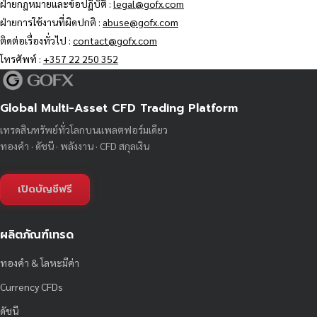
ฝ่ายกฎหมายและข้อปฏิบัติ :
legal@gofx.com
ฝ่ายการใช้งานที่ผิดปกติ :
abuse@gofx.com
ติดต่อเรื่องทั่วไป :
contact@gofx.com
โทรศัพท์ :
+357 22 250 352
Global Multi-Asset CFD Trading Platform
เทรดสินทรัพย์ทั่วโลกบนแพลตฟอร์มเดียว
ทองคำ · ดัชนี · พลังงาน · CFD สกุลเงิน
เปิดบัญชีฟรี
ผลิตภัณฑ์เทรด
ทองคำ & โลหะมีค่า
Currency CFDs
ดัชนี