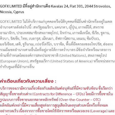
GOFX LIMITED มีที่อยู่สำนักงานคือ Kavalas 24, Flat 301, 2044 Strovolos,
Nicosia, Cyprus
GOFX LIMITED ไม่ให้บริการแก่บุคคลหรือนิติบุคคลที่มีถิ่นพำนักหรืออยู่ในเขต
อำนาจศาลดังต่อไปนี้ : สหรัฐอเมริกา, แคนาดา, ญี่ปุ่น, เกาหลีใต้, สหราช
อาณาจักร, ประเทศสมาชิกสหภาพยุโรป, อิหร่าน, เกาหลีเหนือ, ซีเรีย, ซูดาน,
คิวบา, รัสเซีย, ไทย, เบลารุส, เมียนมา, อัฟกานิสถาน, เยเมน, ซิมบับเว,
มอริเชียส, เฮติ, ซูรินาเม, เปอร์โตริโก, บราซิล, พื้นที่ยึดครองของไซปรัส, ฮ่องกง
รวมถึงเขตอำนาจศาลอื่นใดที่อยู่ภายใต้การคว่ำบาตร มีข้อจำกัดหรือมาตรการ
ห้ามที่กำหนดโดยองค์การสหประชาชาติ (United Nations), สหภาพยุโรป
(European Union), สหรัฐอเมริกา (United States of America) หรือหน่วยงาน
กำกับดูแลที่มีอำนาจอื่น
คำเตือนเกี่ยวกับความเสี่ยง :
บริการของเรามีความเกี่ยวข้องกับผลิตภัณฑ์อนุพันธ์ที่มีความซับซ้อน ซึ่งเรียกว่า
สัญญาซื้อขายส่วนต่าง (Contracts for Difference – CFDs) โดยมีการซื้อขายใน
รูปแบบการซื้อขายนอกตลาดหลักทรัพย์ (Over-the-Counter – OTC)
ผลิตภัณฑ์เหล่านี้มีความเสี่ยงสูงต่อการสูญเสียเงินลงทุนส่วนหนึ่งหรือทั้งหมด
อย่างรวดเร็ว เนื่องจากการซื้อขายโดยใช้อัตราทดหรือเลเวอเรจ (Leverage) และ