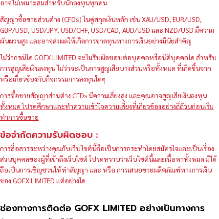
อาจไม่เหมาะสมสำหรับนักลงทุนทุกคน
สัญญาซื้อขายส่วนต่าง (CFDs) ในคู่สกุลเงินหลัก เช่น XAU/USD, EUR/USD,
GBP/USD, USD/JPY, USD/CHF, USD/CAD, AUD/USD และ NZD/USD มีความ
ผันผวนสูง และอาจส่งผลให้เกิดการขาดทุนทางการเงินอย่างมีนัยสำคัญ
ไม่ว่ากรณีใด GOFX LIMITED จะไม่รับผิดชอบต่อบุคคลหรือนิติบุคคลใด สำหรับ
การสูญเสียเงินลงทุน ไม่ว่าจะเป็นการสูญเสียบางส่วนหรือทั้งหมด ที่เกิดขึ้นจาก
หรือเกี่ยวข้องกับกิจกรรมการลงทุนใดๆ
การซื้อขายสัญญาส่วนต่าง CFDs มีความเสี่ยงสูง และคุณอาจสูญเสียเงินลงทุน
ทั้งหมด โปรดศึกษาและทำความเข้าใจความเสี่ยงที่เกี่ยวข้องอย่างถี่ถ้วนก่อนเริ่ม
ทำการซื้อขาย
ข้อจำกัดความรับผิดชอบ :
การสื่อสารระหว่างคุณกับเว็บไซต์นี้ถือเป็นการกระทำโดยสมัครใจและเป็นเรื่อง
ส่วนบุคคลของผู้ที่เข้าถึงเว็บไซต์ โปรดทราบว่าเว็บไซต์นี้และเนื้อหาทั้งหมด มิได้
ถือเป็นการเชิญชวนให้ทำสัญญา และ หรือ การเสนอขายผลิตภัณฑ์ทางการเงิน
ของ GOFX LIMITED แต่อย่างใด
ช่องทางการติดต่อ GOFX LIMITED อย่างเป็นทางการ