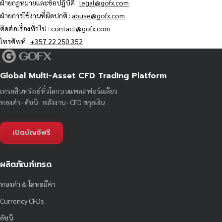
ฝ่ายกฎหมายและข้อปฏิบัติ :
legal@gofx.com
ฝ่ายการใช้งานที่ผิดปกติ :
abuse@gofx.com
ติดต่อเรื่องทั่วไป :
contact@gofx.com
โทรศัพท์ :
+357 22 250 352
Global Multi-Asset CFD Trading Platform
เทรดสินทรัพย์ทั่วโลกบนแพลตฟอร์มเดียว
ทองคำ · ดัชนี · พลังงาน · CFD สกุลเงิน
เปิดบัญชีฟรี
ผลิตภัณฑ์เทรด
ทองคำ & โลหะมีค่า
Currency CFDs
ดัชนี