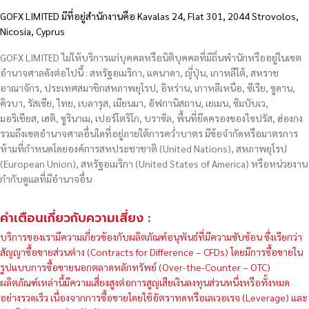
GOFX LIMITED มีที่อยู่สำนักงานคือ Kavalas 24, Flat 301, 2044 Strovolos,
Nicosia, Cyprus
GOFX LIMITED ไม่ให้บริการแก่บุคคลหรือนิติบุคคลที่มีถิ่นพำนักหรืออยู่ในเขต
อำนาจศาลดังต่อไปนี้ : สหรัฐอเมริกา, แคนาดา, ญี่ปุ่น, เกาหลีใต้, สหราช
อาณาจักร, ประเทศสมาชิกสหภาพยุโรป, อิหร่าน, เกาหลีเหนือ, ซีเรีย, ซูดาน,
คิวบา, รัสเซีย, ไทย, เบลารุส, เมียนมา, อัฟกานิสถาน, เยเมน, ซิมบับเว,
มอริเชียส, เฮติ, ซูรินาเม, เปอร์โตริโก, บราซิล, พื้นที่ยึดครองของไซปรัส, ฮ่องกง
รวมถึงเขตอำนาจศาลอื่นใดที่อยู่ภายใต้การคว่ำบาตร มีข้อจำกัดหรือมาตรการ
ห้ามที่กำหนดโดยองค์การสหประชาชาติ (United Nations), สหภาพยุโรป
(European Union), สหรัฐอเมริกา (United States of America) หรือหน่วยงาน
กำกับดูแลที่มีอำนาจอื่น
คำเตือนเกี่ยวกับความเสี่ยง :
บริการของเรามีความเกี่ยวข้องกับผลิตภัณฑ์อนุพันธ์ที่มีความซับซ้อน ซึ่งเรียกว่า
สัญญาซื้อขายส่วนต่าง (Contracts for Difference – CFDs) โดยมีการซื้อขายใน
รูปแบบการซื้อขายนอกตลาดหลักทรัพย์ (Over-the-Counter – OTC)
ผลิตภัณฑ์เหล่านี้มีความเสี่ยงสูงต่อการสูญเสียเงินลงทุนส่วนหนึ่งหรือทั้งหมด
อย่างรวดเร็ว เนื่องจากการซื้อขายโดยใช้อัตราทดหรือเลเวอเรจ (Leverage) และ