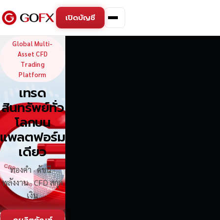
เปิดบัญชี
GoFX — Global Multi-Asse
Global Multi-
Asset CFD
Trading
Platform
เทรด
สินทรัพย์ทั่ว
โลกบน
แพลตฟอร์ม
เดียว
ทองคำ · ดัชนี ·
พลังงาน · CFD สกุล
เงิน