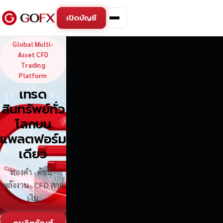
เปิดบัญชี
GoFX — Global Multi-Asse
Global Multi-
Asset CFD
Trading
Platform
เทรด
สินทรัพย์ทั่ว
โลกบน
แพลตฟอร์ม
เดียว
ทองคำ · ดัชนี ·
พลังงาน · CFD สกุล
เงิน