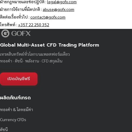
ฝ่ายกฎหมายและข้อปฏิบัติ :
legal@gofx.com
ฝ่ายการใช้งานที่ผิดปกติ :
abuse@gofx.com
ติดต่อเรื่องทั่วไป :
contact@gofx.com
โทรศัพท์ :
+357 22 250 352
Global Multi-Asset CFD Trading Platform
เทรดสินทรัพย์ทั่วโลกบนแพลตฟอร์มเดียว
ทองคำ · ดัชนี · พลังงาน · CFD สกุลเงิน
เปิดบัญชีฟรี
ผลิตภัณฑ์เทรด
ทองคำ & โลหะมีค่า
Currency CFDs
ดัชนี