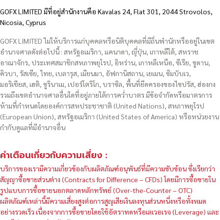
GOFX LIMITED มีที่อยู่สำนักงานคือ Kavalas 24, Flat 301, 2044 Strovolos,
Nicosia, Cyprus
GOFX LIMITED ไม่ให้บริการแก่บุคคลหรือนิติบุคคลที่มีถิ่นพำนักหรืออยู่ในเขต
อำนาจศาลดังต่อไปนี้ : สหรัฐอเมริกา, แคนาดา, ญี่ปุ่น, เกาหลีใต้, สหราช
อาณาจักร, ประเทศสมาชิกสหภาพยุโรป, อิหร่าน, เกาหลีเหนือ, ซีเรีย, ซูดาน,
คิวบา, รัสเซีย, ไทย, เบลารุส, เมียนมา, อัฟกานิสถาน, เยเมน, ซิมบับเว,
มอริเชียส, เฮติ, ซูรินาเม, เปอร์โตริโก, บราซิล, พื้นที่ยึดครองของไซปรัส, ฮ่องกง
รวมถึงเขตอำนาจศาลอื่นใดที่อยู่ภายใต้การคว่ำบาตร มีข้อจำกัดหรือมาตรการ
ห้ามที่กำหนดโดยองค์การสหประชาชาติ (United Nations), สหภาพยุโรป
(European Union), สหรัฐอเมริกา (United States of America) หรือหน่วยงาน
กำกับดูแลที่มีอำนาจอื่น
คำเตือนเกี่ยวกับความเสี่ยง :
บริการของเรามีความเกี่ยวข้องกับผลิตภัณฑ์อนุพันธ์ที่มีความซับซ้อน ซึ่งเรียกว่า
สัญญาซื้อขายส่วนต่าง (Contracts for Difference – CFDs) โดยมีการซื้อขายใน
รูปแบบการซื้อขายนอกตลาดหลักทรัพย์ (Over-the-Counter – OTC)
ผลิตภัณฑ์เหล่านี้มีความเสี่ยงสูงต่อการสูญเสียเงินลงทุนส่วนหนึ่งหรือทั้งหมด
อย่างรวดเร็ว เนื่องจากการซื้อขายโดยใช้อัตราทดหรือเลเวอเรจ (Leverage) และ