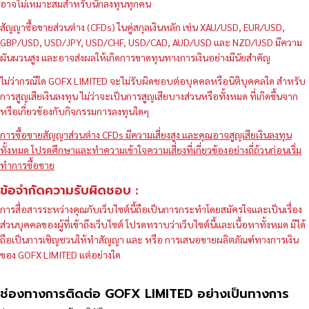
อาจไม่เหมาะสมสำหรับนักลงทุนทุกคน
สัญญาซื้อขายส่วนต่าง (CFDs) ในคู่สกุลเงินหลัก เช่น XAU/USD, EUR/USD,
GBP/USD, USD/JPY, USD/CHF, USD/CAD, AUD/USD และ NZD/USD มีความ
ผันผวนสูง และอาจส่งผลให้เกิดการขาดทุนทางการเงินอย่างมีนัยสำคัญ
ไม่ว่ากรณีใด GOFX LIMITED จะไม่รับผิดชอบต่อบุคคลหรือนิติบุคคลใด สำหรับ
การสูญเสียเงินลงทุน ไม่ว่าจะเป็นการสูญเสียบางส่วนหรือทั้งหมด ที่เกิดขึ้นจาก
หรือเกี่ยวข้องกับกิจกรรมการลงทุนใดๆ
การซื้อขายสัญญาส่วนต่าง CFDs มีความเสี่ยงสูง และคุณอาจสูญเสียเงินลงทุน
ทั้งหมด โปรดศึกษาและทำความเข้าใจความเสี่ยงที่เกี่ยวข้องอย่างถี่ถ้วนก่อนเริ่ม
ทำการซื้อขาย
ข้อจำกัดความรับผิดชอบ :
การสื่อสารระหว่างคุณกับเว็บไซต์นี้ถือเป็นการกระทำโดยสมัครใจและเป็นเรื่อง
ส่วนบุคคลของผู้ที่เข้าถึงเว็บไซต์ โปรดทราบว่าเว็บไซต์นี้และเนื้อหาทั้งหมด มิได้
ถือเป็นการเชิญชวนให้ทำสัญญา และ หรือ การเสนอขายผลิตภัณฑ์ทางการเงิน
ของ GOFX LIMITED แต่อย่างใด
ช่องทางการติดต่อ GOFX LIMITED อย่างเป็นทางการ