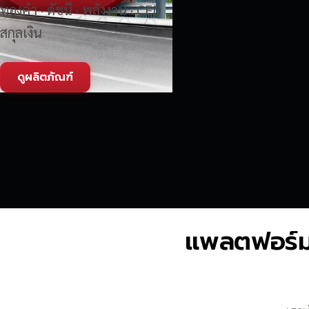
ทองคำ · ดัชนี · พลังงาน · CFD
สกุลเงิน
ดูผลิตภัณฑ์
แพลตฟอร์มซื