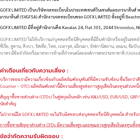
GOFX LIMITED เป็นบริษัทจดทะเบียนในประเทศเซนต์วินเซนต์และเกรนาดีนส์ ห
เกรนาดีนส์ (SVGFSA) สำนักงานจดทะเบียนของ GOFX LIMITED ตั้งอยู่ที่ Beac
GOFX LIMITED มีที่อยู่สำนักงานคือ Kavalas 24, Flat 301, 2044 Strovolos, N
GOFX LIMITED ไม่ให้บริการแก่บุคคลหรือนิติบุคคลที่มีถิ่นพำนักหรืออยู่ในเขต
ซีเรีย, ซูดาน, คิวบา, รัสเซีย, ไทย, เบลารุส, เมียนมา, อัฟกานิสถาน, เยเมน, ซิมบั
บาตร มีข้อจำกัดหรือมาตรการห้ามที่กำหนดโดยองค์การสหประชาชาติ (United N
คำเตือนเกี่ยวกับความเสี่ยง :
บริการของเรามีความเกี่ยวข้องกับผลิตภัณฑ์อนุพันธ์ที่มีความซับซ้อน ซึ่งเรีย
Counter – OTC) ผลิตภัณฑ์เหล่านี้มีความเสี่ยงสูงต่อการสูญเสียเงินลงทุนส่วน
สัญญาซื้อขายส่วนต่าง (CFDs) ในคู่สกุลเงินหลัก เช่น XAU/USD, EUR/USD, 
นัยสำคัญ
ไม่ว่ากรณีใด GOFX LIMITED จะไม่รับผิดชอบต่อบุคคลหรือนิติบุคคลใด สำหรับการ
การซื้อขายสัญญาส่วนต่าง CFDs มีความเสี่ยงสูง และคุณอาจสูญเสียเงินลงทุนทั้งห
ข้อจำกัดความรับผิดชอบ :