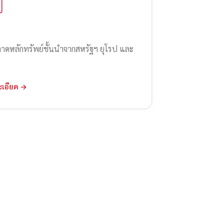
ลาดหลักทรัพย์ชั้นนำจากสหรัฐฯ ยุโรป และ
ะเอียด →