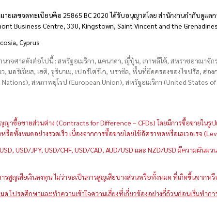
มายเลขจดทะเบียนคือ 25865 BC 2020 ได้รับอนุญาตโดย สำนักงานกำกับดูแลกา
hmont Business Centre, 330, Kingstown, Saint Vincent and the Grenadine
icosia, Cyprus
อำนาจศาลดังต่อไปนี้ : สหรัฐอเมริกา, แคนาดา, ญี่ปุ่น, เกาหลีใต้, สหราชอาณาจ
บเว, มอริเชียส, เฮติ, ซูรินาเม, เปอร์โตริโก, บราซิล, พื้นที่ยึดครองของไซปรัส, ฮ
ations), สหภาพยุโรป (European Union), สหรัฐอเมริกา (United States of A
กว่าสัญญาซื้อขายส่วนต่าง (Contracts for Difference – CFDs) โดยมีการซื้อขาย
หนึ่งหรือทั้งหมดอย่างรวดเร็ว เนื่องจากการซื้อขายโดยใช้อัตราทดหรือเลเวอเรจ
GBP/USD, USD/JPY, USD/CHF, USD/CAD, AUD/USD และ NZD/USD มีความผันผวนส
สูญเสียเงินลงทุน ไม่ว่าจะเป็นการสูญเสียบางส่วนหรือทั้งหมด ที่เกิดขึ้นจากหร
มด โปรดศึกษาและทำความเข้าใจความเสี่ยงที่เกี่ยวข้องอย่างถี่ถ้วนก่อนเริ่มทำกา