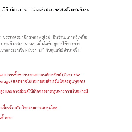
รให้บริการทางการเงินแห่งประเทศเซนต์วินเซนต์และ
s
ักร, ประเทศสมาชิกสหภาพยุโรป, อิหร่าน, เกาหลีเหนือ,
่องกง รวมถึงเขตอำนาจศาลอื่นใดที่อยู่ภายใต้การคว่ำ
merica) หรือหน่วยงานกำกับดูแลที่มีอำนาจอื่น
ในรูปแบบการซื้อขายนอกตลาดหลักทรัพย์ (Over-the-
 (Leverage) และอาจไม่เหมาะสมสำหรับนักลงทุนทุกคน
ูง และอาจส่งผลให้เกิดการขาดทุนทางการเงินอย่างมี
ือเกี่ยวข้องกับกิจกรรมการลงทุนใดๆ
รซื้อขาย