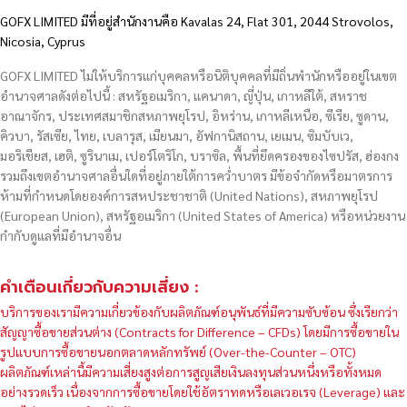
GOFX LIMITED มีที่อยู่สำนักงานคือ Kavalas 24, Flat 301, 2044 Strovolos,
Nicosia, Cyprus
GOFX LIMITED ไม่ให้บริการแก่บุคคลหรือนิติบุคคลที่มีถิ่นพำนักหรืออยู่ในเขต
อำนาจศาลดังต่อไปนี้ : สหรัฐอเมริกา, แคนาดา, ญี่ปุ่น, เกาหลีใต้, สหราช
อาณาจักร, ประเทศสมาชิกสหภาพยุโรป, อิหร่าน, เกาหลีเหนือ, ซีเรีย, ซูดาน,
คิวบา, รัสเซีย, ไทย, เบลารุส, เมียนมา, อัฟกานิสถาน, เยเมน, ซิมบับเว,
มอริเชียส, เฮติ, ซูรินาเม, เปอร์โตริโก, บราซิล, พื้นที่ยึดครองของไซปรัส, ฮ่องกง
รวมถึงเขตอำนาจศาลอื่นใดที่อยู่ภายใต้การคว่ำบาตร มีข้อจำกัดหรือมาตรการ
ห้ามที่กำหนดโดยองค์การสหประชาชาติ (United Nations), สหภาพยุโรป
(European Union), สหรัฐอเมริกา (United States of America) หรือหน่วยงาน
กำกับดูแลที่มีอำนาจอื่น
คำเตือนเกี่ยวกับความเสี่ยง :
บริการของเรามีความเกี่ยวข้องกับผลิตภัณฑ์อนุพันธ์ที่มีความซับซ้อน ซึ่งเรียกว่า
สัญญาซื้อขายส่วนต่าง (Contracts for Difference – CFDs) โดยมีการซื้อขายใน
รูปแบบการซื้อขายนอกตลาดหลักทรัพย์ (Over-the-Counter – OTC)
ผลิตภัณฑ์เหล่านี้มีความเสี่ยงสูงต่อการสูญเสียเงินลงทุนส่วนหนึ่งหรือทั้งหมด
อย่างรวดเร็ว เนื่องจากการซื้อขายโดยใช้อัตราทดหรือเลเวอเรจ (Leverage) และ