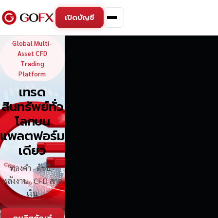
เปิดบัญชี
GoFX — Global Multi-Asse
Global Multi-
Asset CFD
Trading
Platform
เทรด
สินทรัพย์ทั่ว
โลกบน
แพลตฟอร์ม
เดียว
ทองคำ · ดัชนี ·
พลังงาน · CFD สกุล
เงิน