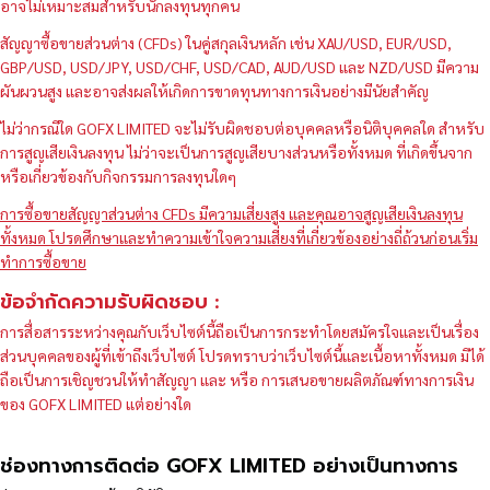
อาจไม่เหมาะสมสำหรับนักลงทุนทุกคน
สัญญาซื้อขายส่วนต่าง (CFDs) ในคู่สกุลเงินหลัก เช่น XAU/USD, EUR/USD,
GBP/USD, USD/JPY, USD/CHF, USD/CAD, AUD/USD และ NZD/USD มีความ
ผันผวนสูง และอาจส่งผลให้เกิดการขาดทุนทางการเงินอย่างมีนัยสำคัญ
ไม่ว่ากรณีใด GOFX LIMITED จะไม่รับผิดชอบต่อบุคคลหรือนิติบุคคลใด สำหรับ
การสูญเสียเงินลงทุน ไม่ว่าจะเป็นการสูญเสียบางส่วนหรือทั้งหมด ที่เกิดขึ้นจาก
หรือเกี่ยวข้องกับกิจกรรมการลงทุนใดๆ
การซื้อขายสัญญาส่วนต่าง CFDs มีความเสี่ยงสูง และคุณอาจสูญเสียเงินลงทุน
ทั้งหมด โปรดศึกษาและทำความเข้าใจความเสี่ยงที่เกี่ยวข้องอย่างถี่ถ้วนก่อนเริ่ม
ทำการซื้อขาย
ข้อจำกัดความรับผิดชอบ :
การสื่อสารระหว่างคุณกับเว็บไซต์นี้ถือเป็นการกระทำโดยสมัครใจและเป็นเรื่อง
ส่วนบุคคลของผู้ที่เข้าถึงเว็บไซต์ โปรดทราบว่าเว็บไซต์นี้และเนื้อหาทั้งหมด มิได้
ถือเป็นการเชิญชวนให้ทำสัญญา และ หรือ การเสนอขายผลิตภัณฑ์ทางการเงิน
ของ GOFX LIMITED แต่อย่างใด
ช่องทางการติดต่อ GOFX LIMITED อย่างเป็นทางการ