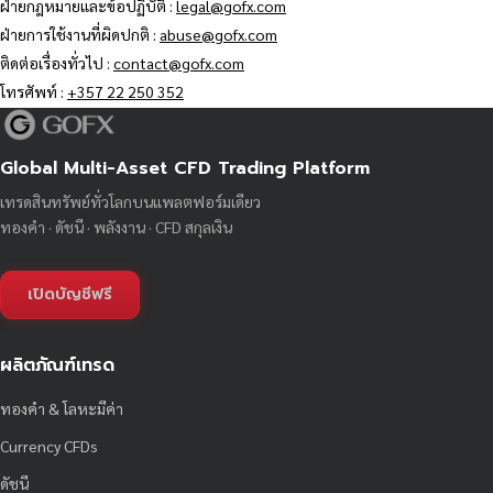
ฝ่ายกฎหมายและข้อปฏิบัติ :
legal@gofx.com
ฝ่ายการใช้งานที่ผิดปกติ :
abuse@gofx.com
ติดต่อเรื่องทั่วไป :
contact@gofx.com
โทรศัพท์ :
+357 22 250 352
Global Multi-Asset CFD Trading Platform
เทรดสินทรัพย์ทั่วโลกบนแพลตฟอร์มเดียว
ทองคำ · ดัชนี · พลังงาน · CFD สกุลเงิน
เปิดบัญชีฟรี
ผลิตภัณฑ์เทรด
ทองคำ & โลหะมีค่า
Currency CFDs
ดัชนี