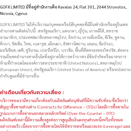
GOFX LIMITED มีที่อยู่สำนักงานคือ Kavalas 24, Flat 301, 2044 Strovolos,
Nicosia, Cyprus
GOFX LIMITED ไม่ให้บริการแก่บุคคลหรือนิติบุคคลที่มีถิ่นพำนักหรืออยู่ในเขต
อำนาจศาลดังต่อไปนี้ : สหรัฐอเมริกา, แคนาดา, ญี่ปุ่น, เกาหลีใต้, สหราช
อาณาจักร, ประเทศสมาชิกสหภาพยุโรป, อิหร่าน, เกาหลีเหนือ, ซีเรีย, ซูดาน,
คิวบา, รัสเซีย, ไทย, เบลารุส, เมียนมา, อัฟกานิสถาน, เยเมน, ซิมบับเว,
มอริเชียส, เฮติ, ซูรินาเม, เปอร์โตริโก, บราซิล, พื้นที่ยึดครองของไซปรัส, ฮ่องกง
รวมถึงเขตอำนาจศาลอื่นใดที่อยู่ภายใต้การคว่ำบาตร มีข้อจำกัดหรือมาตรการ
ห้ามที่กำหนดโดยองค์การสหประชาชาติ (United Nations), สหภาพยุโรป
(European Union), สหรัฐอเมริกา (United States of America) หรือหน่วยงาน
กำกับดูแลที่มีอำนาจอื่น
คำเตือนเกี่ยวกับความเสี่ยง :
บริการของเรามีความเกี่ยวข้องกับผลิตภัณฑ์อนุพันธ์ที่มีความซับซ้อน ซึ่งเรียกว่า
สัญญาซื้อขายส่วนต่าง (Contracts for Difference – CFDs) โดยมีการซื้อขายใน
รูปแบบการซื้อขายนอกตลาดหลักทรัพย์ (Over-the-Counter – OTC)
ผลิตภัณฑ์เหล่านี้มีความเสี่ยงสูงต่อการสูญเสียเงินลงทุนส่วนหนึ่งหรือทั้งหมด
อย่างรวดเร็ว เนื่องจากการซื้อขายโดยใช้อัตราทดหรือเลเวอเรจ (Leverage) และ