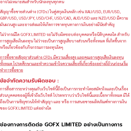
อาจไม่เหมาะสมสำหรับนักลงทุนทุกคน
สัญญาซื้อขายส่วนต่าง (CFDs) ในคู่สกุลเงินหลัก เช่น XAU/USD, EUR/USD,
GBP/USD, USD/JPY, USD/CHF, USD/CAD, AUD/USD และ NZD/USD มีความ
ผันผวนสูง และอาจส่งผลให้เกิดการขาดทุนทางการเงินอย่างมีนัยสำคัญ
ไม่ว่ากรณีใด GOFX LIMITED จะไม่รับผิดชอบต่อบุคคลหรือนิติบุคคลใด สำหรับ
การสูญเสียเงินลงทุน ไม่ว่าจะเป็นการสูญเสียบางส่วนหรือทั้งหมด ที่เกิดขึ้นจาก
หรือเกี่ยวข้องกับกิจกรรมการลงทุนใดๆ
การซื้อขายสัญญาส่วนต่าง CFDs มีความเสี่ยงสูง และคุณอาจสูญเสียเงินลงทุน
ทั้งหมด โปรดศึกษาและทำความเข้าใจความเสี่ยงที่เกี่ยวข้องอย่างถี่ถ้วนก่อนเริ่ม
ทำการซื้อขาย
ข้อจำกัดความรับผิดชอบ :
การสื่อสารระหว่างคุณกับเว็บไซต์นี้ถือเป็นการกระทำโดยสมัครใจและเป็นเรื่อง
ส่วนบุคคลของผู้ที่เข้าถึงเว็บไซต์ โปรดทราบว่าเว็บไซต์นี้และเนื้อหาทั้งหมด มิได้
ถือเป็นการเชิญชวนให้ทำสัญญา และ หรือ การเสนอขายผลิตภัณฑ์ทางการเงิน
ของ GOFX LIMITED แต่อย่างใด
ช่องทางการติดต่อ GOFX LIMITED อย่างเป็นทางการ