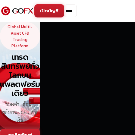
เปิดบัญชี
GoFX — Global Multi-Asse
Global Multi-
Asset CFD
Trading
Platform
เทรด
สินทรัพย์ทั่ว
โลกบน
แพลตฟอร์ม
เดียว
ทองคำ · ดัชนี ·
พลังงาน · CFD สกุล
เงิน