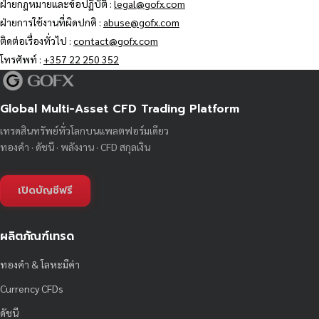
ฝ่ายกฎหมายและข้อปฏิบัติ :
legal@gofx.com
ฝ่ายการใช้งานที่ผิดปกติ :
abuse@gofx.com
ติดต่อเรื่องทั่วไป :
contact@gofx.com
โทรศัพท์ :
+357 22 250 352
Global Multi-Asset CFD Trading Platform
เทรดสินทรัพย์ทั่วโลกบนแพลตฟอร์มเดียว
ทองคำ · ดัชนี · พลังงาน · CFD สกุลเงิน
เปิดบัญชีฟรี
ผลิตภัณฑ์เทรด
ทองคำ & โลหะมีค่า
Currency CFDs
ดัชนี