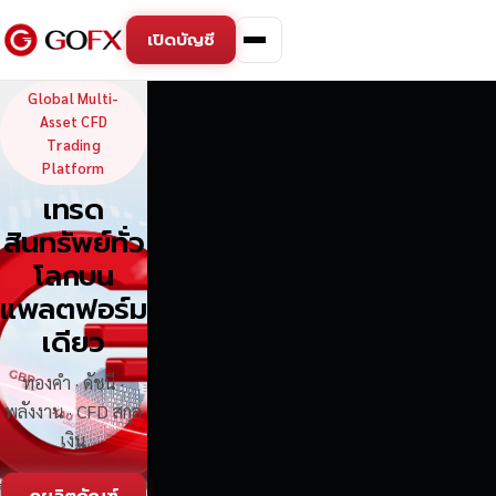
เปิดบัญชี
GoFX — Global Multi-Asse
Global Multi-
Asset CFD
Trading
Platform
เทรด
สินทรัพย์ทั่ว
โลกบน
แพลตฟอร์ม
เดียว
ทองคำ · ดัชนี ·
พลังงาน · CFD สกุล
เงิน