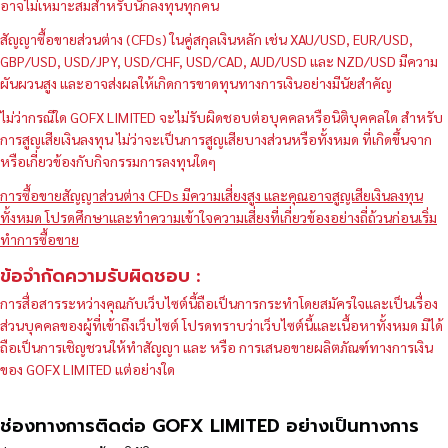
อาจไม่เหมาะสมสำหรับนักลงทุนทุกคน
สัญญาซื้อขายส่วนต่าง (CFDs) ในคู่สกุลเงินหลัก เช่น XAU/USD, EUR/USD,
GBP/USD, USD/JPY, USD/CHF, USD/CAD, AUD/USD และ NZD/USD มีความ
ผันผวนสูง และอาจส่งผลให้เกิดการขาดทุนทางการเงินอย่างมีนัยสำคัญ
ไม่ว่ากรณีใด GOFX LIMITED จะไม่รับผิดชอบต่อบุคคลหรือนิติบุคคลใด สำหรับ
การสูญเสียเงินลงทุน ไม่ว่าจะเป็นการสูญเสียบางส่วนหรือทั้งหมด ที่เกิดขึ้นจาก
หรือเกี่ยวข้องกับกิจกรรมการลงทุนใดๆ
การซื้อขายสัญญาส่วนต่าง CFDs มีความเสี่ยงสูง และคุณอาจสูญเสียเงินลงทุน
ทั้งหมด โปรดศึกษาและทำความเข้าใจความเสี่ยงที่เกี่ยวข้องอย่างถี่ถ้วนก่อนเริ่ม
ทำการซื้อขาย
ข้อจำกัดความรับผิดชอบ :
การสื่อสารระหว่างคุณกับเว็บไซต์นี้ถือเป็นการกระทำโดยสมัครใจและเป็นเรื่อง
ส่วนบุคคลของผู้ที่เข้าถึงเว็บไซต์ โปรดทราบว่าเว็บไซต์นี้และเนื้อหาทั้งหมด มิได้
ถือเป็นการเชิญชวนให้ทำสัญญา และ หรือ การเสนอขายผลิตภัณฑ์ทางการเงิน
ของ GOFX LIMITED แต่อย่างใด
ช่องทางการติดต่อ GOFX LIMITED อย่างเป็นทางการ