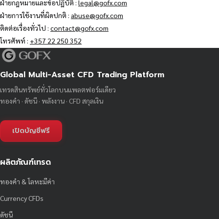
ฝ่ายกฎหมายและข้อปฏิบัติ :
legal@gofx.com
ฝ่ายการใช้งานที่ผิดปกติ :
abuse@gofx.com
ติดต่อเรื่องทั่วไป :
contact@gofx.com
โทรศัพท์ :
+357 22 250 352
Global Multi-Asset CFD Trading Platform
เทรดสินทรัพย์ทั่วโลกบนแพลตฟอร์มเดียว
ทองคำ · ดัชนี · พลังงาน · CFD สกุลเงิน
เปิดบัญชีฟรี
ผลิตภัณฑ์เทรด
ทองคำ & โลหะมีค่า
Currency CFDs
ดัชนี