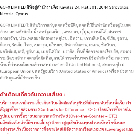
GOFX LIMITED มีที่อยู่สำนักงานคือ Kavalas 24, Flat 301, 2044 Strovolos,
Nicosia, Cyprus
GOFX LIMITED ไม่ให้บริการแก่บุคคลหรือนิติบุคคลที่มีถิ่นพำนักหรืออยู่ในเขต
อำนาจศาลดังต่อไปนี้ : สหรัฐอเมริกา, แคนาดา, ญี่ปุ่น, เกาหลีใต้, สหราช
อาณาจักร, ประเทศสมาชิกสหภาพยุโรป, อิหร่าน, เกาหลีเหนือ, ซีเรีย, ซูดาน,
คิวบา, รัสเซีย, ไทย, เบลารุส, เมียนมา, อัฟกานิสถาน, เยเมน, ซิมบับเว,
มอริเชียส, เฮติ, ซูรินาเม, เปอร์โตริโก, บราซิล, พื้นที่ยึดครองของไซปรัส, ฮ่องกง
รวมถึงเขตอำนาจศาลอื่นใดที่อยู่ภายใต้การคว่ำบาตร มีข้อจำกัดหรือมาตรการ
ห้ามที่กำหนดโดยองค์การสหประชาชาติ (United Nations), สหภาพยุโรป
(European Union), สหรัฐอเมริกา (United States of America) หรือหน่วยงาน
กำกับดูแลที่มีอำนาจอื่น
คำเตือนเกี่ยวกับความเสี่ยง :
บริการของเรามีความเกี่ยวข้องกับผลิตภัณฑ์อนุพันธ์ที่มีความซับซ้อน ซึ่งเรียกว่า
สัญญาซื้อขายส่วนต่าง (Contracts for Difference – CFDs) โดยมีการซื้อขายใน
รูปแบบการซื้อขายนอกตลาดหลักทรัพย์ (Over-the-Counter – OTC)
ผลิตภัณฑ์เหล่านี้มีความเสี่ยงสูงต่อการสูญเสียเงินลงทุนส่วนหนึ่งหรือทั้งหมด
อย่างรวดเร็ว เนื่องจากการซื้อขายโดยใช้อัตราทดหรือเลเวอเรจ (Leverage) และ