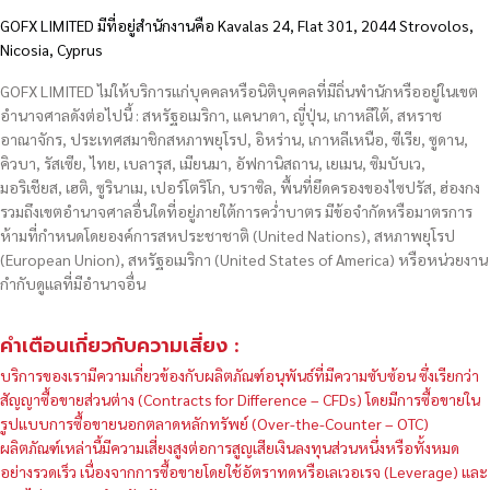
GOFX LIMITED มีที่อยู่สำนักงานคือ Kavalas 24, Flat 301, 2044 Strovolos,
Nicosia, Cyprus
GOFX LIMITED ไม่ให้บริการแก่บุคคลหรือนิติบุคคลที่มีถิ่นพำนักหรืออยู่ในเขต
อำนาจศาลดังต่อไปนี้ : สหรัฐอเมริกา, แคนาดา, ญี่ปุ่น, เกาหลีใต้, สหราช
อาณาจักร, ประเทศสมาชิกสหภาพยุโรป, อิหร่าน, เกาหลีเหนือ, ซีเรีย, ซูดาน,
คิวบา, รัสเซีย, ไทย, เบลารุส, เมียนมา, อัฟกานิสถาน, เยเมน, ซิมบับเว,
มอริเชียส, เฮติ, ซูรินาเม, เปอร์โตริโก, บราซิล, พื้นที่ยึดครองของไซปรัส, ฮ่องกง
รวมถึงเขตอำนาจศาลอื่นใดที่อยู่ภายใต้การคว่ำบาตร มีข้อจำกัดหรือมาตรการ
ห้ามที่กำหนดโดยองค์การสหประชาชาติ (United Nations), สหภาพยุโรป
(European Union), สหรัฐอเมริกา (United States of America) หรือหน่วยงาน
กำกับดูแลที่มีอำนาจอื่น
คำเตือนเกี่ยวกับความเสี่ยง :
บริการของเรามีความเกี่ยวข้องกับผลิตภัณฑ์อนุพันธ์ที่มีความซับซ้อน ซึ่งเรียกว่า
สัญญาซื้อขายส่วนต่าง (Contracts for Difference – CFDs) โดยมีการซื้อขายใน
รูปแบบการซื้อขายนอกตลาดหลักทรัพย์ (Over-the-Counter – OTC)
ผลิตภัณฑ์เหล่านี้มีความเสี่ยงสูงต่อการสูญเสียเงินลงทุนส่วนหนึ่งหรือทั้งหมด
อย่างรวดเร็ว เนื่องจากการซื้อขายโดยใช้อัตราทดหรือเลเวอเรจ (Leverage) และ