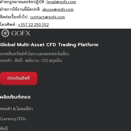
ฝ่ายกฎหมายและข้อปฏิบัติ :
legal@gofx.com
ฝ่ายการใช้งานที่ผิดปกติ :
abuse@gofx.com
ติดต่อเรื่องทั่วไป :
contact@gofx.com
โทรศัพท์ :
+357 22 250 352
Global Multi-Asset CFD Trading Platform
เทรดสินทรัพย์ทั่วโลกบนแพลตฟอร์มเดียว
ทองคำ · ดัชนี · พลังงาน · CFD สกุลเงิน
เปิดบัญชีฟรี
ผลิตภัณฑ์เทรด
ทองคำ & โลหะมีค่า
Currency CFDs
ดัชนี