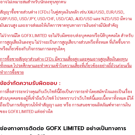
อาจไม่เหมาะสมสำหรับนักลงทุนทุกคน
สัญญาซื้อขายส่วนต่าง (CFDs) ในคู่สกุลเงินหลัก เช่น XAU/USD, EUR/USD,
GBP/USD, USD/JPY, USD/CHF, USD/CAD, AUD/USD และ NZD/USD มีความ
ผันผวนสูง และอาจส่งผลให้เกิดการขาดทุนทางการเงินอย่างมีนัยสำคัญ
ไม่ว่ากรณีใด GOFX LIMITED จะไม่รับผิดชอบต่อบุคคลหรือนิติบุคคลใด สำหรับ
การสูญเสียเงินลงทุน ไม่ว่าจะเป็นการสูญเสียบางส่วนหรือทั้งหมด ที่เกิดขึ้นจาก
หรือเกี่ยวข้องกับกิจกรรมการลงทุนใดๆ
การซื้อขายสัญญาส่วนต่าง CFDs มีความเสี่ยงสูง และคุณอาจสูญเสียเงินลงทุน
ทั้งหมด โปรดศึกษาและทำความเข้าใจความเสี่ยงที่เกี่ยวข้องอย่างถี่ถ้วนก่อนเริ่ม
ทำการซื้อขาย
ข้อจำกัดความรับผิดชอบ :
การสื่อสารระหว่างคุณกับเว็บไซต์นี้ถือเป็นการกระทำโดยสมัครใจและเป็นเรื่อง
ส่วนบุคคลของผู้ที่เข้าถึงเว็บไซต์ โปรดทราบว่าเว็บไซต์นี้และเนื้อหาทั้งหมด มิได้
ถือเป็นการเชิญชวนให้ทำสัญญา และ หรือ การเสนอขายผลิตภัณฑ์ทางการเงิน
ของ GOFX LIMITED แต่อย่างใด
ช่องทางการติดต่อ GOFX LIMITED อย่างเป็นทางการ