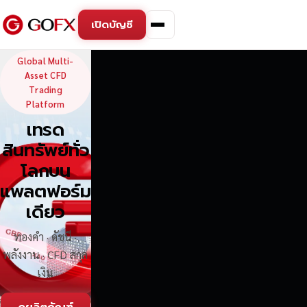
เปิดบัญชี
GoFX — Global Multi-Asse
Global Multi-
Asset CFD
Trading
Platform
เทรด
สินทรัพย์ทั่ว
โลกบน
แพลตฟอร์ม
เดียว
ทองคำ · ดัชนี ·
พลังงาน · CFD สกุล
เงิน