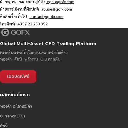
ฝ่ายกฎหมายและข้อปฏิบัติ :
legal@gofx.com
ฝ่ายการใช้งานที่ผิดปกติ :
abuse@gofx.com
ติดต่อเรื่องทั่วไป :
contact@gofx.com
โทรศัพท์ :
+357 22 250 352
Global Multi-Asset CFD Trading Platform
เทรดสินทรัพย์ทั่วโลกบนแพลตฟอร์มเดียว
ทองคำ · ดัชนี · พลังงาน · CFD สกุลเงิน
เปิดบัญชีฟรี
ผลิตภัณฑ์เทรด
ทองคำ & โลหะมีค่า
Currency CFDs
ดัชนี