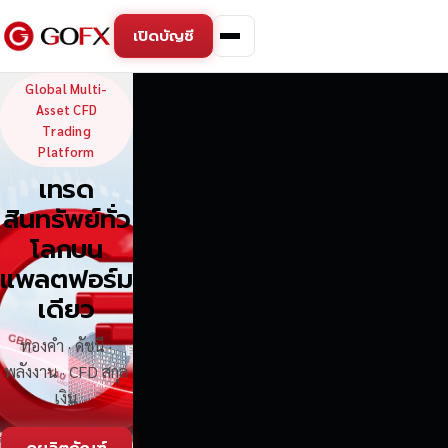
เปิดบัญชี
GoFX — Global Multi-Asse
Global Multi-
Asset CFD
Trading
Platform
เทรด
สินทรัพย์ทั่ว
โลกบน
แพลตฟอร์ม
เดียว
ทองคำ · ดัชนี ·
พลังงาน · CFD สกุล
เงิน