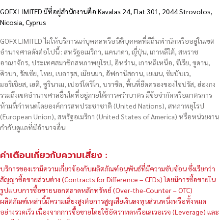
GOFX LIMITED มีที่อยู่สำนักงานคือ Kavalas 24, Flat 301, 2044 Strovolos,
Nicosia, Cyprus
GOFX LIMITED ไม่ให้บริการแก่บุคคลหรือนิติบุคคลที่มีถิ่นพำนักหรืออยู่ในเขต
อำนาจศาลดังต่อไปนี้ : สหรัฐอเมริกา, แคนาดา, ญี่ปุ่น, เกาหลีใต้, สหราช
อาณาจักร, ประเทศสมาชิกสหภาพยุโรป, อิหร่าน, เกาหลีเหนือ, ซีเรีย, ซูดาน,
คิวบา, รัสเซีย, ไทย, เบลารุส, เมียนมา, อัฟกานิสถาน, เยเมน, ซิมบับเว,
มอริเชียส, เฮติ, ซูรินาเม, เปอร์โตริโก, บราซิล, พื้นที่ยึดครองของไซปรัส, ฮ่องกง
รวมถึงเขตอำนาจศาลอื่นใดที่อยู่ภายใต้การคว่ำบาตร มีข้อจำกัดหรือมาตรการ
ห้ามที่กำหนดโดยองค์การสหประชาชาติ (United Nations), สหภาพยุโรป
(European Union), สหรัฐอเมริกา (United States of America) หรือหน่วยงาน
กำกับดูแลที่มีอำนาจอื่น
คำเตือนเกี่ยวกับความเสี่ยง :
บริการของเรามีความเกี่ยวข้องกับผลิตภัณฑ์อนุพันธ์ที่มีความซับซ้อน ซึ่งเรียกว่า
สัญญาซื้อขายส่วนต่าง (Contracts for Difference – CFDs) โดยมีการซื้อขายใน
รูปแบบการซื้อขายนอกตลาดหลักทรัพย์ (Over-the-Counter – OTC)
ผลิตภัณฑ์เหล่านี้มีความเสี่ยงสูงต่อการสูญเสียเงินลงทุนส่วนหนึ่งหรือทั้งหมด
อย่างรวดเร็ว เนื่องจากการซื้อขายโดยใช้อัตราทดหรือเลเวอเรจ (Leverage) และ