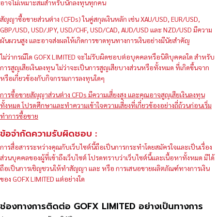
อาจไม่เหมาะสมสำหรับนักลงทุนทุกคน
สัญญาซื้อขายส่วนต่าง (CFDs) ในคู่สกุลเงินหลัก เช่น XAU/USD, EUR/USD,
GBP/USD, USD/JPY, USD/CHF, USD/CAD, AUD/USD และ NZD/USD มีความ
ผันผวนสูง และอาจส่งผลให้เกิดการขาดทุนทางการเงินอย่างมีนัยสำคัญ
ไม่ว่ากรณีใด GOFX LIMITED จะไม่รับผิดชอบต่อบุคคลหรือนิติบุคคลใด สำหรับ
การสูญเสียเงินลงทุน ไม่ว่าจะเป็นการสูญเสียบางส่วนหรือทั้งหมด ที่เกิดขึ้นจาก
หรือเกี่ยวข้องกับกิจกรรมการลงทุนใดๆ
การซื้อขายสัญญาส่วนต่าง CFDs มีความเสี่ยงสูง และคุณอาจสูญเสียเงินลงทุน
ทั้งหมด โปรดศึกษาและทำความเข้าใจความเสี่ยงที่เกี่ยวข้องอย่างถี่ถ้วนก่อนเริ่ม
ทำการซื้อขาย
ข้อจำกัดความรับผิดชอบ :
การสื่อสารระหว่างคุณกับเว็บไซต์นี้ถือเป็นการกระทำโดยสมัครใจและเป็นเรื่อง
ส่วนบุคคลของผู้ที่เข้าถึงเว็บไซต์ โปรดทราบว่าเว็บไซต์นี้และเนื้อหาทั้งหมด มิได้
ถือเป็นการเชิญชวนให้ทำสัญญา และ หรือ การเสนอขายผลิตภัณฑ์ทางการเงิน
ของ GOFX LIMITED แต่อย่างใด
ช่องทางการติดต่อ GOFX LIMITED อย่างเป็นทางการ