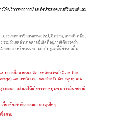
รให้บริการทางการเงินแห่งประเทศเซนต์วินเซนต์และ
s
ักร, ประเทศสมาชิกสหภาพยุโรป, อิหร่าน, เกาหลีเหนือ,
่องกง รวมถึงเขตอำนาจศาลอื่นใดที่อยู่ภายใต้การคว่ำ
merica) หรือหน่วยงานกำกับดูแลที่มีอำนาจอื่น
ในรูปแบบการซื้อขายนอกตลาดหลักทรัพย์ (Over-the-
 (Leverage) และอาจไม่เหมาะสมสำหรับนักลงทุนทุกคน
ูง และอาจส่งผลให้เกิดการขาดทุนทางการเงินอย่างมี
ือเกี่ยวข้องกับกิจกรรมการลงทุนใดๆ
รซื้อขาย