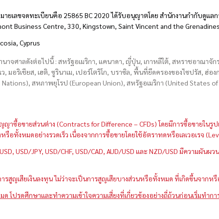
มายเลขจดทะเบียนคือ 25865 BC 2020 ได้รับอนุญาตโดย สำนักงานกำกับดูแลกา
hmont Business Centre, 330, Kingstown, Saint Vincent and the Grenadine
icosia, Cyprus
อำนาจศาลดังต่อไปนี้ : สหรัฐอเมริกา, แคนาดา, ญี่ปุ่น, เกาหลีใต้, สหราชอาณาจ
บเว, มอริเชียส, เฮติ, ซูรินาเม, เปอร์โตริโก, บราซิล, พื้นที่ยึดครองของไซปรัส, ฮ
ations), สหภาพยุโรป (European Union), สหรัฐอเมริกา (United States of A
กว่าสัญญาซื้อขายส่วนต่าง (Contracts for Difference – CFDs) โดยมีการซื้อขาย
หนึ่งหรือทั้งหมดอย่างรวดเร็ว เนื่องจากการซื้อขายโดยใช้อัตราทดหรือเลเวอเรจ
GBP/USD, USD/JPY, USD/CHF, USD/CAD, AUD/USD และ NZD/USD มีความผันผวนส
สูญเสียเงินลงทุน ไม่ว่าจะเป็นการสูญเสียบางส่วนหรือทั้งหมด ที่เกิดขึ้นจากหร
มด โปรดศึกษาและทำความเข้าใจความเสี่ยงที่เกี่ยวข้องอย่างถี่ถ้วนก่อนเริ่มทำกา