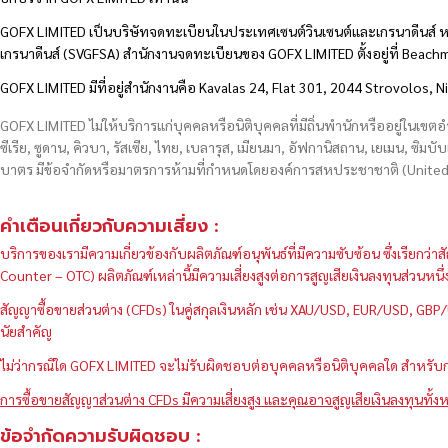
GOFX LIMITED เป็นบริษัทจดทะเบียนในประเทศเซนต์วินเซนต์และเกรนาดีนส์ ห
เกรนาดีนส์ (SVGFSA) สำนักงานจดทะเบียนของ GOFX LIMITED ตั้งอยู่ที่ Beac
GOFX LIMITED มีที่อยู่สำนักงานคือ Kavalas 24, Flat 301, 2044 Strovolos, N
GOFX LIMITED ไม่ให้บริการแก่บุคคลหรือนิติบุคคลที่มีถิ่นพำนักหรืออยู่ในเขต
ซีเรีย, ซูดาน, คิวบา, รัสเซีย, ไทย, เบลารุส, เมียนมา, อัฟกานิสถาน, เยเมน, ซิมบั
บาตร มีข้อจำกัดหรือมาตรการห้ามที่กำหนดโดยองค์การสหประชาชาติ (United N
คำเตือนเกี่ยวกับความเสี่ยง :
บริการของเรามีความเกี่ยวข้องกับผลิตภัณฑ์อนุพันธ์ที่มีความซับซ้อน ซึ่งเรีย
Counter – OTC) ผลิตภัณฑ์เหล่านี้มีความเสี่ยงสูงต่อการสูญเสียเงินลงทุนส่วน
สัญญาซื้อขายส่วนต่าง (CFDs) ในคู่สกุลเงินหลัก เช่น XAU/USD, EUR/USD, 
นัยสำคัญ
ไม่ว่ากรณีใด GOFX LIMITED จะไม่รับผิดชอบต่อบุคคลหรือนิติบุคคลใด สำหรับการ
การซื้อขายสัญญาส่วนต่าง CFDs มีความเสี่ยงสูง และคุณอาจสูญเสียเงินลงทุนทั้งห
ข้อจำกัดความรับผิดชอบ :