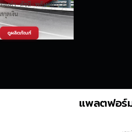
ทองคำ · ดัชนี · พลังงาน · CFD
สกุลเงิน
ดูผลิตภัณฑ์
แพลตฟอร์มซื